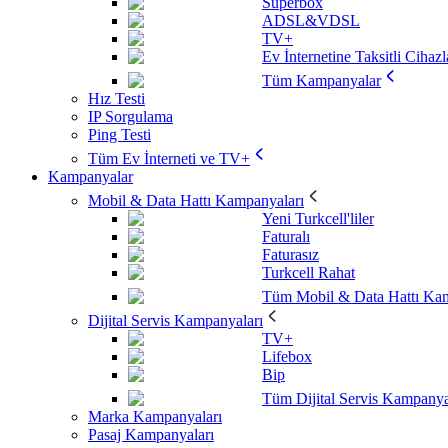
Superbox
ADSL&VDSL
TV+
Ev İnternetine Taksitli Cihazl
Tüm Kampanyalar
Hız Testi
IP Sorgulama
Ping Testi
Tüm Ev İnterneti ve TV+
Kampanyalar
Mobil & Data Hattı Kampanyaları
Yeni Turkcell'liler
Faturalı
Faturasız
Turkcell Rahat
Tüm Mobil & Data Hattı Kam
Dijital Servis Kampanyaları
TV+
Lifebox
Bip
Tüm Dijital Servis Kampanya
Marka Kampanyaları
Pasaj Kampanyaları