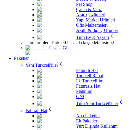
Pet Shop
Çanta & Valiz
Araç Çözümleri
Yapı Market Ürünleri
Ofis Malzemeleri
Akıllı & İlginç Ürünler
Tüm Ev & Yaşam
Tüm ürünleri Turkcell Pasaj'da keşfedebilirsiniz!
Pasaj'a Git
Paketler
Yeni Turkcell'liler
Faturalı Hat
Turkcell Rahat
İlk Turkcell’im
Faturasız Hat
Platinum
GNÇ
Tüm Yeni Turkcell'liler
Faturalı Hat
Ana Paketler
Ek Paketler
Yurt Dışında Kullanım