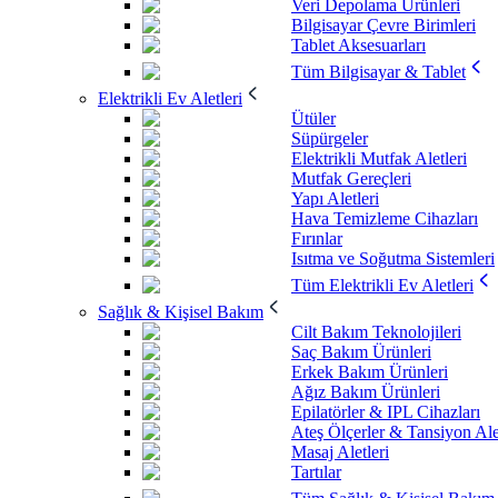
Veri Depolama Ürünleri
Bilgisayar Çevre Birimleri
Tablet Aksesuarları
Tüm Bilgisayar & Tablet
Elektrikli Ev Aletleri
Ütüler
Süpürgeler
Elektrikli Mutfak Aletleri
Mutfak Gereçleri
Yapı Aletleri
Hava Temizleme Cihazları
Fırınlar
Isıtma ve Soğutma Sistemleri
Tüm Elektrikli Ev Aletleri
Sağlık & Kişisel Bakım
Cilt Bakım Teknolojileri
Saç Bakım Ürünleri
Erkek Bakım Ürünleri
Ağız Bakım Ürünleri
Epilatörler & IPL Cihazları
Ateş Ölçerler & Tansiyon Ale
Masaj Aletleri
Tartılar