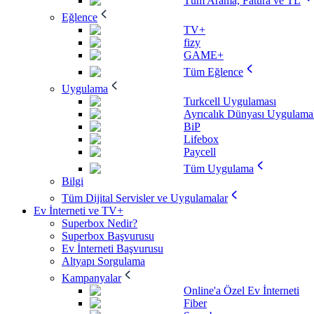
Tüm Arama, Fatura ve TL
Eğlence
TV+
fizy
GAME+
Tüm Eğlence
Uygulama
Turkcell Uygulaması
Ayrıcalık Dünyası Uygulamal
BiP
Lifebox
Paycell
Tüm Uygulama
Bilgi
Tüm Dijital Servisler ve Uygulamalar
Ev İnterneti ve TV+
Superbox Nedir?
Superbox Başvurusu
Ev İnterneti Başvurusu
Altyapı Sorgulama
Kampanyalar
Online'a Özel Ev İnterneti
Fiber