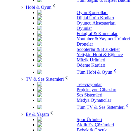
Tüm Sağlık & Kişisel Bakım
Hobi & Oyun
Oyun Konsolları
Dijital Ürün Kodları
Oyuncu Aksesuarları
Oyunlar
Fotoğraf & Kameralar
Youtuber & Yayıncı Ürünleri
Dronelar
Scooterlar & Bisikletler
Yetişkin Hobi & Eğlence
Müzik Ürünleri
Ödeme Kartları
Tüm Hobi & Oyun
TV & Ses Sistemleri
Televizyonlar
Projeksiyon Cihazları
Ses Sistemleri
Medya Oynatıcılar
Tüm TV & Ses Sistemleri
Ev & Yaşam
Spor Ürünleri
Akıllı Ev Çözümleri
Bebek & Çocuk