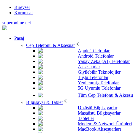
Bireysel
Kurumsal
superonline.net
Pasaj
Cep Telefonu & Aksesuar
Apple Telefonlar
Android Telefonlar
Yapay Zeka (AI) Telefonlar
Aksesuarlar
Giyilebilir Teknolojiler
Tuşlu Telefonlar
Yenilenmiş Telefonlar
5G Uyumlu Telefonlar
Tüm Cep Telefonu & Aksesu
Bilgisayar & Tablet
Dizüstü Bilgisayarlar
Masaüstü Bilgisayarlar
Tabletler
Modem & Network Ürünleri
MacBook Aksesuarları