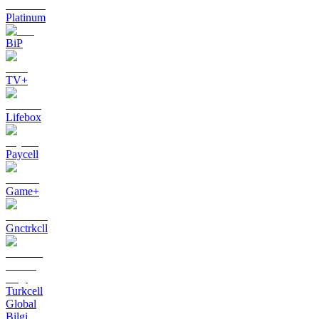
Platinum
BiP
TV+
Lifebox
Paycell
Game+
Gnctrkcll
Turkcell
Global
Bilgi