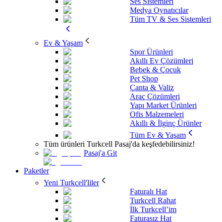
Ses Sistemleri
Medya Oynatıcılar
Tüm TV & Ses Sistemleri
Ev & Yaşam
Spor Ürünleri
Akıllı Ev Çözümleri
Bebek & Çocuk
Pet Shop
Çanta & Valiz
Araç Çözümleri
Yapı Market Ürünleri
Ofis Malzemeleri
Akıllı & İlginç Ürünler
Tüm Ev & Yaşam
Tüm ürünleri Turkcell Pasaj'da keşfedebilirsiniz!
Pasaj'a Git
Paketler
Yeni Turkcell'liler
Faturalı Hat
Turkcell Rahat
İlk Turkcell’im
Faturasız Hat