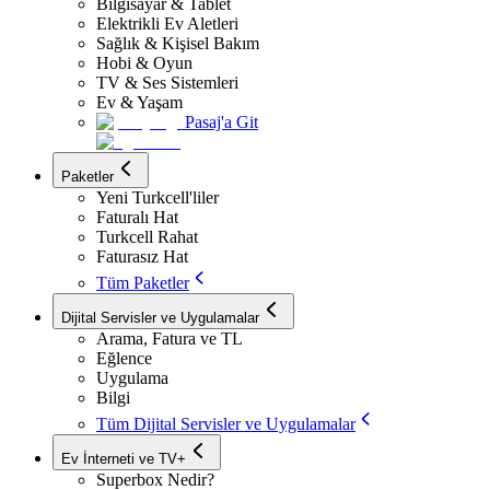
Bilgisayar & Tablet
Elektrikli Ev Aletleri
Sağlık & Kişisel Bakım
Hobi & Oyun
TV & Ses Sistemleri
Ev & Yaşam
Pasaj'a Git
Paketler
Yeni Turkcell'liler
Faturalı Hat
Turkcell Rahat
Faturasız Hat
Tüm Paketler
Dijital Servisler ve Uygulamalar
Arama, Fatura ve TL
Eğlence
Uygulama
Bilgi
Tüm Dijital Servisler ve Uygulamalar
Ev İnterneti ve TV+
Superbox Nedir?