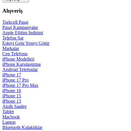
Alışveriş
Turkcell Pasaj
Pasaj Kampanyalar
Apple Eğitim İndirimi
Telefon Sat
Eskiyi Getir Yeniyi Götür
Markalar
Cep Telefonu
iPhone Modelleri
iPhone Karşılaştırma
Android Telefonlar
iPhone 17
iPhone 17 Pro
iPhone 17 Pro Max
iPhone 16
iPhone 15
iPhone 13
Akıllı Saatler
Tablet
Macbook
Laptop
Bluetooth Kulaklıklar