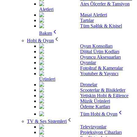
Ateş Ölçerler & Tansiyon
Aletleri
Masaj Aletleri
Tartılar
Tüm Sağlık & Kişisel
Bakım
Hobi & Oyun
Oyun Konsolları
Dijital Ürün Kodları
Oyuncu Aksesuarları
Oyunlar
Fotoğraf & Kameralar
Youtuber & Yayıncı
Ürünleri
Dronelar
Scooterlar & Bisikletler
Yetişkin Hobi & Eğlence
Müzik Ürünleri
Ödeme Kartları
Tüm Hobi & Oyun
TV & Ses Sistemleri
Televizyonlar
Projeksiyon Cihazları