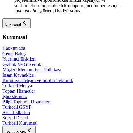
projelerimiz ve sponsorluklarımızda kapsayıcı ve
sürdürülebilir bir şekilde teknolojinin gücünü herkes için
faydaya dönüştürmeyi hedefliyoruz.
Kurumsal
Kurumsal
Hakkımızda
Genel Bakış
Yatırımcı İlişkileri
Gizlilik Ve Güvenlik
Müşteri Memnuniyeti Politikası
İnsan Kaynakları
Kurumsal İletişim ve Sürdürülebilirlik
Turkcell Medya
Toptan Hizmetler
İştiraklerimiz
Bilgi Toplumu Hizmetleri
Turkcell GSYF
Afet Tedbirleri
Sosyal Destek
Turkcell Kurumsal
Tümünü Gör