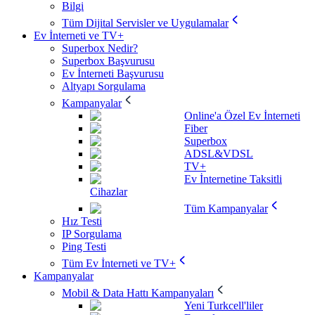
Bilgi
Tüm Dijital Servisler ve Uygulamalar
Ev İnterneti ve TV+
Superbox Nedir?
Superbox Başvurusu
Ev İnterneti Başvurusu
Altyapı Sorgulama
Kampanyalar
Online'a Özel Ev İnterneti
Fiber
Superbox
ADSL&VDSL
TV+
Ev İnternetine Taksitli
Cihazlar
Tüm Kampanyalar
Hız Testi
IP Sorgulama
Ping Testi
Tüm Ev İnterneti ve TV+
Kampanyalar
Mobil & Data Hattı Kampanyaları
Yeni Turkcell'liler