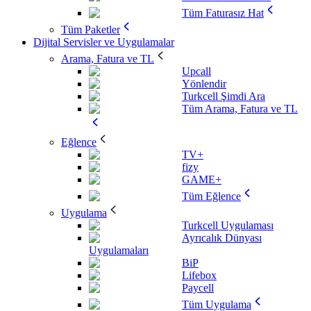
Tüm Faturasız Hat
Tüm Paketler
Dijital Servisler ve Uygulamalar
Arama, Fatura ve TL
Upcall
Yönlendir
Turkcell Şimdi Ara
Tüm Arama, Fatura ve TL
Eğlence
TV+
fizy
GAME+
Tüm Eğlence
Uygulama
Turkcell Uygulaması
Ayrıcalık Dünyası
Uygulamaları
BiP
Lifebox
Paycell
Tüm Uygulama