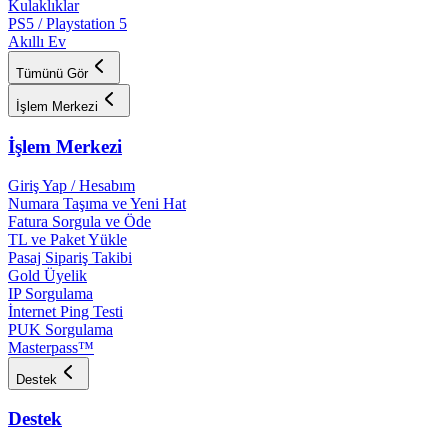
Kulaklıklar
PS5 / Playstation 5
Akıllı Ev
Tümünü Gör
İşlem Merkezi
İşlem Merkezi
Giriş Yap / Hesabım
Numara Taşıma ve Yeni Hat
Fatura Sorgula ve Öde
TL ve Paket Yükle
Pasaj Sipariş Takibi
Gold Üyelik
IP Sorgulama
İnternet Ping Testi
PUK Sorgulama
Masterpass™
Destek
Destek