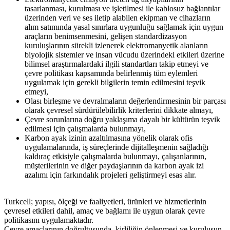
tasarlanması, kurulması ve işletilmesi ile kablosuz bağlantılar
üzerinden veri ve ses iletip alabilen ekipman ve cihazların
alım satımında yasal sınırlara uygunluğu sağlamak için uygun
araçların benimsenmesini, gelişen standardizasyon
kuruluşlarının sürekli izlenerek elektromanyetik alanların
biyolojik sistemler ve insan vücudu üzerindeki etkileri üzerine
bilimsel araştırmalardaki ilgili standartları takip etmeyi ve
çevre politikası kapsamında belirlenmiş tüm eylemleri
uygulamak için gerekli bilgilerin temin edilmesini teşvik
etmeyi,
Olası birleşme ve devralmaların değerlendirmesinin bir parçası
olarak çevresel sürdürülebilirlik kriterlerini dikkate almayı,
Çevre sorunlarına doğru yaklaşıma dayalı bir kültürün teşvik
edilmesi için çalışmalarda bulunmayı,
Karbon ayak izinin azaltılmasına yönelik olarak ofis
uygulamalarında, iş süreçlerinde dijitalleşmenin sağladığı
kaldıraç etkisiyle çalışmalarda bulunmayı, çalışanlarının,
müşterilerinin ve diğer paydaşlarının da karbon ayak izi
azalımı için farkındalık projeleri geliştirmeyi esas alır.
Turkcell; yapısı, ölçeği ve faaliyetleri, ürünleri ve hizmetlerinin
çevresel etkileri dahil, amaç ve bağlamı ile uygun olarak çevre
politikasını uygulamaktadır.
Çevre amaçlarının doğrultusunda, kirliliğin önlenmesi ve kuruluşun