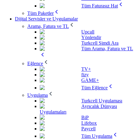
Tüm Faturasız Hat
Tüm Paketler
Dijital Servisler ve Uygulamalar
Arama, Fatura ve TL
Upcall
Yönlendir
Turkcell Şimdi Ara
Tüm Arama, Fatura ve TL
Eğlence
TV+
fizy
GAME+
Tüm Eğlence
Uygulama
Turkcell Uygulaması
Ayrıcalık Dünyası
Uygulamaları
BiP
Lifebox
Paycell
Tüm Uygulama