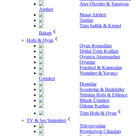
Ateş Ölçerler & Tansiyon
Aletleri
Masaj Aletleri
Tartılar
Tüm Sağlık & Kişisel
Bakım
Hobi & Oyun
Oyun Konsolları
Dijital Ürün Kodları
Oyuncu Aksesuarları
Oyunlar
Fotoğraf & Kameralar
Youtuber & Yayıncı
Ürünleri
Dronelar
Scooterlar & Bisikletler
Yetişkin Hobi & Eğlence
Müzik Ürünleri
Ödeme Kartları
Tüm Hobi & Oyun
TV & Ses Sistemleri
Televizyonlar
Projeksiyon Cihazları