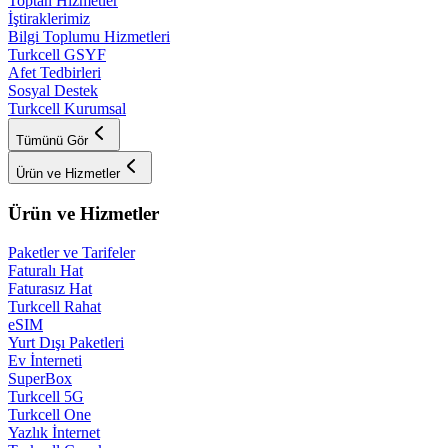
Toptan Hizmetler
İştiraklerimiz
Bilgi Toplumu Hizmetleri
Turkcell GSYF
Afet Tedbirleri
Sosyal Destek
Turkcell Kurumsal
Tümünü Gör
Ürün ve Hizmetler
Ürün ve Hizmetler
Paketler ve Tarifeler
Faturalı Hat
Faturasız Hat
Turkcell Rahat
eSIM
Yurt Dışı Paketleri
Ev İnterneti
SuperBox
Turkcell 5G
Turkcell One
Yazlık İnternet