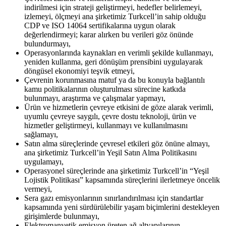
indirilmesi için strateji geliştirmeyi, hedefler belirlemeyi,
izlemeyi, ölçmeyi ana şirketimiz Turkcell’in sahip olduğu
CDP ve ISO 14064 sertifikalarına uygun olarak
değerlendirmeyi; karar alırken bu verileri göz önünde
bulundurmayı,
Operasyonlarında kaynakları en verimli şekilde kullanmayı,
yeniden kullanma, geri dönüşüm prensibini uygulayarak
döngüsel ekonomiyi teşvik etmeyi,
Çevrenin korunmasına matuf ya da bu konuyla bağlantılı
kamu politikalarının oluşturulması sürecine katkıda
bulunmayı, araştırma ve çalışmalar yapmayı,
Ürün ve hizmetlerin çevreye etkisini de göze alarak verimli,
uyumlu çevreye saygılı, çevre dostu teknoloji, ürün ve
hizmetler geliştirmeyi, kullanmayı ve kullanılmasını
sağlamayı,
Satın alma süreçlerinde çevresel etkileri göz önüne almayı,
ana şirketimiz Turkcell’in Yeşil Satın Alma Politikasını
uygulamayı,
Operasyonel süreçlerinde ana şirketimiz Turkcell’in “Yeşil
Lojistik Politikası” kapsamında süreçlerini ilerletmeye öncelik
vermeyi,
Sera gazı emisyonlarının sınırlandırılması için standartlar
kapsamında yeni sürdürülebilir yaşam biçimlerini destekleyen
girişimlerde bulunmayı,
Elektromanyetik emisyon üreten ağ altyapılarının