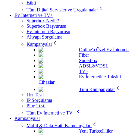
Bilgi
Tüm Dijital Servisler ve Uygulamalar
Ev İnterneti ve TV+
Superbox Nedir?
Superbox Başvurusu
Ev İnterneti Başvurusu
Altyapı Sorgulama
Kampanyalar
Online'a Özel Ev İnterneti
Fiber
Superbox
ADSL&VDSL
TV+
Ev İnternetine Taksitli
Cihazlar
Tüm Kampanyalar
Hız Testi
IP Sorgulama
Ping Testi
Tüm Ev İnterneti ve TV+
Kampanyalar
Mobil & Data Hattı Kampanyaları
Yeni Turkcell'liler