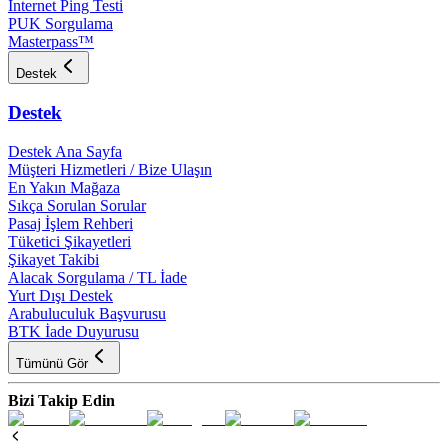
İnternet Ping Testi
PUK Sorgulama
Masterpass™
Destek
Destek
Destek Ana Sayfa
Müşteri Hizmetleri / Bize Ulaşın
En Yakın Mağaza
Sıkça Sorulan Sorular
Pasaj İşlem Rehberi
Tüketici Şikayetleri
Şikayet Takibi
Alacak Sorgulama / TL İade
Yurt Dışı Destek
Arabuluculuk Başvurusu
BTK İade Duyurusu
Tümünü Gör
Bizi Takip Edin