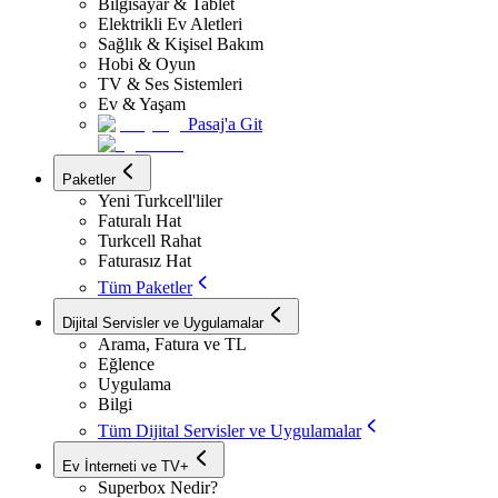
Bilgisayar & Tablet
Elektrikli Ev Aletleri
Sağlık & Kişisel Bakım
Hobi & Oyun
TV & Ses Sistemleri
Ev & Yaşam
Pasaj'a Git
Paketler
Yeni Turkcell'liler
Faturalı Hat
Turkcell Rahat
Faturasız Hat
Tüm Paketler
Dijital Servisler ve Uygulamalar
Arama, Fatura ve TL
Eğlence
Uygulama
Bilgi
Tüm Dijital Servisler ve Uygulamalar
Ev İnterneti ve TV+
Superbox Nedir?