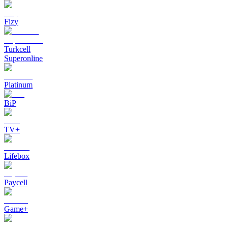
Fizy
Turkcell
Superonline
Platinum
BiP
TV+
Lifebox
Paycell
Game+