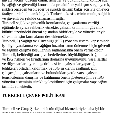
hayata geçirir; düzenli olarak denetler ve uygunluğunu kontrol eder.
İş sağlığı ve güvenliği konusunda proaktif bir yaklaşım sergileyerek,
riskleri önceden tespit eder ve sürekli gelişim bakış açısıyla önleyici
faaliyetlerde bulunarak büyük Turkcell ekosisteminin mutlu, sağlıklı
ve güvenli bir şekilde çalışmasını sağlar.
Turkcell sağlık ve güvenlik konularında, çalışanlarına verdiği
eğitimlerle ayrıca rehberlik etmekte, çalışan katılımının güvenlik
kültürü üzerindeki önemi açısından birbirleriyle ve yöneticileriyle
sürekli iletişim kurmalarını desteklemektedir.
Turkcell, İş Sağlığı ve Güvenliği (İSG) yönetim sistemi kapsamında
işle ilgili yaralanma ve sağlığın bozulmasının önlenmesi için güvenli
ve sağlıklı çalışma koşullarının sağlanmasına önem vermektedir.
Turkcell, belirlediği amaç ve hedeflerine, büyüklüğüne, bağlamına
ve İSG riskleri ve fırsatlarının doğasına uygunluğunu, yasal şartlar
ve diğer şartların yerine getirilmesi için çalışmalar yapacağını,
tehlikeleri ortadan kaldırmak ve İSG risklerini azaltmak için
çalışacağını, çalışanların ve bulundukları yerde varsa çalışan
temsilcilerinin danışma ve katılımına önem göstereceğini ve İSG
yönetim sisteminin sürekli iyileştirilmesi için çalışmalar yapacağını
taahhüt etmektedir.
TURKCELL ÇEVRE POLİTİKASI
Turkcell ve Grup Şirketleri üstün dijital hizmetleriyle daha iyi bir