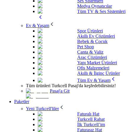
Ses Sistemleri
Medya Oynatıcılar
Tüm TV & Ses Sistemleri
Ev & Yaşam
Spor Ürünleri
Akıllı Ev Çözümleri
Bebek & Çocuk
Pet Shop
Çanta & Valiz
Araç Çözümleri
Yapı Market Ürünleri
Ofis Malzemeleri
Akıllı & İlginç Ürünler
Tüm Ev & Yaşam
Tüm ürünleri Turkcell Pasaj'da keşfedebilirsiniz!
Pasaj'a Git
Paketler
Yeni Turkcell'liler
Faturalı Hat
Turkcell Rahat
İlk Turkcell’im
Faturasız Hat