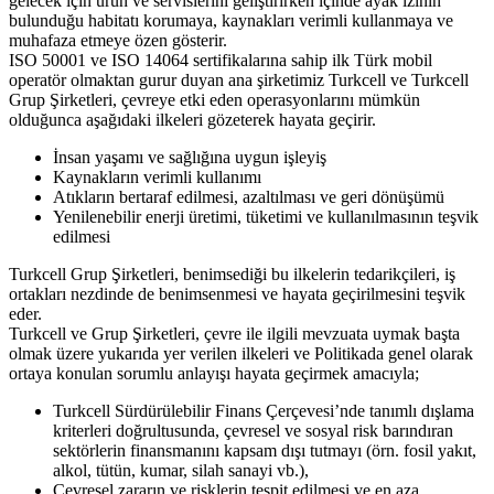
gelecek için ürün ve servislerini geliştirirken içinde ayak izinin
bulunduğu habitatı korumaya, kaynakları verimli kullanmaya ve
muhafaza etmeye özen gösterir.
ISO 50001 ve ISO 14064 sertifikalarına sahip ilk Türk mobil
operatör olmaktan gurur duyan ana şirketimiz Turkcell ve Turkcell
Grup Şirketleri, çevreye etki eden operasyonlarını mümkün
olduğunca aşağıdaki ilkeleri gözeterek hayata geçirir.
İnsan yaşamı ve sağlığına uygun işleyiş
Kaynakların verimli kullanımı
Atıkların bertaraf edilmesi, azaltılması ve geri dönüşümü
Yenilenebilir enerji üretimi, tüketimi ve kullanılmasının teşvik
edilmesi
Turkcell Grup Şirketleri, benimsediği bu ilkelerin tedarikçileri, iş
ortakları nezdinde de benimsenmesi ve hayata geçirilmesini teşvik
eder.
Turkcell ve Grup Şirketleri, çevre ile ilgili mevzuata uymak başta
olmak üzere yukarıda yer verilen ilkeleri ve Politikada genel olarak
ortaya konulan sorumlu anlayışı hayata geçirmek amacıyla;
Turkcell Sürdürülebilir Finans Çerçevesi’nde tanımlı dışlama
kriterleri doğrultusunda, çevresel ve sosyal risk barındıran
sektörlerin finansmanını kapsam dışı tutmayı (örn. fosil yakıt,
alkol, tütün, kumar, silah sanayi vb.),
Çevresel zararın ve risklerin tespit edilmesi ve en aza