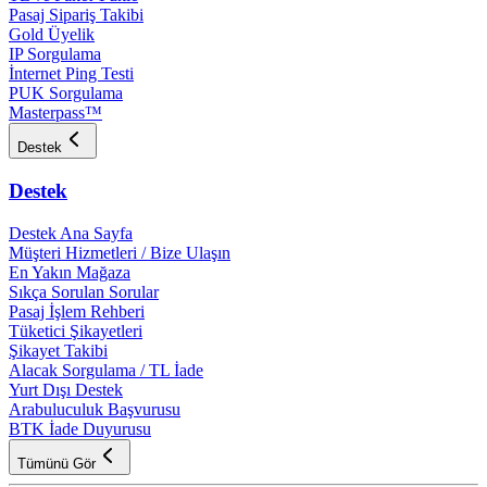
Pasaj Sipariş Takibi
Gold Üyelik
IP Sorgulama
İnternet Ping Testi
PUK Sorgulama
Masterpass™
Destek
Destek
Destek Ana Sayfa
Müşteri Hizmetleri / Bize Ulaşın
En Yakın Mağaza
Sıkça Sorulan Sorular
Pasaj İşlem Rehberi
Tüketici Şikayetleri
Şikayet Takibi
Alacak Sorgulama / TL İade
Yurt Dışı Destek
Arabuluculuk Başvurusu
BTK İade Duyurusu
Tümünü Gör