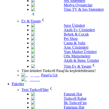
Ses Sistemleri
Medya Oynatıcılar
Tüm TV & Ses Sistemleri
Ev & Yaşam
Spor Ürünleri
Akıllı Ev Çözümleri
Bebek & Çocuk
Pet Shop
Çanta & Valiz
Araç Çözümleri
Yapı Market Ürünleri
Ofis Malzemeleri
Akıllı & İlginç Ürünler
Tüm Ev & Yaşam
Tüm ürünleri Turkcell Pasaj'da keşfedebilirsiniz!
Pasaj'a Git
Paketler
Yeni Turkcell'liler
Faturalı Hat
Turkcell Rahat
İlk Turkcell’im
Faturasız Hat