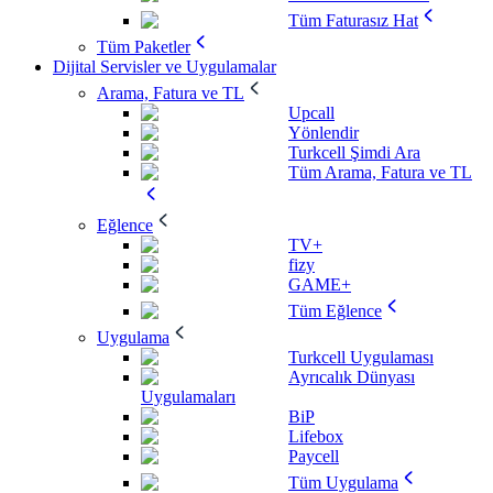
Tüm Faturasız Hat
Tüm Paketler
Dijital Servisler ve Uygulamalar
Arama, Fatura ve TL
Upcall
Yönlendir
Turkcell Şimdi Ara
Tüm Arama, Fatura ve TL
Eğlence
TV+
fizy
GAME+
Tüm Eğlence
Uygulama
Turkcell Uygulaması
Ayrıcalık Dünyası
Uygulamaları
BiP
Lifebox
Paycell
Tüm Uygulama