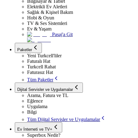
Bilgisayar & Tablet
Elektrikli Ev Aletleri
Sağlık & Kişisel Bakım
Hobi & Oyun
TV & Ses Sistemleri
Ev & Yaşam
Pasaj'a Git
Paketler
Yeni Turkcell'liler
Faturalı Hat
Turkcell Rahat
Faturasız Hat
Tüm Paketler
Dijital Servisler ve Uygulamalar
Arama, Fatura ve TL
Eğlence
Uygulama
Bilgi
Tüm Dijital Servisler ve Uygulamalar
Ev İnterneti ve TV+
Superbox Nedir?