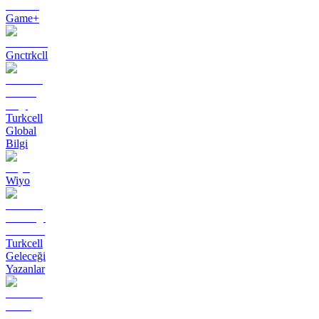
Game+
Gnctrkcll
Turkcell
Global
Bilgi
Wiyo
Turkcell
Geleceği
Yazanlar