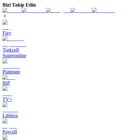
Bizi Takip Edin
Fizy
Turkcell
Superonline
Platinum
BiP
TV+
Lifebox
Paycell