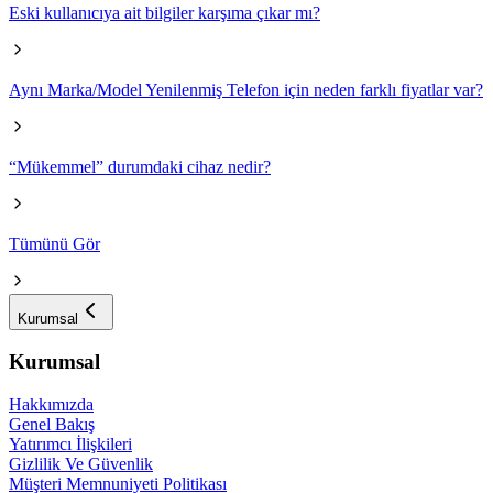
Eski kullanıcıya ait bilgiler karşıma çıkar mı?
Aynı Marka/Model Yenilenmiş Telefon için neden farklı fiyatlar var?
“Mükemmel” durumdaki cihaz nedir?
Tümünü Gör
Kurumsal
Kurumsal
Hakkımızda
Genel Bakış
Yatırımcı İlişkileri
Gizlilik Ve Güvenlik
Müşteri Memnuniyeti Politikası