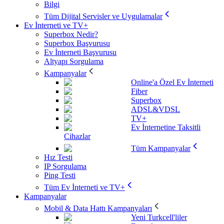
Bilgi
Tüm Dijital Servisler ve Uygulamalar
Ev İnterneti ve TV+
Superbox Nedir?
Superbox Başvurusu
Ev İnterneti Başvurusu
Altyapı Sorgulama
Kampanyalar
Online'a Özel Ev İnterneti
Fiber
Superbox
ADSL&VDSL
TV+
Ev İnternetine Taksitli
Cihazlar
Tüm Kampanyalar
Hız Testi
IP Sorgulama
Ping Testi
Tüm Ev İnterneti ve TV+
Kampanyalar
Mobil & Data Hattı Kampanyaları
Yeni Turkcell'liler