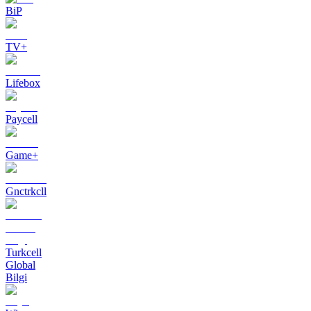
BiP
TV+
Lifebox
Paycell
Game+
Gnctrkcll
Turkcell
Global
Bilgi