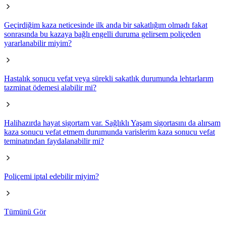
Geçirdiğim kaza neticesinde ilk anda bir sakatlığım olmadı fakat
sonrasında bu kazaya bağlı engelli duruma gelirsem poliçeden
yararlanabilir miyim?
Hastalık sonucu vefat veya sürekli sakatlık durumunda lehtarlarım
tazminat ödemesi alabilir mi?
Halihazırda hayat sigortam var. Sağlıklı Yaşam sigortasını da alırsam
kaza sonucu vefat etmem durumunda varislerim kaza sonucu vefat
teminatından faydalanabilir mi?
Poliçemi iptal edebilir miyim?
Tümünü Gör