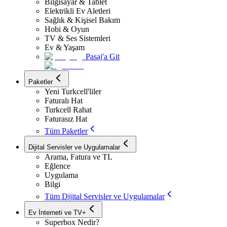
Bilgisayar & Tablet
Elektrikli Ev Aletleri
Sağlık & Kişisel Bakım
Hobi & Oyun
TV & Ses Sistemleri
Ev & Yaşam
Pasaj'a Git
Paketler
Yeni Turkcell'liler
Faturalı Hat
Turkcell Rahat
Faturasız Hat
Tüm Paketler
Dijital Servisler ve Uygulamalar
Arama, Fatura ve TL
Eğlence
Uygulama
Bilgi
Tüm Dijital Servisler ve Uygulamalar
Ev İnterneti ve TV+
Superbox Nedir?