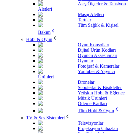
Ateş Ölçerler & Tansiyon
Aletleri
Masaj Aletleri
Tartılar
Tüm Sağlık & Kişisel
Bakım
Hobi & Oyun
Oyun Konsolları
Dijital Ürün Kodları
Oyuncu Aksesuarları
Oyunlar
Fotoğraf & Kameralar
Youtuber & Yayıncı
Ürünleri
Dronelar
Scooterlar & Bisikletler
Yetişkin Hobi & Eğlence
Müzik Ürünleri
Ödeme Kartları
Tüm Hobi & Oyun
TV & Ses Sistemleri
Televizyonlar
Projeksiyon Cihazları