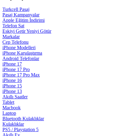
Turkcell Pasaj
Pasaj Kampanyalar
Apple Eğitim İndirimi
Telefon Sat
Eskiyi Getir Yeniyi Götür
Markalar
Cep Telefonu
iPhone Modelleri
iPhone Karşılaştırma
Android Telefonlar
iPhone 17
iPhone 17 Pro
iPhone 17 Pro Max
iPhone 16
iPhone 15
iPhone 13
Akıllı Saatler
Tablet
Macbook
Laptop
Bluetooth Kulaklıklar
Kulaklıklar
PS5 / Playstation 5
Akıllı Ev