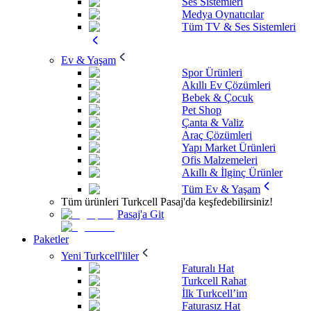
Ses Sistemleri
Medya Oynatıcılar
Tüm TV & Ses Sistemleri
Ev & Yaşam
Spor Ürünleri
Akıllı Ev Çözümleri
Bebek & Çocuk
Pet Shop
Çanta & Valiz
Araç Çözümleri
Yapı Market Ürünleri
Ofis Malzemeleri
Akıllı & İlginç Ürünler
Tüm Ev & Yaşam
Tüm ürünleri Turkcell Pasaj'da keşfedebilirsiniz!
Pasaj'a Git
Paketler
Yeni Turkcell'liler
Faturalı Hat
Turkcell Rahat
İlk Turkcell’im
Faturasız Hat