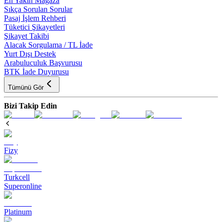
En Yakın Mağaza
Sıkça Sorulan Sorular
Pasaj İşlem Rehberi
Tüketici Şikayetleri
Şikayet Takibi
Alacak Sorgulama / TL İade
Yurt Dışı Destek
Arabuluculuk Başvurusu
BTK İade Duyurusu
Tümünü Gör
Bizi Takip Edin
Fizy
Turkcell
Superonline
Platinum