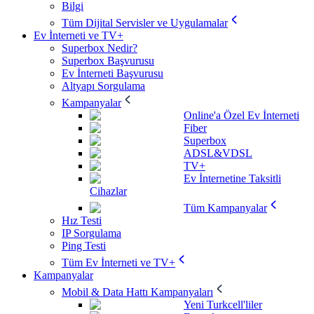
Bilgi
Tüm Dijital Servisler ve Uygulamalar
Ev İnterneti ve TV+
Superbox Nedir?
Superbox Başvurusu
Ev İnterneti Başvurusu
Altyapı Sorgulama
Kampanyalar
Online'a Özel Ev İnterneti
Fiber
Superbox
ADSL&VDSL
TV+
Ev İnternetine Taksitli
Cihazlar
Tüm Kampanyalar
Hız Testi
IP Sorgulama
Ping Testi
Tüm Ev İnterneti ve TV+
Kampanyalar
Mobil & Data Hattı Kampanyaları
Yeni Turkcell'liler