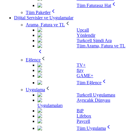
Tüm Faturasız Hat
Tüm Paketler
Dijital Servisler ve Uygulamalar
Arama, Fatura ve TL
Upcall
Yönlendir
Turkcell Şimdi Ara
Tüm Arama, Fatura ve TL
Eğlence
TV+
fizy
GAME+
Tüm Eğlence
Uygulama
Turkcell Uygulaması
Ayrıcalık Dünyası
Uygulamaları
BiP
Lifebox
Paycell
Tüm Uygulama