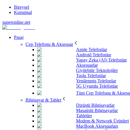
Bireysel
Kurumsal
superonline.net
Pasaj
Cep Telefonu & Aksesuar
Apple Telefonlar
Android Telefonlar
Yapay Zeka (AI) Telefonlar
Aksesuarlar
Giyilebilir Teknolojiler
Tuşlu Telefonlar
Yenilenmiş Telefonlar
5G Uyumlu Telefonlar
Tüm Cep Telefonu & Aksesu
Bilgisayar & Tablet
Dizüstü Bilgisayarlar
Masaüstü Bilgisayarlar
Tabletler
Modem & Network Ürünleri
MacBook Aksesuarları