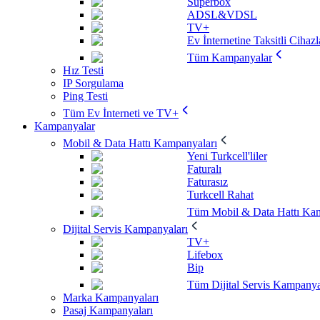
Superbox
ADSL&VDSL
TV+
Ev İnternetine Taksitli Cihazl
Tüm Kampanyalar
Hız Testi
IP Sorgulama
Ping Testi
Tüm Ev İnterneti ve TV+
Kampanyalar
Mobil & Data Hattı Kampanyaları
Yeni Turkcell'liler
Faturalı
Faturasız
Turkcell Rahat
Tüm Mobil & Data Hattı Kam
Dijital Servis Kampanyaları
TV+
Lifebox
Bip
Tüm Dijital Servis Kampanya
Marka Kampanyaları
Pasaj Kampanyaları