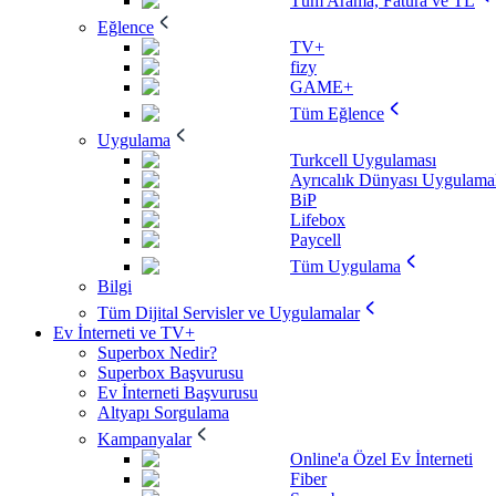
Tüm Arama, Fatura ve TL
Eğlence
TV+
fizy
GAME+
Tüm Eğlence
Uygulama
Turkcell Uygulaması
Ayrıcalık Dünyası Uygulamal
BiP
Lifebox
Paycell
Tüm Uygulama
Bilgi
Tüm Dijital Servisler ve Uygulamalar
Ev İnterneti ve TV+
Superbox Nedir?
Superbox Başvurusu
Ev İnterneti Başvurusu
Altyapı Sorgulama
Kampanyalar
Online'a Özel Ev İnterneti
Fiber