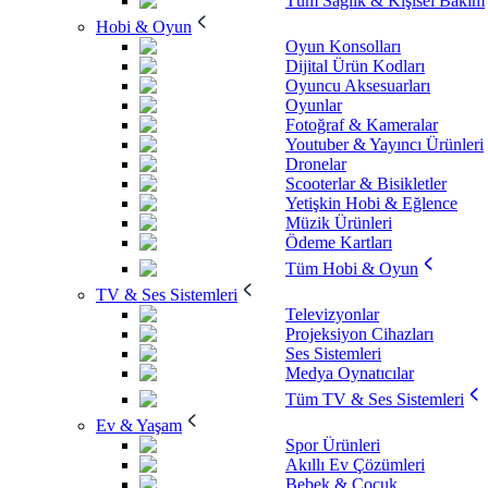
Tüm Sağlık & Kişisel Bakım
Hobi & Oyun
Oyun Konsolları
Dijital Ürün Kodları
Oyuncu Aksesuarları
Oyunlar
Fotoğraf & Kameralar
Youtuber & Yayıncı Ürünleri
Dronelar
Scooterlar & Bisikletler
Yetişkin Hobi & Eğlence
Müzik Ürünleri
Ödeme Kartları
Tüm Hobi & Oyun
TV & Ses Sistemleri
Televizyonlar
Projeksiyon Cihazları
Ses Sistemleri
Medya Oynatıcılar
Tüm TV & Ses Sistemleri
Ev & Yaşam
Spor Ürünleri
Akıllı Ev Çözümleri
Bebek & Çocuk