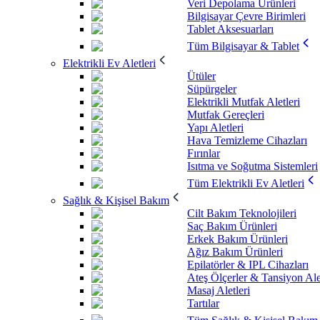
Veri Depolama Ürünleri
Bilgisayar Çevre Birimleri
Tablet Aksesuarları
Tüm Bilgisayar & Tablet
Elektrikli Ev Aletleri
Ütüler
Süpürgeler
Elektrikli Mutfak Aletleri
Mutfak Gereçleri
Yapı Aletleri
Hava Temizleme Cihazları
Fırınlar
Isıtma ve Soğutma Sistemleri
Tüm Elektrikli Ev Aletleri
Sağlık & Kişisel Bakım
Cilt Bakım Teknolojileri
Saç Bakım Ürünleri
Erkek Bakım Ürünleri
Ağız Bakım Ürünleri
Epilatörler & IPL Cihazları
Ateş Ölçerler & Tansiyon Ale
Masaj Aletleri
Tartılar