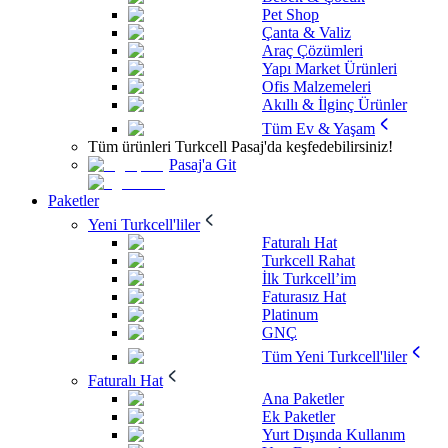
Pet Shop
Çanta & Valiz
Araç Çözümleri
Yapı Market Ürünleri
Ofis Malzemeleri
Akıllı & İlginç Ürünler
Tüm Ev & Yaşam
Tüm ürünleri Turkcell Pasaj'da keşfedebilirsiniz!
Pasaj'a Git
Paketler
Yeni Turkcell'liler
Faturalı Hat
Turkcell Rahat
İlk Turkcell’im
Faturasız Hat
Platinum
GNÇ
Tüm Yeni Turkcell'liler
Faturalı Hat
Ana Paketler
Ek Paketler
Yurt Dışında Kullanım