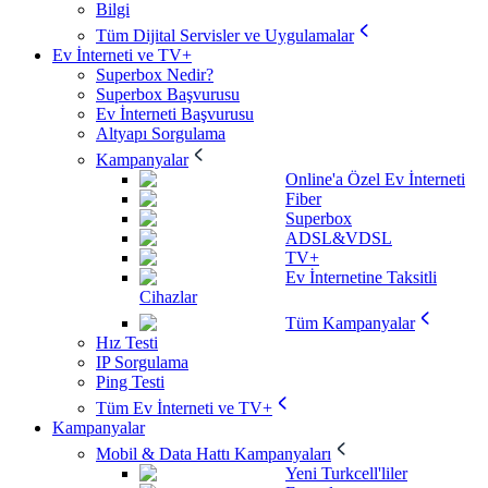
Bilgi
Tüm Dijital Servisler ve Uygulamalar
Ev İnterneti ve TV+
Superbox Nedir?
Superbox Başvurusu
Ev İnterneti Başvurusu
Altyapı Sorgulama
Kampanyalar
Online'a Özel Ev İnterneti
Fiber
Superbox
ADSL&VDSL
TV+
Ev İnternetine Taksitli
Cihazlar
Tüm Kampanyalar
Hız Testi
IP Sorgulama
Ping Testi
Tüm Ev İnterneti ve TV+
Kampanyalar
Mobil & Data Hattı Kampanyaları
Yeni Turkcell'liler