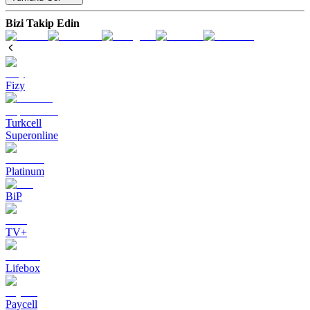
Bizi Takip Edin
Fizy
Turkcell
Superonline
Platinum
BiP
TV+
Lifebox
Paycell