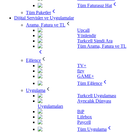
Tüm Faturasız Hat
Tüm Paketler
Dijital Servisler ve Uygulamalar
Arama, Fatura ve TL
Upcall
Yönlendir
Turkcell Şimdi Ara
Tüm Arama, Fatura ve TL
Eğlence
TV+
fizy
GAME+
Tüm Eğlence
Uygulama
Turkcell Uygulaması
Ayrıcalık Dünyası
Uygulamaları
BiP
Lifebox
Paycell
Tüm Uygulama