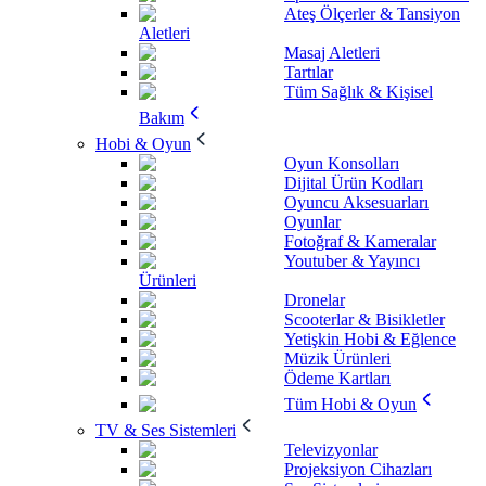
Ateş Ölçerler & Tansiyon
Aletleri
Masaj Aletleri
Tartılar
Tüm Sağlık & Kişisel
Bakım
Hobi & Oyun
Oyun Konsolları
Dijital Ürün Kodları
Oyuncu Aksesuarları
Oyunlar
Fotoğraf & Kameralar
Youtuber & Yayıncı
Ürünleri
Dronelar
Scooterlar & Bisikletler
Yetişkin Hobi & Eğlence
Müzik Ürünleri
Ödeme Kartları
Tüm Hobi & Oyun
TV & Ses Sistemleri
Televizyonlar
Projeksiyon Cihazları