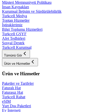
Müşteri Memnuniyeti Politikası
İnsan Kaynakları
Kurumsal İletişim ve Sürdürülebilirlik
Turkcell Medya
Toptan Hizmetler
İştiraklerimiz
Bilgi Toplumu Hizmetleri
Turkcell GSYF
Afet Tedbirleri
Sosyal Destek
Turkcell Kurumsal
Tümünü Gör
Ürün ve Hizmetler
Ürün ve Hizmetler
Paketler ve Tarifeler
Faturalı Hat
Faturasız Hat
Turkcell Rahat
eSIM
Yurt Dışı Paketleri
Ev İnterneti