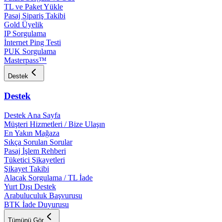
TL ve Paket Yükle
Pasaj Sipariş Takibi
Gold Üyelik
IP Sorgulama
İnternet Ping Testi
PUK Sorgulama
Masterpass™
Destek
Destek
Destek Ana Sayfa
Müşteri Hizmetleri / Bize Ulaşın
En Yakın Mağaza
Sıkça Sorulan Sorular
Pasaj İşlem Rehberi
Tüketici Şikayetleri
Şikayet Takibi
Alacak Sorgulama / TL İade
Yurt Dışı Destek
Arabuluculuk Başvurusu
BTK İade Duyurusu
Tümünü Gör