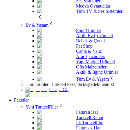
Ses Sistemleri
Medya Oynatıcılar
Tüm TV & Ses Sistemleri
Ev & Yaşam
Spor Ürünleri
Akıllı Ev Çözümleri
Bebek & Çocuk
Pet Shop
Çanta & Valiz
Araç Çözümleri
Yapı Market Ürünleri
Ofis Malzemeleri
Akıllı & İlginç Ürünler
Tüm Ev & Yaşam
Tüm ürünleri Turkcell Pasaj'da keşfedebilirsiniz!
Pasaj'a Git
Paketler
Yeni Turkcell'liler
Faturalı Hat
Turkcell Rahat
İlk Turkcell’im
Faturasız Hat