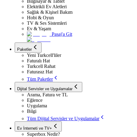
Bilgisayar & Tablet
Elektrikli Ev Aletleri
Sağlık & Kişisel Bakım
Hobi & Oyun
TV & Ses Sistemleri
Ev & Yaşam
Pasaj'a Git
Paketler
Yeni Turkcell'liler
Faturalı Hat
Turkcell Rahat
Faturasız Hat
Tüm Paketler
Dijital Servisler ve Uygulamalar
Arama, Fatura ve TL
Eğlence
Uygulama
Bilgi
Tüm Dijital Servisler ve Uygulamalar
Ev İnterneti ve TV+
Superbox Nedir?