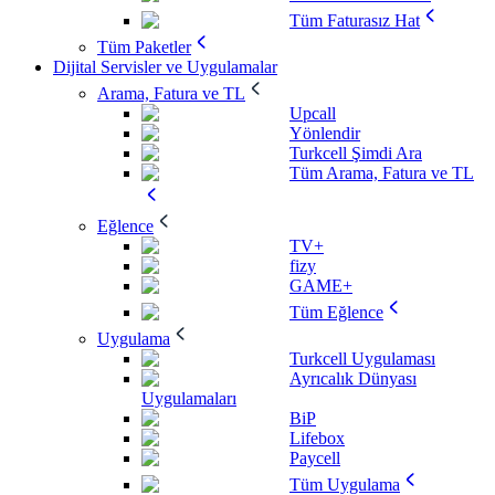
Tüm Faturasız Hat
Tüm Paketler
Dijital Servisler ve Uygulamalar
Arama, Fatura ve TL
Upcall
Yönlendir
Turkcell Şimdi Ara
Tüm Arama, Fatura ve TL
Eğlence
TV+
fizy
GAME+
Tüm Eğlence
Uygulama
Turkcell Uygulaması
Ayrıcalık Dünyası
Uygulamaları
BiP
Lifebox
Paycell
Tüm Uygulama