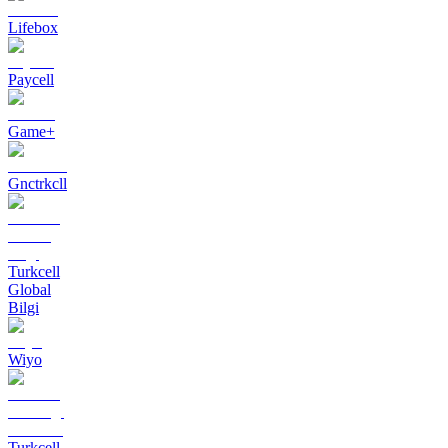
Lifebox
Paycell
Game+
Gnctrkcll
Turkcell
Global
Bilgi
Wiyo
Turkcell