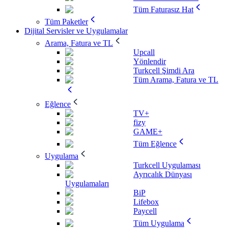
Tüm Faturasız Hat
Tüm Paketler
Dijital Servisler ve Uygulamalar
Arama, Fatura ve TL
Upcall
Yönlendir
Turkcell Şimdi Ara
Tüm Arama, Fatura ve TL
Eğlence
TV+
fizy
GAME+
Tüm Eğlence
Uygulama
Turkcell Uygulaması
Ayrıcalık Dünyası
Uygulamaları
BiP
Lifebox
Paycell
Tüm Uygulama