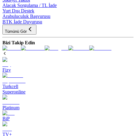
Alacak Sorgulama / TL İade
Yurt Dışı Destek
Arabuluculuk Başvurusu
BTK İade Duyurusu
Tümünü Gör
Bizi Takip Edin
Fizy
Turkcell
Superonline
Platinum
BiP
TV+