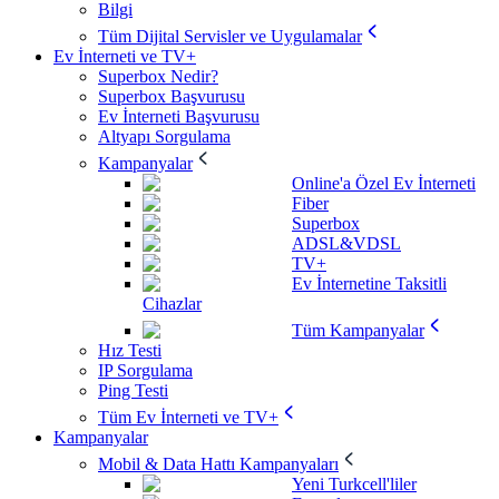
Bilgi
Tüm Dijital Servisler ve Uygulamalar
Ev İnterneti ve TV+
Superbox Nedir?
Superbox Başvurusu
Ev İnterneti Başvurusu
Altyapı Sorgulama
Kampanyalar
Online'a Özel Ev İnterneti
Fiber
Superbox
ADSL&VDSL
TV+
Ev İnternetine Taksitli
Cihazlar
Tüm Kampanyalar
Hız Testi
IP Sorgulama
Ping Testi
Tüm Ev İnterneti ve TV+
Kampanyalar
Mobil & Data Hattı Kampanyaları
Yeni Turkcell'liler