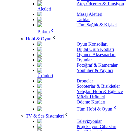
Ateş Ölçerler & Tansiyon
Aletleri
Masaj Aletleri
Tartılar
Tüm Sağlık & Kişisel
Bakım
Hobi & Oyun
Oyun Konsolları
Dijital Ürün Kodları
Oyuncu Aksesuarları
Oyunlar
Fotoğraf & Kameralar
Youtuber & Yayıncı
Ürünleri
Dronelar
Scooterlar & Bisikletler
Yetişkin Hobi & Eğlence
Müzik Ürünleri
Ödeme Kartları
Tüm Hobi & Oyun
TV & Ses Sistemleri
Televizyonlar
Projeksiyon Cihazları