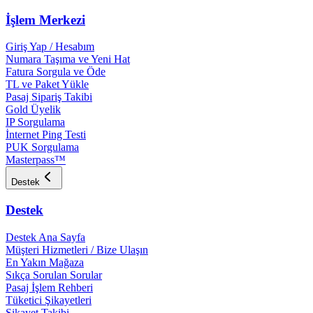
İşlem Merkezi
Giriş Yap / Hesabım
Numara Taşıma ve Yeni Hat
Fatura Sorgula ve Öde
TL ve Paket Yükle
Pasaj Sipariş Takibi
Gold Üyelik
IP Sorgulama
İnternet Ping Testi
PUK Sorgulama
Masterpass™
Destek
Destek
Destek Ana Sayfa
Müşteri Hizmetleri / Bize Ulaşın
En Yakın Mağaza
Sıkça Sorulan Sorular
Pasaj İşlem Rehberi
Tüketici Şikayetleri
Şikayet Takibi