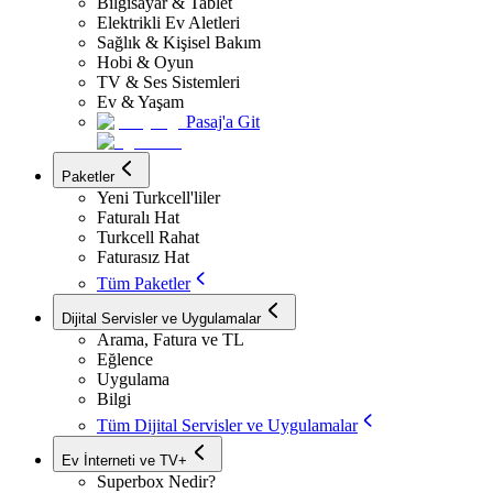
Bilgisayar & Tablet
Elektrikli Ev Aletleri
Sağlık & Kişisel Bakım
Hobi & Oyun
TV & Ses Sistemleri
Ev & Yaşam
Pasaj'a Git
Paketler
Yeni Turkcell'liler
Faturalı Hat
Turkcell Rahat
Faturasız Hat
Tüm Paketler
Dijital Servisler ve Uygulamalar
Arama, Fatura ve TL
Eğlence
Uygulama
Bilgi
Tüm Dijital Servisler ve Uygulamalar
Ev İnterneti ve TV+
Superbox Nedir?