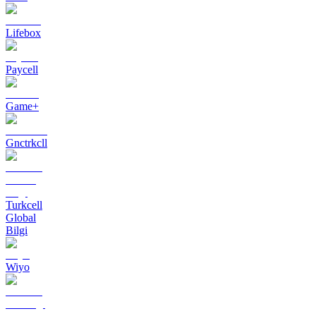
Lifebox
Paycell
Game+
Gnctrkcll
Turkcell
Global
Bilgi
Wiyo