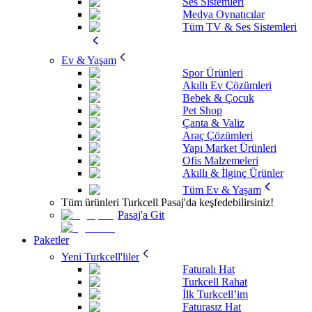
Ses Sistemleri
Medya Oynatıcılar
Tüm TV & Ses Sistemleri
Ev & Yaşam
Spor Ürünleri
Akıllı Ev Çözümleri
Bebek & Çocuk
Pet Shop
Çanta & Valiz
Araç Çözümleri
Yapı Market Ürünleri
Ofis Malzemeleri
Akıllı & İlginç Ürünler
Tüm Ev & Yaşam
Tüm ürünleri Turkcell Pasaj'da keşfedebilirsiniz!
Pasaj'a Git
Paketler
Yeni Turkcell'liler
Faturalı Hat
Turkcell Rahat
İlk Turkcell’im
Faturasız Hat