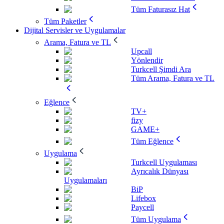
Tüm Faturasız Hat
Tüm Paketler
Dijital Servisler ve Uygulamalar
Arama, Fatura ve TL
Upcall
Yönlendir
Turkcell Şimdi Ara
Tüm Arama, Fatura ve TL
Eğlence
TV+
fizy
GAME+
Tüm Eğlence
Uygulama
Turkcell Uygulaması
Ayrıcalık Dünyası
Uygulamaları
BiP
Lifebox
Paycell
Tüm Uygulama