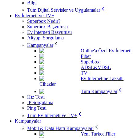
Bilgi
Tüm Dijital Servisler ve Uygulamalar
Ev İnterneti ve TV+
Superbox Nedir?
Superbox Başvurusu
Ev İnterneti Başvurusu
Altyapı Sorgulama
Kampanyalar
Online'a Özel Ev İnterneti
Fiber
Superbox
ADSL&VDSL
TV+
Ev İnternetine Taksitli
Cihazlar
Tüm Kampanyalar
Hız Testi
IP Sorgulama
Ping Testi
Tüm Ev İnterneti ve TV+
Kampanyalar
Mobil & Data Hattı Kampanyaları
Yeni Turkcell'liler