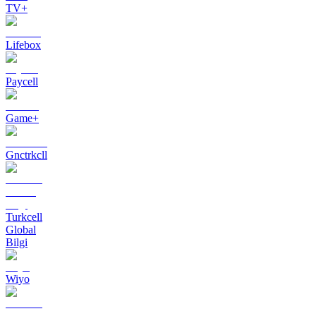
TV+
Lifebox
Paycell
Game+
Gnctrkcll
Turkcell
Global
Bilgi
Wiyo