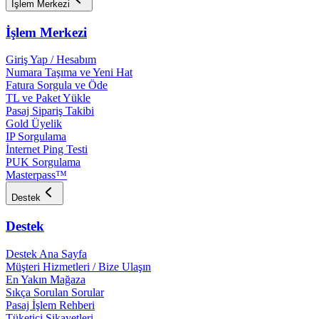
İşlem Merkezi
İşlem Merkezi
Giriş Yap / Hesabım
Numara Taşıma ve Yeni Hat
Fatura Sorgula ve Öde
TL ve Paket Yükle
Pasaj Sipariş Takibi
Gold Üyelik
IP Sorgulama
İnternet Ping Testi
PUK Sorgulama
Masterpass™
Destek
Destek
Destek Ana Sayfa
Müşteri Hizmetleri / Bize Ulaşın
En Yakın Mağaza
Sıkça Sorulan Sorular
Pasaj İşlem Rehberi
Tüketici Şikayetleri