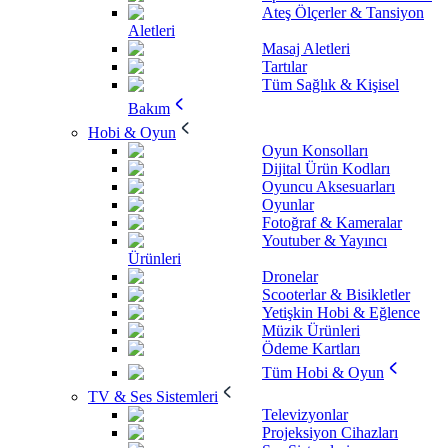
Ateş Ölçerler & Tansiyon
Aletleri
Masaj Aletleri
Tartılar
Tüm Sağlık & Kişisel
Bakım
Hobi & Oyun
Oyun Konsolları
Dijital Ürün Kodları
Oyuncu Aksesuarları
Oyunlar
Fotoğraf & Kameralar
Youtuber & Yayıncı
Ürünleri
Dronelar
Scooterlar & Bisikletler
Yetişkin Hobi & Eğlence
Müzik Ürünleri
Ödeme Kartları
Tüm Hobi & Oyun
TV & Ses Sistemleri
Televizyonlar
Projeksiyon Cihazları