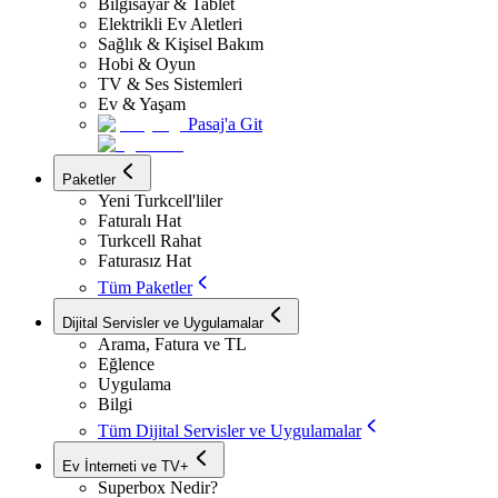
Bilgisayar & Tablet
Elektrikli Ev Aletleri
Sağlık & Kişisel Bakım
Hobi & Oyun
TV & Ses Sistemleri
Ev & Yaşam
Pasaj'a Git
Paketler
Yeni Turkcell'liler
Faturalı Hat
Turkcell Rahat
Faturasız Hat
Tüm Paketler
Dijital Servisler ve Uygulamalar
Arama, Fatura ve TL
Eğlence
Uygulama
Bilgi
Tüm Dijital Servisler ve Uygulamalar
Ev İnterneti ve TV+
Superbox Nedir?