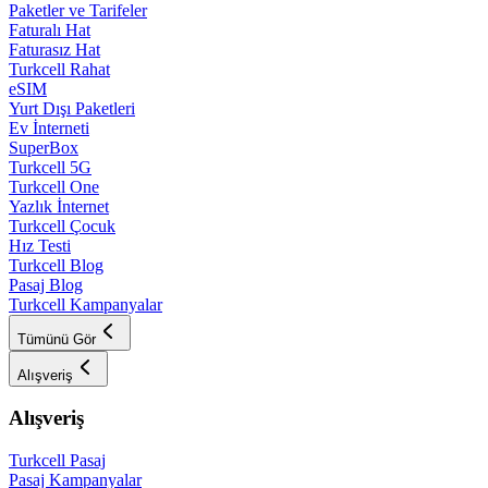
Paketler ve Tarifeler
Faturalı Hat
Faturasız Hat
Turkcell Rahat
eSIM
Yurt Dışı Paketleri
Ev İnterneti
SuperBox
Turkcell 5G
Turkcell One
Yazlık İnternet
Turkcell Çocuk
Hız Testi
Turkcell Blog
Pasaj Blog
Turkcell Kampanyalar
Tümünü Gör
Alışveriş
Alışveriş
Turkcell Pasaj
Pasaj Kampanyalar