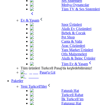
Ses Sistemleri
Medya Oynatıcılar
Tüm TV & Ses Sistemleri
Ev & Yaşam
Spor Ürünleri
Akıllı Ev Çözümleri
Bebek & Çocuk
Pet Shop
Çanta & Valiz
Araç Çözümleri
Yapı Market Ürünleri
Ofis Malzemeleri
Akıllı & İlginç Ürünler
Tüm Ev & Yaşam
Tüm ürünleri Turkcell Pasaj'da keşfedebilirsiniz!
Pasaj'a Git
Paketler
Yeni Turkcell'liler
Faturalı Hat
Turkcell Rahat
İlk Turkcell’im
Faturasız Hat