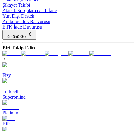
Şikayet Takibi
Alacak Sorgulama / TL İade
Yurt Dışı Destek
Arabuluculuk Başvurusu
BTK İade Duyurusu
Tümünü Gör
Bizi Takip Edin
Fizy
Turkcell
Superonline
Platinum
BiP