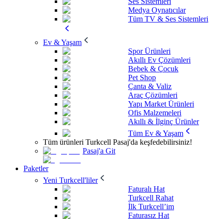
Ses Sistemleri
Medya Oynatıcılar
Tüm TV & Ses Sistemleri
Ev & Yaşam
Spor Ürünleri
Akıllı Ev Çözümleri
Bebek & Çocuk
Pet Shop
Çanta & Valiz
Araç Çözümleri
Yapı Market Ürünleri
Ofis Malzemeleri
Akıllı & İlginç Ürünler
Tüm Ev & Yaşam
Tüm ürünleri Turkcell Pasaj'da keşfedebilirsiniz!
Pasaj'a Git
Paketler
Yeni Turkcell'liler
Faturalı Hat
Turkcell Rahat
İlk Turkcell’im
Faturasız Hat