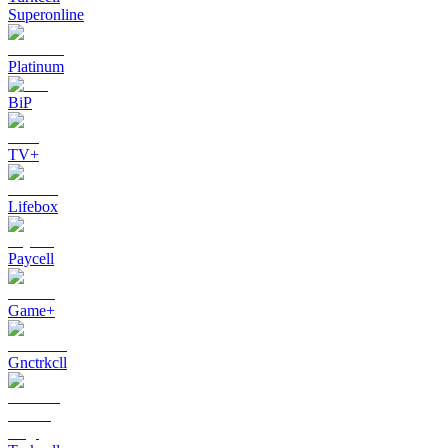
Superonline
Platinum
BiP
TV+
Lifebox
Paycell
Game+
Gnctrkcll