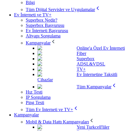
Bilgi
Tüm Dijital Servisler ve Uygulamalar
Ev İnterneti ve TV+
Superbox Nedir?
Superbox Başvurusu
Ev İnterneti Başvurusu
Altyapı Sorgulama
Kampanyalar
Online'a Özel Ev İnterneti
Fiber
Superbox
ADSL&VDSL
TV+
Ev İnternetine Taksitli
Cihazlar
Tüm Kampanyalar
Hız Testi
IP Sorgulama
Ping Testi
Tüm Ev İnterneti ve TV+
Kampanyalar
Mobil & Data Hattı Kampanyaları
Yeni Turkcell'liler