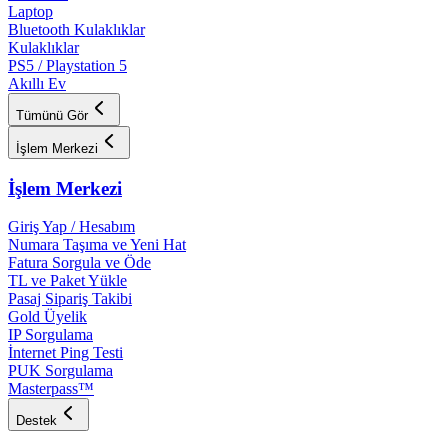
Laptop
Bluetooth Kulaklıklar
Kulaklıklar
PS5 / Playstation 5
Akıllı Ev
Tümünü Gör
İşlem Merkezi
İşlem Merkezi
Giriş Yap / Hesabım
Numara Taşıma ve Yeni Hat
Fatura Sorgula ve Öde
TL ve Paket Yükle
Pasaj Sipariş Takibi
Gold Üyelik
IP Sorgulama
İnternet Ping Testi
PUK Sorgulama
Masterpass™
Destek