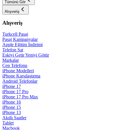
Tümünü Gör
Alışveriş
Alışveriş
Turkcell Pasaj
Pasaj Kampanyalar
Apple Eğitim İndirimi
Telefon Sat
Eskiyi Getir Yeniyi Götür
Markalar
Cep Telefonu
iPhone Modelleri
iPhone Karşılaştırma
Android Telefonlar
iPhone 17
iPhone 17 Pro
iPhone 17 Pro Max
iPhone 16
iPhone 15
iPhone 13
Akıllı Saatler
Tablet
Macbook