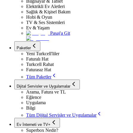
Bilgisayar & Tablet
Elektrikli Ev Aletleri
Sağlık & Kişisel Bakım
Hobi & Oyun
TV & Ses Sistemleri
Ev & Yaşam
Pasaj'a Git
Paketler
Yeni Turkcell'liler
Faturalı Hat
Turkcell Rahat
Faturasız Hat
Tüm Paketler
Dijital Servisler ve Uygulamalar
Arama, Fatura ve TL
Eğlence
Uygulama
Bilgi
Tüm Dijital Servisler ve Uygulamalar
Ev İnterneti ve TV+
Superbox Nedir?