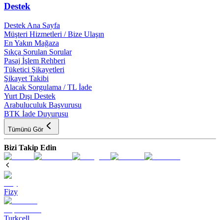
Destek
Destek Ana Sayfa
Müşteri Hizmetleri / Bize Ulaşın
En Yakın Mağaza
Sıkça Sorulan Sorular
Pasaj İşlem Rehberi
Tüketici Şikayetleri
Şikayet Takibi
Alacak Sorgulama / TL İade
Yurt Dışı Destek
Arabuluculuk Başvurusu
BTK İade Duyurusu
Tümünü Gör
Bizi Takip Edin
Fizy
Turkcell