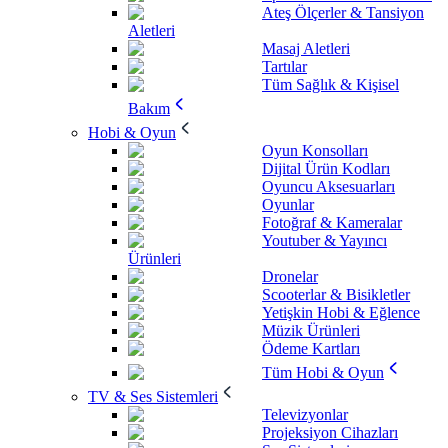
Ateş Ölçerler & Tansiyon
Aletleri
Masaj Aletleri
Tartılar
Tüm Sağlık & Kişisel
Bakım
Hobi & Oyun
Oyun Konsolları
Dijital Ürün Kodları
Oyuncu Aksesuarları
Oyunlar
Fotoğraf & Kameralar
Youtuber & Yayıncı
Ürünleri
Dronelar
Scooterlar & Bisikletler
Yetişkin Hobi & Eğlence
Müzik Ürünleri
Ödeme Kartları
Tüm Hobi & Oyun
TV & Ses Sistemleri
Televizyonlar
Projeksiyon Cihazları