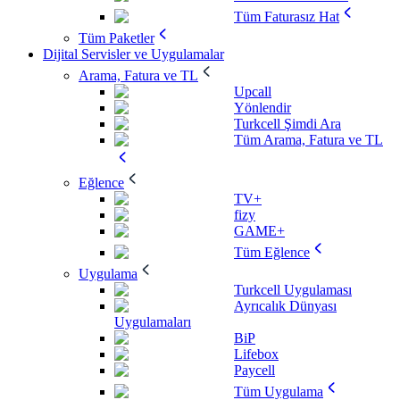
Tüm Faturasız Hat
Tüm Paketler
Dijital Servisler ve Uygulamalar
Arama, Fatura ve TL
Upcall
Yönlendir
Turkcell Şimdi Ara
Tüm Arama, Fatura ve TL
Eğlence
TV+
fizy
GAME+
Tüm Eğlence
Uygulama
Turkcell Uygulaması
Ayrıcalık Dünyası
Uygulamaları
BiP
Lifebox
Paycell
Tüm Uygulama