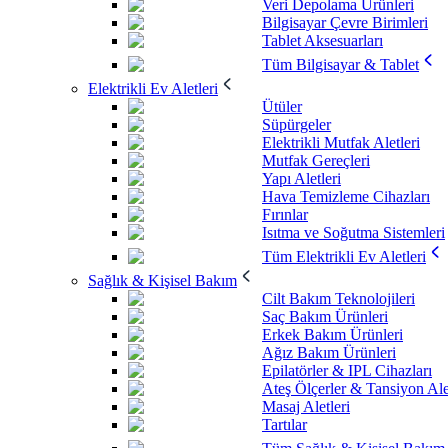
Veri Depolama Ürünleri
Bilgisayar Çevre Birimleri
Tablet Aksesuarları
Tüm Bilgisayar & Tablet
Elektrikli Ev Aletleri
Ütüler
Süpürgeler
Elektrikli Mutfak Aletleri
Mutfak Gereçleri
Yapı Aletleri
Hava Temizleme Cihazları
Fırınlar
Isıtma ve Soğutma Sistemleri
Tüm Elektrikli Ev Aletleri
Sağlık & Kişisel Bakım
Cilt Bakım Teknolojileri
Saç Bakım Ürünleri
Erkek Bakım Ürünleri
Ağız Bakım Ürünleri
Epilatörler & IPL Cihazları
Ateş Ölçerler & Tansiyon Ale
Masaj Aletleri
Tartılar