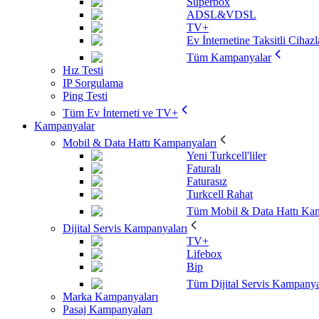
Superbox
ADSL&VDSL
TV+
Ev İnternetine Taksitli Cihazl
Tüm Kampanyalar
Hız Testi
IP Sorgulama
Ping Testi
Tüm Ev İnterneti ve TV+
Kampanyalar
Mobil & Data Hattı Kampanyaları
Yeni Turkcell'liler
Faturalı
Faturasız
Turkcell Rahat
Tüm Mobil & Data Hattı Kam
Dijital Servis Kampanyaları
TV+
Lifebox
Bip
Tüm Dijital Servis Kampanya
Marka Kampanyaları
Pasaj Kampanyaları