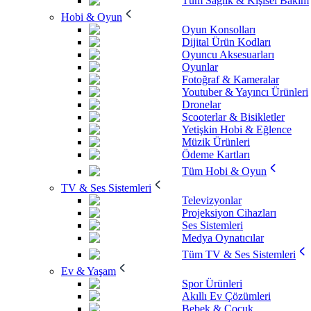
Tüm Sağlık & Kişisel Bakım
Hobi & Oyun
Oyun Konsolları
Dijital Ürün Kodları
Oyuncu Aksesuarları
Oyunlar
Fotoğraf & Kameralar
Youtuber & Yayıncı Ürünleri
Dronelar
Scooterlar & Bisikletler
Yetişkin Hobi & Eğlence
Müzik Ürünleri
Ödeme Kartları
Tüm Hobi & Oyun
TV & Ses Sistemleri
Televizyonlar
Projeksiyon Cihazları
Ses Sistemleri
Medya Oynatıcılar
Tüm TV & Ses Sistemleri
Ev & Yaşam
Spor Ürünleri
Akıllı Ev Çözümleri
Bebek & Çocuk