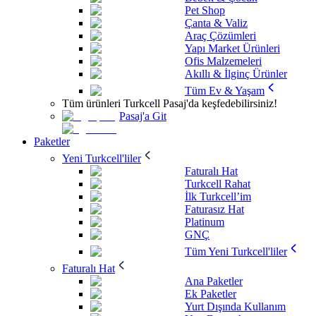
Pet Shop
Çanta & Valiz
Araç Çözümleri
Yapı Market Ürünleri
Ofis Malzemeleri
Akıllı & İlginç Ürünler
Tüm Ev & Yaşam
Tüm ürünleri Turkcell Pasaj'da keşfedebilirsiniz!
Pasaj'a Git
Paketler
Yeni Turkcell'liler
Faturalı Hat
Turkcell Rahat
İlk Turkcell’im
Faturasız Hat
Platinum
GNÇ
Tüm Yeni Turkcell'liler
Faturalı Hat
Ana Paketler
Ek Paketler
Yurt Dışında Kullanım