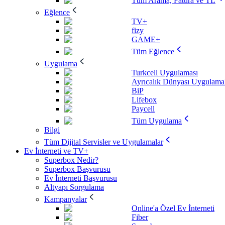
Tüm Arama, Fatura ve TL
Eğlence
TV+
fizy
GAME+
Tüm Eğlence
Uygulama
Turkcell Uygulaması
Ayrıcalık Dünyası Uygulamal
BiP
Lifebox
Paycell
Tüm Uygulama
Bilgi
Tüm Dijital Servisler ve Uygulamalar
Ev İnterneti ve TV+
Superbox Nedir?
Superbox Başvurusu
Ev İnterneti Başvurusu
Altyapı Sorgulama
Kampanyalar
Online'a Özel Ev İnterneti
Fiber