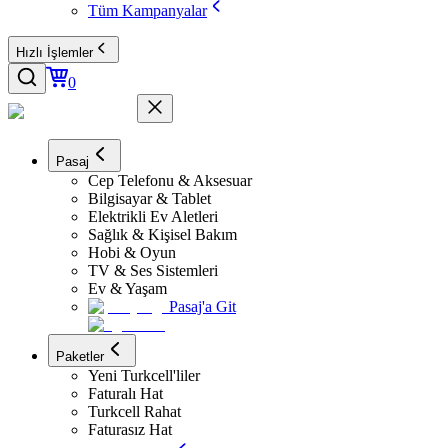
Tüm Kampanyalar
Hızlı İşlemler
0
Pasaj
Cep Telefonu & Aksesuar
Bilgisayar & Tablet
Elektrikli Ev Aletleri
Sağlık & Kişisel Bakım
Hobi & Oyun
TV & Ses Sistemleri
Ev & Yaşam
Pasaj'a Git
Paketler
Yeni Turkcell'liler
Faturalı Hat
Turkcell Rahat
Faturasız Hat