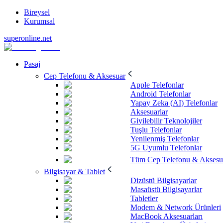
Bireysel
Kurumsal
superonline.net
Pasaj
Cep Telefonu & Aksesuar
Apple Telefonlar
Android Telefonlar
Yapay Zeka (AI) Telefonlar
Aksesuarlar
Giyilebilir Teknolojiler
Tuşlu Telefonlar
Yenilenmiş Telefonlar
5G Uyumlu Telefonlar
Tüm Cep Telefonu & Aksesu
Bilgisayar & Tablet
Dizüstü Bilgisayarlar
Masaüstü Bilgisayarlar
Tabletler
Modem & Network Ürünleri
MacBook Aksesuarları