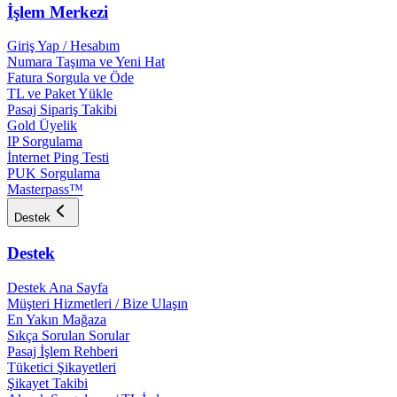
İşlem Merkezi
Giriş Yap / Hesabım
Numara Taşıma ve Yeni Hat
Fatura Sorgula ve Öde
TL ve Paket Yükle
Pasaj Sipariş Takibi
Gold Üyelik
IP Sorgulama
İnternet Ping Testi
PUK Sorgulama
Masterpass™
Destek
Destek
Destek Ana Sayfa
Müşteri Hizmetleri / Bize Ulaşın
En Yakın Mağaza
Sıkça Sorulan Sorular
Pasaj İşlem Rehberi
Tüketici Şikayetleri
Şikayet Takibi