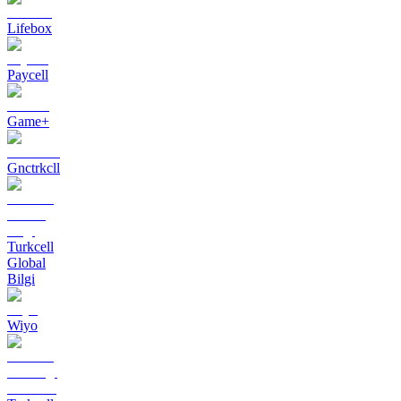
Lifebox
Paycell
Game+
Gnctrkcll
Turkcell
Global
Bilgi
Wiyo