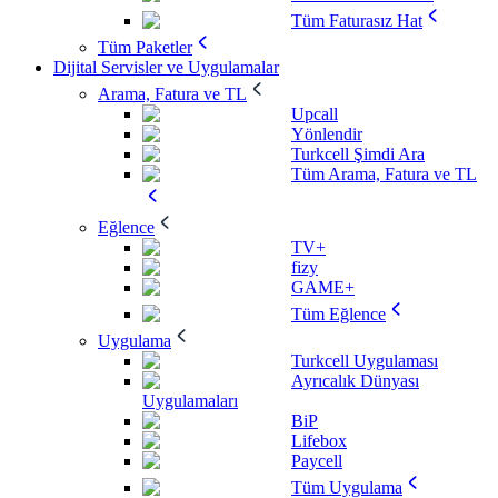
Tüm Faturasız Hat
Tüm Paketler
Dijital Servisler ve Uygulamalar
Arama, Fatura ve TL
Upcall
Yönlendir
Turkcell Şimdi Ara
Tüm Arama, Fatura ve TL
Eğlence
TV+
fizy
GAME+
Tüm Eğlence
Uygulama
Turkcell Uygulaması
Ayrıcalık Dünyası
Uygulamaları
BiP
Lifebox
Paycell
Tüm Uygulama