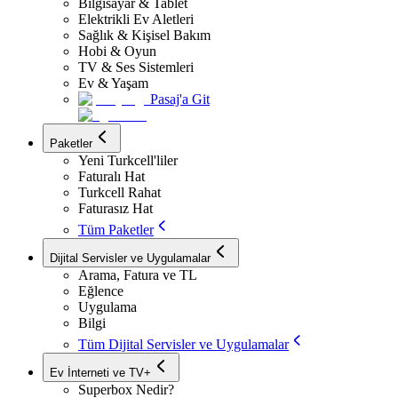
Bilgisayar & Tablet
Elektrikli Ev Aletleri
Sağlık & Kişisel Bakım
Hobi & Oyun
TV & Ses Sistemleri
Ev & Yaşam
Pasaj'a Git
Paketler
Yeni Turkcell'liler
Faturalı Hat
Turkcell Rahat
Faturasız Hat
Tüm Paketler
Dijital Servisler ve Uygulamalar
Arama, Fatura ve TL
Eğlence
Uygulama
Bilgi
Tüm Dijital Servisler ve Uygulamalar
Ev İnterneti ve TV+
Superbox Nedir?