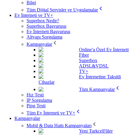
Bilgi
Tüm Dijital Servisler ve Uygulamalar
Ev İnterneti ve TV+
Superbox Nedir?
Superbox Başvurusu
Ev İnterneti Başvurusu
Altyapı Sorgulama
Kampanyalar
Online'a Özel Ev İnterneti
Fiber
Superbox
ADSL&VDSL
TV+
Ev İnternetine Taksitli
Cihazlar
Tüm Kampanyalar
Hız Testi
IP Sorgulama
Ping Testi
Tüm Ev İnterneti ve TV+
Kampanyalar
Mobil & Data Hattı Kampanyaları
Yeni Turkcell'liler