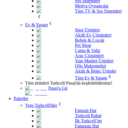
Ses Sistemleri
Medya Oynatıcılar
Tüm TV & Ses Sistemleri
Ev & Yaşam
Spor Ürünleri
Akıllı Ev Çözümleri
Bebek & Çocuk
Pet Shop
Çanta & Valiz
Araç Çözümleri
Yapı Market Ürünleri
Ofis Malzemeleri
Akıllı & İlginç Ürünler
Tüm Ev & Yaşam
Tüm ürünleri Turkcell Pasaj'da keşfedebilirsiniz!
Pasaj'a Git
Paketler
Yeni Turkcell'liler
Faturalı Hat
Turkcell Rahat
İlk Turkcell’im
Faturasız Hat