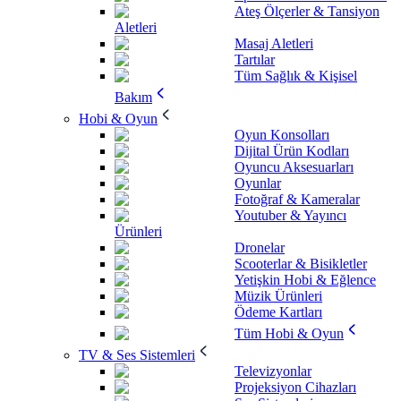
Ateş Ölçerler & Tansiyon
Aletleri
Masaj Aletleri
Tartılar
Tüm Sağlık & Kişisel
Bakım
Hobi & Oyun
Oyun Konsolları
Dijital Ürün Kodları
Oyuncu Aksesuarları
Oyunlar
Fotoğraf & Kameralar
Youtuber & Yayıncı
Ürünleri
Dronelar
Scooterlar & Bisikletler
Yetişkin Hobi & Eğlence
Müzik Ürünleri
Ödeme Kartları
Tüm Hobi & Oyun
TV & Ses Sistemleri
Televizyonlar
Projeksiyon Cihazları