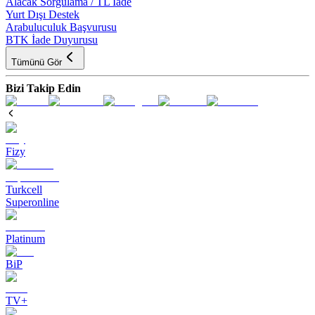
Alacak Sorgulama / TL İade
Yurt Dışı Destek
Arabuluculuk Başvurusu
BTK İade Duyurusu
Tümünü Gör
Bizi Takip Edin
Fizy
Turkcell
Superonline
Platinum
BiP
TV+