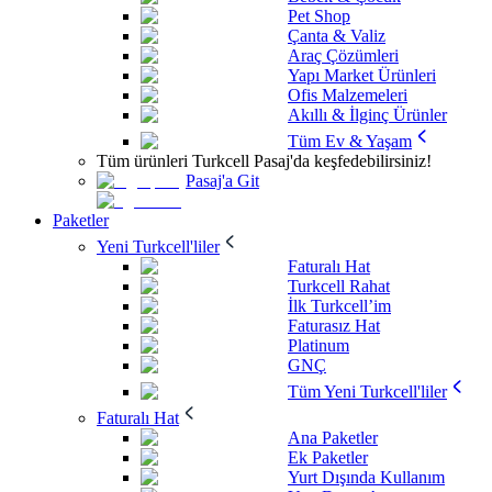
Pet Shop
Çanta & Valiz
Araç Çözümleri
Yapı Market Ürünleri
Ofis Malzemeleri
Akıllı & İlginç Ürünler
Tüm Ev & Yaşam
Tüm ürünleri Turkcell Pasaj'da keşfedebilirsiniz!
Pasaj'a Git
Paketler
Yeni Turkcell'liler
Faturalı Hat
Turkcell Rahat
İlk Turkcell’im
Faturasız Hat
Platinum
GNÇ
Tüm Yeni Turkcell'liler
Faturalı Hat
Ana Paketler
Ek Paketler
Yurt Dışında Kullanım