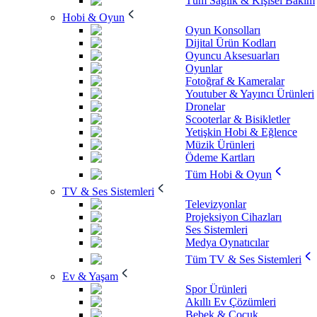
Tüm Sağlık & Kişisel Bakım
Hobi & Oyun
Oyun Konsolları
Dijital Ürün Kodları
Oyuncu Aksesuarları
Oyunlar
Fotoğraf & Kameralar
Youtuber & Yayıncı Ürünleri
Dronelar
Scooterlar & Bisikletler
Yetişkin Hobi & Eğlence
Müzik Ürünleri
Ödeme Kartları
Tüm Hobi & Oyun
TV & Ses Sistemleri
Televizyonlar
Projeksiyon Cihazları
Ses Sistemleri
Medya Oynatıcılar
Tüm TV & Ses Sistemleri
Ev & Yaşam
Spor Ürünleri
Akıllı Ev Çözümleri
Bebek & Çocuk