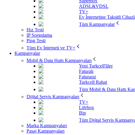
Superbox
ADSL&VDSL
TV+
Ev İnternetine Taksitli Cihazl
Tüm Kampanyalar
Hız Testi
IP Sorgulama
Ping Testi
Tüm Ev İnterneti ve TV+
Kampanyalar
Mobil & Data Hattı Kampanyaları
Yeni Turkcell'liler
Faturalı
Faturasız
Turkcell Rahat
Tüm Mobil & Data Hattı Kam
Dijital Servis Kampanyaları
TV+
Lifebox
Bip
Tüm Dijital Servis Kampanya
Marka Kampanyaları
Pasaj Kampanyaları