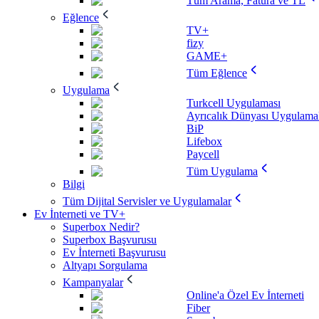
Tüm Arama, Fatura ve TL
Eğlence
TV+
fizy
GAME+
Tüm Eğlence
Uygulama
Turkcell Uygulaması
Ayrıcalık Dünyası Uygulamal
BiP
Lifebox
Paycell
Tüm Uygulama
Bilgi
Tüm Dijital Servisler ve Uygulamalar
Ev İnterneti ve TV+
Superbox Nedir?
Superbox Başvurusu
Ev İnterneti Başvurusu
Altyapı Sorgulama
Kampanyalar
Online'a Özel Ev İnterneti
Fiber