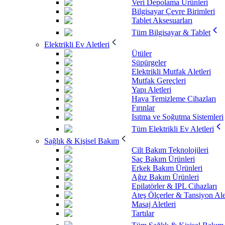
Veri Depolama Ürünleri
Bilgisayar Çevre Birimleri
Tablet Aksesuarları
Tüm Bilgisayar & Tablet
Elektrikli Ev Aletleri
Ütüler
Süpürgeler
Elektrikli Mutfak Aletleri
Mutfak Gereçleri
Yapı Aletleri
Hava Temizleme Cihazları
Fırınlar
Isıtma ve Soğutma Sistemleri
Tüm Elektrikli Ev Aletleri
Sağlık & Kişisel Bakım
Cilt Bakım Teknolojileri
Saç Bakım Ürünleri
Erkek Bakım Ürünleri
Ağız Bakım Ürünleri
Epilatörler & IPL Cihazları
Ateş Ölçerler & Tansiyon Ale
Masaj Aletleri
Tartılar