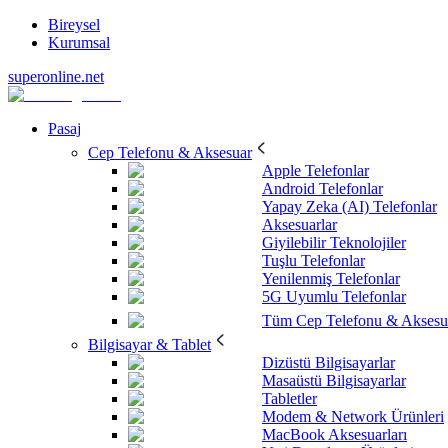
Bireysel
Kurumsal
superonline.net
Pasaj
Cep Telefonu & Aksesuar
Apple Telefonlar
Android Telefonlar
Yapay Zeka (AI) Telefonlar
Aksesuarlar
Giyilebilir Teknolojiler
Tuşlu Telefonlar
Yenilenmiş Telefonlar
5G Uyumlu Telefonlar
Tüm Cep Telefonu & Aksesu
Bilgisayar & Tablet
Dizüstü Bilgisayarlar
Masaüstü Bilgisayarlar
Tabletler
Modem & Network Ürünleri
MacBook Aksesuarları