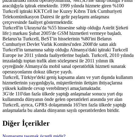
pazarlardaki mobil operasyonlarına, %41,45'ine sahip olduğu Fintur
aracılığıyla iştirak etmektedir. 1999 yılında hizmete giren %100
Turkcell iştiraki KKTCell ise Kuzey Kıbrıs Türk Cumhuriyeti
Telekomünikasyon Dairesi ile gelir paylaşımı anlaşması
çerçevesinde faaliyet göstermektedir.
Turkcell'in Ukrayna'da %55 hissesine sahip olduğu Astelit Şirketi
life:) markası Şubat 2005'de GSM hizmetleri vermeye başladı.
Belarus'ta Turkcell, BeST'in hisselerinin %80'ini Belarus
Cumhuriyet Devlet Varlık Komitesi'nden 2008'de satın aldı
Turkcell'in tamamına sahip olduğu Almanya'daki iştiraki Turkcell
Europe ise 2011 yılında faaliyetlerine başladı. Turkcell, 2010 yılında
imzaladığı toptan trafik alım sözleşmesi ile 2011 yılının ilk
çeyreğinde Almanya'da mobil sanal operatörlük hizmeti sunarak
operasyonlarını dokuz ülkeye yaydı.
Turkcell, Türkiye'deki geniş kapsama alanı ve yurt dışında kullanım
hizmetlerinin yaygınlığıyla, müşterilerinin iletişim ihtiyaçlarına
yüksek kalitede cevap verebilmeyi amaçlamaktadır.
3G'de 110'dan fazla ülkede yaptığı anlaşmalar sonucu yurt dışı
kullanımda dünyanın önde gelen operatörleri arasında yer alan
Turkcell, ayrıca, GPRS dolaşımında 165'ten fazla ülkede yaptığı
anlaşmalarla bu alanda dünyanın sayılı operatörlerden biridir.
Diğer İçerikler
Numaramı taşımak ücretli midir?