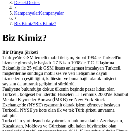
Destek
Destek
Kampanyalar
Kampanyalar
Biz Kimiz?
Biz Kimiz?
Biz Kimiz?
Bir Dünya Şirketi
Türkiye'de GSM temelli mobil iletişim, Şubat 1994'te Turkcell'in
hizmete girmesiyle başladı. 27 Nisan 1998'de T.C. Ulaştırma
Bakanlığı ile 25 yıllık GSM lisans anlaşması imzalayan Turkcell,
müşterilerine sunduğu mobil ses ve veri iletişimine dayalı
hizmetlerin çeşitliliğini, kalitesini ve buna bağlı olarak müşteri
sayısını da artırarak gelişimini sürdürdü.
Faaliyette bulunduğu dokuz ülkenin beşinde pazar lideri olan
Turkcell, bölgesel bir liderdir. Hisseleri 11 Temmuz 2000'de İstanbul
Menkul Kıymetler Borsası (İMKB) ve New York Stock
Exchange'de (NYSE) eşzamanlı olarak işlem görmeye başlayan
Turkcell, NYSE'ye kote olan ilk ve tek Türk şirketi unvanına
sahiptir.
Turkcell'in yurt dışında da yatırımları bulunmaktadır. Azerbaycan,
Kazakistan, Moldova ve Gürcistan gibi halen büyümekte olan