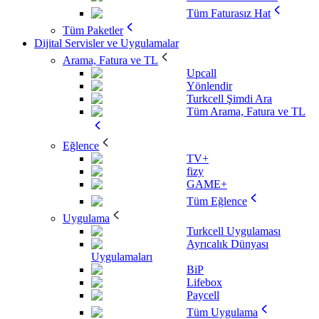
Tüm Faturasız Hat
Tüm Paketler
Dijital Servisler ve Uygulamalar
Arama, Fatura ve TL
Upcall
Yönlendir
Turkcell Şimdi Ara
Tüm Arama, Fatura ve TL
Eğlence
TV+
fizy
GAME+
Tüm Eğlence
Uygulama
Turkcell Uygulaması
Ayrıcalık Dünyası
Uygulamaları
BiP
Lifebox
Paycell
Tüm Uygulama