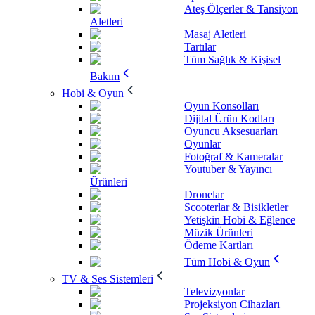
Ateş Ölçerler & Tansiyon
Aletleri
Masaj Aletleri
Tartılar
Tüm Sağlık & Kişisel
Bakım
Hobi & Oyun
Oyun Konsolları
Dijital Ürün Kodları
Oyuncu Aksesuarları
Oyunlar
Fotoğraf & Kameralar
Youtuber & Yayıncı
Ürünleri
Dronelar
Scooterlar & Bisikletler
Yetişkin Hobi & Eğlence
Müzik Ürünleri
Ödeme Kartları
Tüm Hobi & Oyun
TV & Ses Sistemleri
Televizyonlar
Projeksiyon Cihazları