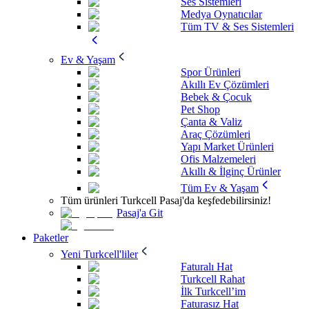
Ses Sistemleri
Medya Oynatıcılar
Tüm TV & Ses Sistemleri
Ev & Yaşam
Spor Ürünleri
Akıllı Ev Çözümleri
Bebek & Çocuk
Pet Shop
Çanta & Valiz
Araç Çözümleri
Yapı Market Ürünleri
Ofis Malzemeleri
Akıllı & İlginç Ürünler
Tüm Ev & Yaşam
Tüm ürünleri Turkcell Pasaj'da keşfedebilirsiniz!
Pasaj'a Git
Paketler
Yeni Turkcell'liler
Faturalı Hat
Turkcell Rahat
İlk Turkcell’im
Faturasız Hat