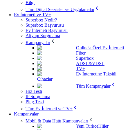
Bilgi
Tüm Dijital Servisler ve Uygulamalar
Ev İnterneti ve TV+
Superbox Nedir?
Superbox Başvurusu
Ev İnterneti Başvurusu
Altyapı Sorgulama
Kampanyalar
Online'a Özel Ev İnterneti
Fiber
Superbox
ADSL&VDSL
TV+
Ev İnternetine Taksitli
Cihazlar
Tüm Kampanyalar
Hız Testi
IP Sorgulama
Ping Testi
Tüm Ev İnterneti ve TV+
Kampanyalar
Mobil & Data Hattı Kampanyaları
Yeni Turkcell'liler