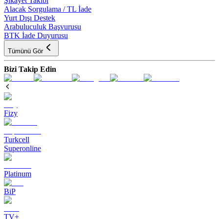
Şikayet Takibi
Alacak Sorgulama / TL İade
Yurt Dışı Destek
Arabuluculuk Başvurusu
BTK İade Duyurusu
Tümünü Gör
Bizi Takip Edin
Fizy
Turkcell
Superonline
Platinum
BiP
TV+