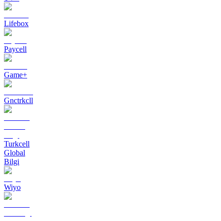
Lifebox
Paycell
Game+
Gnctrkcll
Turkcell
Global
Bilgi
Wiyo