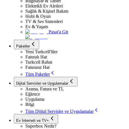
Bilgisayar & Tablet
Elektrikli Ev Aletleri
Sağlık & Kişisel Bakım
Hobi & Oyun
TV & Ses Sistemleri
Ev & Yaşam
Pasaj'a Git
Paketler
Yeni Turkcell'liler
Faturalı Hat
Turkcell Rahat
Faturasız Hat
Tüm Paketler
Dijital Servisler ve Uygulamalar
Arama, Fatura ve TL
Eğlence
Uygulama
Bilgi
Tüm Dijital Servisler ve Uygulamalar
Ev İnterneti ve TV+
Superbox Nedir?