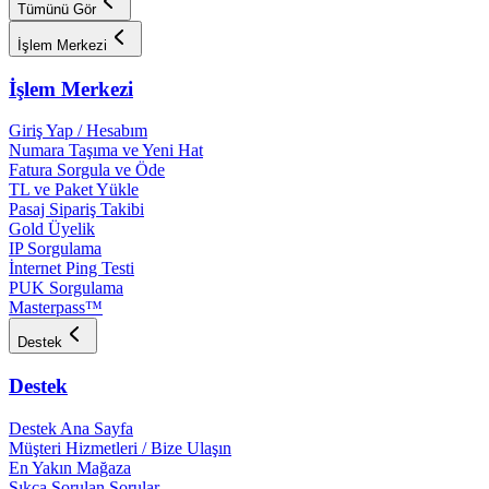
Tümünü Gör
İşlem Merkezi
İşlem Merkezi
Giriş Yap / Hesabım
Numara Taşıma ve Yeni Hat
Fatura Sorgula ve Öde
TL ve Paket Yükle
Pasaj Sipariş Takibi
Gold Üyelik
IP Sorgulama
İnternet Ping Testi
PUK Sorgulama
Masterpass™
Destek
Destek
Destek Ana Sayfa
Müşteri Hizmetleri / Bize Ulaşın
En Yakın Mağaza
Sıkça Sorulan Sorular