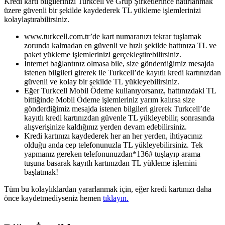
Kredi kartı bilgilerinizi Turkcell ve Grup Şirketlerince hatırlanmak
üzere güvenli bir şekilde kaydederek TL yükleme işlemlerinizi
kolaylaştırabilirsiniz.
​www.turkcell.com.tr’de kart numaranızı tekrar tuşlamak
zorunda kalmadan en güvenli ve hızlı şekilde hattınıza TL ve
paket yükleme işlemlerinizi gerçekleştirebilirsiniz.
İnternet bağlantınız olmasa bile, size gönderdiğimiz mesajda
istenen bilgileri girerek ile Turkcell’de kayıtlı kredi kartınızdan
güvenli ve kolay bir şekilde TL yükleyebilirsiniz.
Eğer Turkcell Mobil Ödeme kullanıyorsanız, hattınızdaki TL
bittiğinde Mobil Ödeme işlemleriniz yarım kalırsa size
gönderdiğimiz mesajda istenen bilgileri girerek Turkcell’de
kayıtlı kredi kartınızdan güvenle TL yükleyebilir, sonrasında
alışverişinize kaldığınız yerden devam edebilirsiniz.
Kredi kartınızı kaydederek her an her yerden, ihtiyacınız
olduğu anda cep telefonunuzla TL yükleyebilirsiniz. Tek
yapmanız gereken telefonunuzdan*136# tuşlayıp arama
tuşuna basarak kayıtlı kartınızdan TL yükleme işlemini
başlatmak!
Tüm bu kolaylıklardan yararlanmak için, eğer kredi kartınızı daha
önce kaydetmediyseniz hemen
tıklayın.