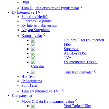
Bilgi
Tüm Dijital Servisler ve Uygulamalar
Ev İnterneti ve TV+
Superbox Nedir?
Superbox Başvurusu
Ev İnterneti Başvurusu
Altyapı Sorgulama
Kampanyalar
Online'a Özel Ev İnterneti
Fiber
Superbox
ADSL&VDSL
TV+
Ev İnternetine Taksitli
Cihazlar
Tüm Kampanyalar
Hız Testi
IP Sorgulama
Ping Testi
Tüm Ev İnterneti ve TV+
Kampanyalar
Mobil & Data Hattı Kampanyaları
Yeni Turkcell'liler