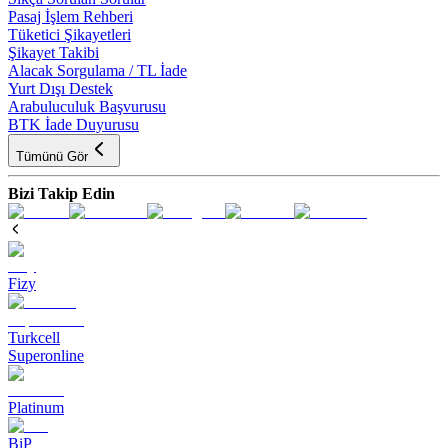
Pasaj İşlem Rehberi
Tüketici Şikayetleri
Şikayet Takibi
Alacak Sorgulama / TL İade
Yurt Dışı Destek
Arabuluculuk Başvurusu
BTK İade Duyurusu
Tümünü Gör
Bizi Takip Edin
Fizy
Turkcell
Superonline
Platinum
BiP