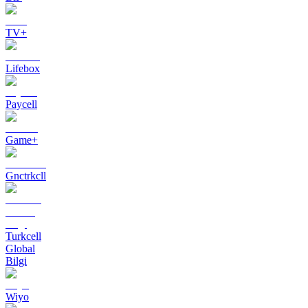
TV+
Lifebox
Paycell
Game+
Gnctrkcll
Turkcell
Global
Bilgi
Wiyo