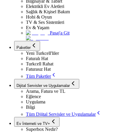
Bilgisayar & Tablet
Elektrikli Ev Aletleri
Sağlık & Kişisel Bakım
Hobi & Oyun
TV & Ses Sistemleri
Ev & Yaşam
Pasaj'a Git
Paketler
Yeni Turkcell'liler
Faturalı Hat
Turkcell Rahat
Faturasız Hat
Tüm Paketler
Dijital Servisler ve Uygulamalar
Arama, Fatura ve TL
Eğlence
Uygulama
Bilgi
Tüm Dijital Servisler ve Uygulamalar
Ev İnterneti ve TV+
Superbox Nedir?