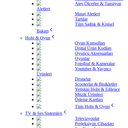
Ateş Ölçerler & Tansiyon
Aletleri
Masaj Aletleri
Tartılar
Tüm Sağlık & Kişisel
Bakım
Hobi & Oyun
Oyun Konsolları
Dijital Ürün Kodları
Oyuncu Aksesuarları
Oyunlar
Fotoğraf & Kameralar
Youtuber & Yayıncı
Ürünleri
Dronelar
Scooterlar & Bisikletler
Yetişkin Hobi & Eğlence
Müzik Ürünleri
Ödeme Kartları
Tüm Hobi & Oyun
TV & Ses Sistemleri
Televizyonlar
Projeksiyon Cihazları