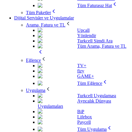
Tüm Faturasız Hat
Tüm Paketler
Dijital Servisler ve Uygulamalar
Arama, Fatura ve TL
Upcall
Yönlendir
Turkcell Şimdi Ara
Tüm Arama, Fatura ve TL
Eğlence
TV+
fizy
GAME+
Tüm Eğlence
Uygulama
Turkcell Uygulaması
Ayrıcalık Dünyası
Uygulamaları
BiP
Lifebox
Paycell
Tüm Uygulama