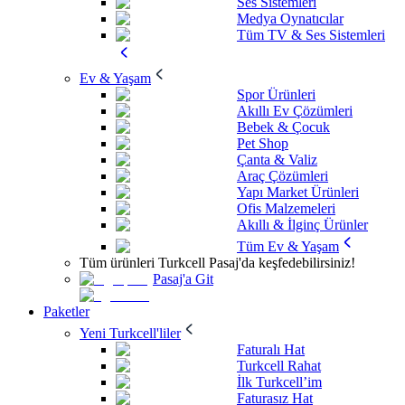
Ses Sistemleri
Medya Oynatıcılar
Tüm TV & Ses Sistemleri
Ev & Yaşam
Spor Ürünleri
Akıllı Ev Çözümleri
Bebek & Çocuk
Pet Shop
Çanta & Valiz
Araç Çözümleri
Yapı Market Ürünleri
Ofis Malzemeleri
Akıllı & İlginç Ürünler
Tüm Ev & Yaşam
Tüm ürünleri Turkcell Pasaj'da keşfedebilirsiniz!
Pasaj'a Git
Paketler
Yeni Turkcell'liler
Faturalı Hat
Turkcell Rahat
İlk Turkcell’im
Faturasız Hat