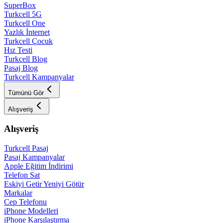
SuperBox
Turkcell 5G
Turkcell One
Yazlık İnternet
Turkcell Çocuk
Hız Testi
Turkcell Blog
Pasaj Blog
Turkcell Kampanyalar
Tümünü Gör
Alışveriş
Alışveriş
Turkcell Pasaj
Pasaj Kampanyalar
Apple Eğitim İndirimi
Telefon Sat
Eskiyi Getir Yeniyi Götür
Markalar
Cep Telefonu
iPhone Modelleri
iPhone Karşılaştırma