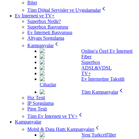
Bilgi
Tüm Dijital Servisler ve Uygulamalar
Ev İnterneti ve TV+
Superbox Nedir?
Superbox Başvurusu
Ev İnterneti Başvurusu
Altyapı Sorgulama
Kampanyalar
Online'a Özel Ev İnterneti
Fiber
Superbox
ADSL&VDSL
TV+
Ev İnternetine Taksitli
Cihazlar
Tüm Kampanyalar
Hız Testi
IP Sorgulama
Ping Testi
Tüm Ev İnterneti ve TV+
Kampanyalar
Mobil & Data Hattı Kampanyaları
Yeni Turkcell'liler