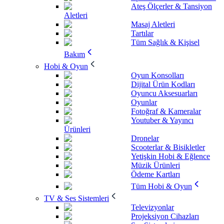
Ateş Ölçerler & Tansiyon
Aletleri
Masaj Aletleri
Tartılar
Tüm Sağlık & Kişisel
Bakım
Hobi & Oyun
Oyun Konsolları
Dijital Ürün Kodları
Oyuncu Aksesuarları
Oyunlar
Fotoğraf & Kameralar
Youtuber & Yayıncı
Ürünleri
Dronelar
Scooterlar & Bisikletler
Yetişkin Hobi & Eğlence
Müzik Ürünleri
Ödeme Kartları
Tüm Hobi & Oyun
TV & Ses Sistemleri
Televizyonlar
Projeksiyon Cihazları