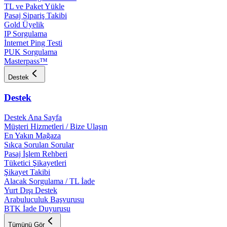
TL ve Paket Yükle
Pasaj Sipariş Takibi
Gold Üyelik
IP Sorgulama
İnternet Ping Testi
PUK Sorgulama
Masterpass™
Destek
Destek
Destek Ana Sayfa
Müşteri Hizmetleri / Bize Ulaşın
En Yakın Mağaza
Sıkça Sorulan Sorular
Pasaj İşlem Rehberi
Tüketici Şikayetleri
Şikayet Takibi
Alacak Sorgulama / TL İade
Yurt Dışı Destek
Arabuluculuk Başvurusu
BTK İade Duyurusu
Tümünü Gör