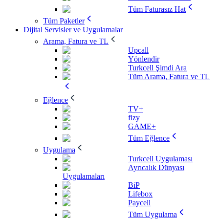
Tüm Faturasız Hat
Tüm Paketler
Dijital Servisler ve Uygulamalar
Arama, Fatura ve TL
Upcall
Yönlendir
Turkcell Şimdi Ara
Tüm Arama, Fatura ve TL
Eğlence
TV+
fizy
GAME+
Tüm Eğlence
Uygulama
Turkcell Uygulaması
Ayrıcalık Dünyası
Uygulamaları
BiP
Lifebox
Paycell
Tüm Uygulama