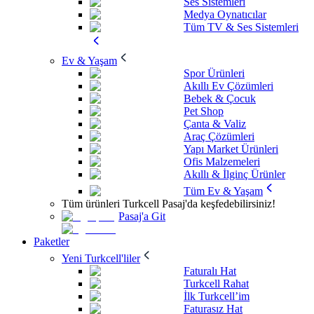
Ses Sistemleri
Medya Oynatıcılar
Tüm TV & Ses Sistemleri
Ev & Yaşam
Spor Ürünleri
Akıllı Ev Çözümleri
Bebek & Çocuk
Pet Shop
Çanta & Valiz
Araç Çözümleri
Yapı Market Ürünleri
Ofis Malzemeleri
Akıllı & İlginç Ürünler
Tüm Ev & Yaşam
Tüm ürünleri Turkcell Pasaj'da keşfedebilirsiniz!
Pasaj'a Git
Paketler
Yeni Turkcell'liler
Faturalı Hat
Turkcell Rahat
İlk Turkcell’im
Faturasız Hat