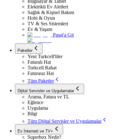
Bilgisayar & Tablet
Elektrikli Ev Aletleri
Sağlık & Kişisel Bakım
Hobi & Oyun
TV & Ses Sistemleri
Ev & Yaşam
Pasaj'a Git
Paketler
Yeni Turkcell'liler
Faturalı Hat
Turkcell Rahat
Faturasız Hat
Tüm Paketler
Dijital Servisler ve Uygulamalar
Arama, Fatura ve TL
Eğlence
Uygulama
Bilgi
Tüm Dijital Servisler ve Uygulamalar
Ev İnterneti ve TV+
Superbox Nedir?