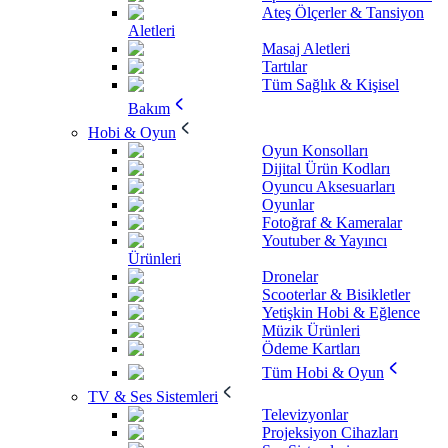
Ateş Ölçerler & Tansiyon
Aletleri
Masaj Aletleri
Tartılar
Tüm Sağlık & Kişisel
Bakım
Hobi & Oyun
Oyun Konsolları
Dijital Ürün Kodları
Oyuncu Aksesuarları
Oyunlar
Fotoğraf & Kameralar
Youtuber & Yayıncı
Ürünleri
Dronelar
Scooterlar & Bisikletler
Yetişkin Hobi & Eğlence
Müzik Ürünleri
Ödeme Kartları
Tüm Hobi & Oyun
TV & Ses Sistemleri
Televizyonlar
Projeksiyon Cihazları