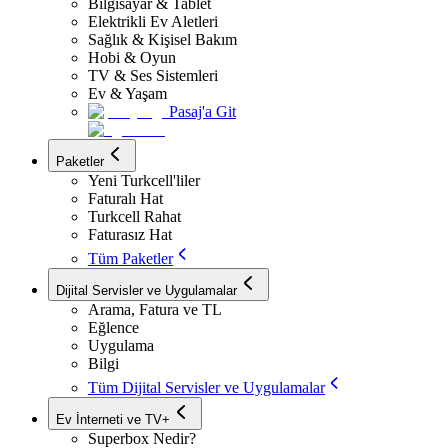
Bilgisayar & Tablet
Elektrikli Ev Aletleri
Sağlık & Kişisel Bakım
Hobi & Oyun
TV & Ses Sistemleri
Ev & Yaşam
Pasaj'a Git
Paketler
Yeni Turkcell'liler
Faturalı Hat
Turkcell Rahat
Faturasız Hat
Tüm Paketler
Dijital Servisler ve Uygulamalar
Arama, Fatura ve TL
Eğlence
Uygulama
Bilgi
Tüm Dijital Servisler ve Uygulamalar
Ev İnterneti ve TV+
Superbox Nedir?