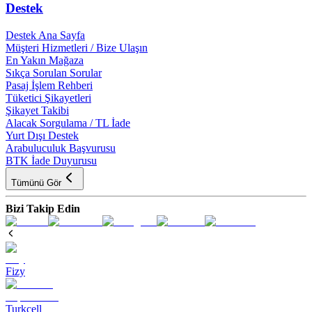
Destek
Destek Ana Sayfa
Müşteri Hizmetleri / Bize Ulaşın
En Yakın Mağaza
Sıkça Sorulan Sorular
Pasaj İşlem Rehberi
Tüketici Şikayetleri
Şikayet Takibi
Alacak Sorgulama / TL İade
Yurt Dışı Destek
Arabuluculuk Başvurusu
BTK İade Duyurusu
Tümünü Gör
Bizi Takip Edin
Fizy
Turkcell