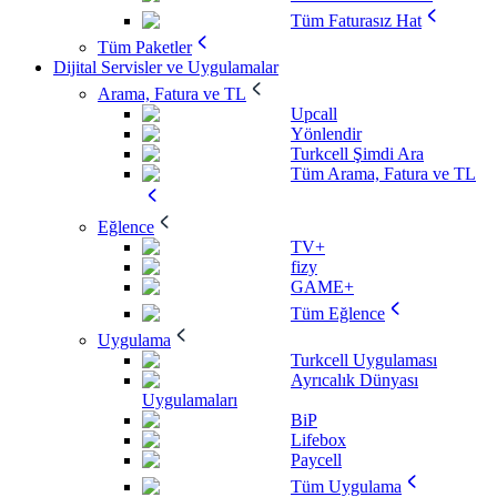
Tüm Faturasız Hat
Tüm Paketler
Dijital Servisler ve Uygulamalar
Arama, Fatura ve TL
Upcall
Yönlendir
Turkcell Şimdi Ara
Tüm Arama, Fatura ve TL
Eğlence
TV+
fizy
GAME+
Tüm Eğlence
Uygulama
Turkcell Uygulaması
Ayrıcalık Dünyası
Uygulamaları
BiP
Lifebox
Paycell
Tüm Uygulama