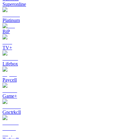
Superonline
Platinum
BiP
TV+
Lifebox
Paycell
Game+
Gnctrkcll