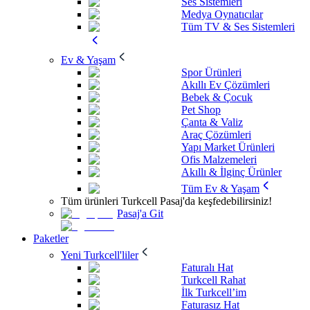
Ses Sistemleri
Medya Oynatıcılar
Tüm TV & Ses Sistemleri
Ev & Yaşam
Spor Ürünleri
Akıllı Ev Çözümleri
Bebek & Çocuk
Pet Shop
Çanta & Valiz
Araç Çözümleri
Yapı Market Ürünleri
Ofis Malzemeleri
Akıllı & İlginç Ürünler
Tüm Ev & Yaşam
Tüm ürünleri Turkcell Pasaj'da keşfedebilirsiniz!
Pasaj'a Git
Paketler
Yeni Turkcell'liler
Faturalı Hat
Turkcell Rahat
İlk Turkcell’im
Faturasız Hat