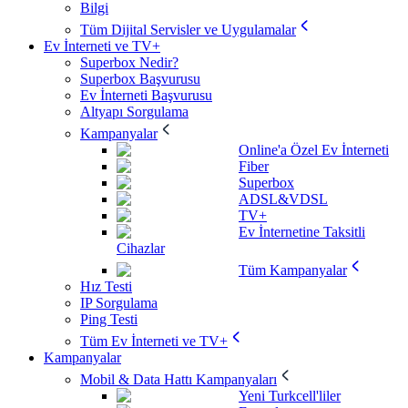
Bilgi
Tüm Dijital Servisler ve Uygulamalar
Ev İnterneti ve TV+
Superbox Nedir?
Superbox Başvurusu
Ev İnterneti Başvurusu
Altyapı Sorgulama
Kampanyalar
Online'a Özel Ev İnterneti
Fiber
Superbox
ADSL&VDSL
TV+
Ev İnternetine Taksitli
Cihazlar
Tüm Kampanyalar
Hız Testi
IP Sorgulama
Ping Testi
Tüm Ev İnterneti ve TV+
Kampanyalar
Mobil & Data Hattı Kampanyaları
Yeni Turkcell'liler