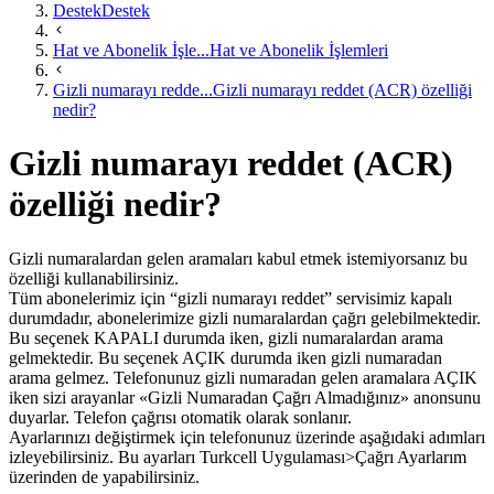
Destek
Destek
Hat ve Abonelik İşle...
Hat ve Abonelik İşlemleri
Gizli numarayı redde...
Gizli numarayı reddet (ACR) özelliği
nedir?
Gizli numarayı reddet (ACR)
özelliği nedir?
​Gizli numaralardan gelen aramaları kabul etmek istemiyorsanız bu
özelliği kullanabilirsiniz.
Tüm abonelerimiz için “gizli numarayı reddet” servisimiz kapalı
durumdadır, abonelerimize gizli numaralardan çağrı gelebilmektedir.
Bu seçenek KAPALI durumda iken, gizli numaralardan arama
gelmektedir. Bu seçenek AÇIK durumda iken gizli numaradan
arama gelmez. Telefonunuz gizli numaradan gelen aramalara AÇIK
iken sizi arayanlar «Gizli Numaradan Çağrı Almadığınız» anonsunu
duyarlar. Telefon çağrısı otomatik olarak sonlanır.
Ayarlarınızı değiştirmek için telefonunuz üzerinde aşağıdaki adımları
izleyebilirsiniz. Bu ayarları Turkcell Uygulaması>Çağrı Ayarlarım
üzerinden de yapabilirsiniz.