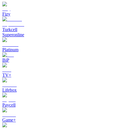
Fizy
Turkcell
Superonline
Platinum
BiP
TV+
Lifebox
Paycell
Game+