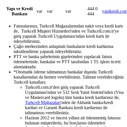
Yapı ve Kredi
​444 0
​var
​var
​var
yapikredi.com
Bankası​
444
Faturalarınızı, Turkcell Mağazalarından nakit veya kredi kartı
ile,
Turkcell Müşteri Hizmetleri'nden ve Turkcell.com.tr'ye
giriş yaparak Turkcell Uygulaması'ndan kredi kartı ile
ödeyebilirsiniz.
Çağrı merkezinden anlaşmalı bankaların kredi kartlarına
taksitlendirme yaparak ödeyebilirsiniz.​
PTT ve banka şubelerinin gişelerinden yapılacak fatura
ödemelerinde, bankalar ve PTT tarafından 1 TL işlem ücreti
alınmaktadır.
*Otomatik ödeme talimatınızı bankalar dışında Turkcell
kanallarından da hemen verebilirsiniz. Talimat verebileceğiniz
Turkcell kanalları;
Turkcell.com.tr'den giriş yaparak Turkcell
Uygulaması'ndan ve 532 Seslı Yanıt Sistemi'nden (Visa
ve Mastercard logolu) tüm banka kredi kartlarınız ile,
Turkcell Mağazaları
'nden de Akbank banka/kredi
kartları ve Garanti Bankası kredi kartlarınız ile
talimatınızı verebilirsiniz.
Haziran 2012 ve öncesi yıllara ait ödenmemiş faturası
bulunan müşterilerin, bu borçlarını ödemeleri