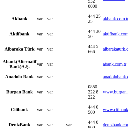
532
0000​
444 25
​Akbank
var​
var​
akbank.com.t
25​
​444 30
Aktifbank
​var
​var
aktifbank.com
50
​444 5
​Albaraka Türk
var
var​
albarakaturk.
666
​Abank(Alternatif
var​
var​
abank.com.tr
Bank)A.Ş.
Anadolu Bank​
​var
​var
anadolubank.
0850
Burgan Bank​
var​
var​
222 8
www.burgan.co
222 ​
​444 0
​Citibank
​var
var​
www.citibank
500
​444 0
​DenizBank
​var
var​
​var
denizbank.c
800