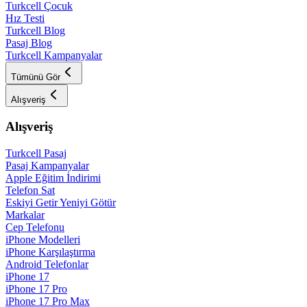
Turkcell Çocuk
Hız Testi
Turkcell Blog
Pasaj Blog
Turkcell Kampanyalar
Tümünü Gör
Alışveriş
Alışveriş
Turkcell Pasaj
Pasaj Kampanyalar
Apple Eğitim İndirimi
Telefon Sat
Eskiyi Getir Yeniyi Götür
Markalar
Cep Telefonu
iPhone Modelleri
iPhone Karşılaştırma
Android Telefonlar
iPhone 17
iPhone 17 Pro
iPhone 17 Pro Max