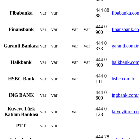
444 88
Fibabanka​
​var
​var
fibabanka.com
88​
​444 0
​Finansbank
​var
​var
var
​var
finansbank.co
900
​444 0
​Garanti Bankası
​var
​var
​var
​var
garanti.com.tr
333
​444 0
​Halkbank
​var
​var
​var
​var
halkbank.com
400
​444 0
​HSBC Bank
​var
​var
​var
hsbc.com.tr
111
​444 0
ING BANK​
​var
​var
ingbank.com.
600
Kuveyt Türk
​444 0
​var
​var
​var
kuveytturk.co
Katılım Bankası​
123
​PTT
​var
​var
​444 78