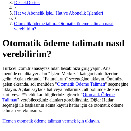
Destek
Destek
Hat ve Abonelik İşle...
Hat ve Abonelik İşlemleri
Otomatik ödeme talim...
Otomatik ödeme talimatı nasıl
verebilirim?
Otomatik ödeme talimatı nasıl
verebilirim?
​​​Turkcell.com.tr anasayfasından hesabınıza giriş yapın. Ana
menüde en altta yer alan "İşlem Merkezi" kategorisinin üzerine
gelin. Açılan ekranda "Faturalarım" seçeneğine tıklayın. Önünüze
gelen ekranda, sol menüden "
Otomatik Ödeme Talimatı​
" seçeneğine
tıklayın. Açılan sayfada hat veya hatlarınızı, alt bölümde de kredi
kartı veya **debit kart bilgilerinizi girerek "
Otomatik Ödeme
Talimatı
" verebileceğiniz alanları görebilirsiniz. Diğer Hatlar
seçeneği ile başkasının adına kayıtlı hatlar için de otomatik ödeme
talimatı verebilirsiniz.
Hemen otomatik ödeme talimatı vermek için tıklayın.​