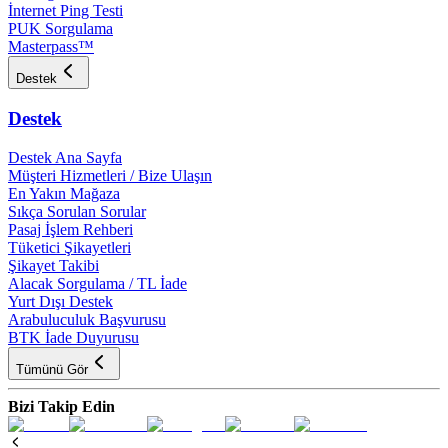
İnternet Ping Testi
PUK Sorgulama
Masterpass™
Destek
Destek
Destek Ana Sayfa
Müşteri Hizmetleri / Bize Ulaşın
En Yakın Mağaza
Sıkça Sorulan Sorular
Pasaj İşlem Rehberi
Tüketici Şikayetleri
Şikayet Takibi
Alacak Sorgulama / TL İade
Yurt Dışı Destek
Arabuluculuk Başvurusu
BTK İade Duyurusu
Tümünü Gör
Bizi Takip Edin