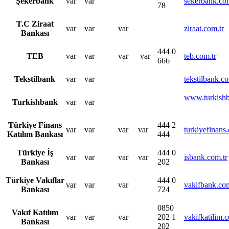
​Şekerbank
​var
​var
sekerbank.com
78
T.C Ziraat
​var
​var
​var
ziraat.com.tr
Bankası​
​444 0
​TEB
​var
​var
​var
​ var
teb.com.tr
666
​Tekstilbank
​var
​var
tekstilbank.co
www.turkishb
Turkishbank​
​var
​var
Türkiye Finans
​444 2
​var
​var
​var
​var
turkiyefinans
Katılım Bankası​
444
​Türkiye İş
​444 0
​var
​var
​var
​var
isbank.com.tr
Bankası
202
​Türkiye Vakıflar​
​444 0
​var
​var
​var
vakifbank.com
Bankası
724
​0850
​Vakıf Katılım
​var
​var
​var
202 1
​vakifkatilim.c
Bankası
202