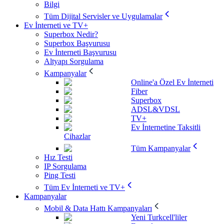
Bilgi
Tüm Dijital Servisler ve Uygulamalar
Ev İnterneti ve TV+
Superbox Nedir?
Superbox Başvurusu
Ev İnterneti Başvurusu
Altyapı Sorgulama
Kampanyalar
Online'a Özel Ev İnterneti
Fiber
Superbox
ADSL&VDSL
TV+
Ev İnternetine Taksitli
Cihazlar
Tüm Kampanyalar
Hız Testi
IP Sorgulama
Ping Testi
Tüm Ev İnterneti ve TV+
Kampanyalar
Mobil & Data Hattı Kampanyaları
Yeni Turkcell'liler