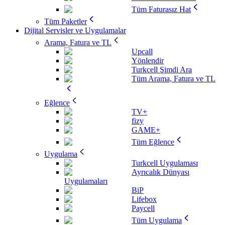
Tüm Faturasız Hat
Tüm Paketler
Dijital Servisler ve Uygulamalar
Arama, Fatura ve TL
Upcall
Yönlendir
Turkcell Şimdi Ara
Tüm Arama, Fatura ve TL
Eğlence
TV+
fizy
GAME+
Tüm Eğlence
Uygulama
Turkcell Uygulaması
Ayrıcalık Dünyası
Uygulamaları
BiP
Lifebox
Paycell
Tüm Uygulama