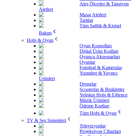
Ateş Ölçerler & Tansiyon
Aletleri
Masaj Aletleri
Tartılar
Tüm Sağlık & Kişisel
Bakım
Hobi & Oyun
Oyun Konsolları
Dijital Ürün Kodları
Oyuncu Aksesuarları
Oyunlar
Fotoğraf & Kameralar
Youtuber & Yayıncı
Ürünleri
Dronelar
Scooterlar & Bisikletler
Yetişkin Hobi & Eğlence
Müzik Ürünleri
Ödeme Kartları
Tüm Hobi & Oyun
TV & Ses Sistemleri
Televizyonlar
Projeksiyon Cihazları