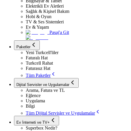
Bilgisayar & Tablet
Elektrikli Ev Aletleri
Sağlık & Kişisel Bakım
Hobi & Oyun
TV & Ses Sistemleri
Ev & Yaşam
Pasaj'a Git
Paketler
Yeni Turkcell'liler
Faturalı Hat
Turkcell Rahat
Faturasız Hat
Tüm Paketler
Dijital Servisler ve Uygulamalar
Arama, Fatura ve TL
Eğlence
Uygulama
Bilgi
Tüm Dijital Servisler ve Uygulamalar
Ev İnterneti ve TV+
Superbox Nedir?