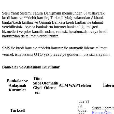
Sesli Yanıt Sistemi Fatura Danışmanı menüsünden 5'i tuşlayarak
kredi kartı ve **debit kart ile, Turkcell Mağazalarından Akbank
banka/kredi kartları ve Garanti Bankası kredi kartları ile talimat
verebilirsiniz.​ Ayrıca bankaların internet bankacılığı, müşteri
hizmetleri ve şube kanallarından, vadesiz hesabınızdan veya kredi
kartınızdan da talimat verebilirsiniz.​
SMS ile kredi kartı ve **debit kartınız ile otomatik ödeme talimatı
vermek istıyorsanız OTO yazıp 2222'ye gönderin, biz sizi arayalım.
Bankalar ve Anlaşmalı Kurumlar
​Tüm
​Bankalar ve
Şube
Otomatik
Anlaşmalı
ATM​
WAP​
Telefon​
İnterne
Gişel​
Ödeme​
Kurumlar
eri
532 ya
da
​turkcell.com.t
Turkcell
0532
He​men Öde​