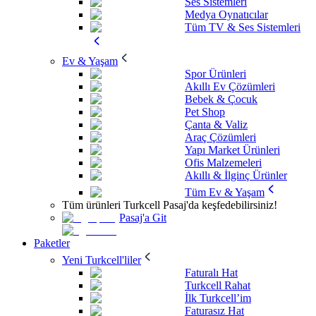
Ses Sistemleri
Medya Oynatıcılar
Tüm TV & Ses Sistemleri
Ev & Yaşam
Spor Ürünleri
Akıllı Ev Çözümleri
Bebek & Çocuk
Pet Shop
Çanta & Valiz
Araç Çözümleri
Yapı Market Ürünleri
Ofis Malzemeleri
Akıllı & İlginç Ürünler
Tüm Ev & Yaşam
Tüm ürünleri Turkcell Pasaj'da keşfedebilirsiniz!
Pasaj'a Git
Paketler
Yeni Turkcell'liler
Faturalı Hat
Turkcell Rahat
İlk Turkcell’im
Faturasız Hat