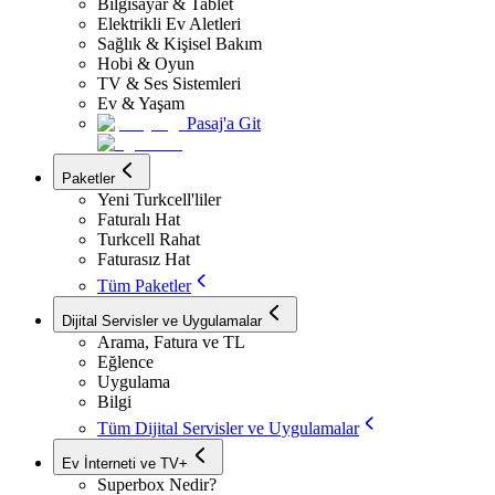
Bilgisayar & Tablet
Elektrikli Ev Aletleri
Sağlık & Kişisel Bakım
Hobi & Oyun
TV & Ses Sistemleri
Ev & Yaşam
Pasaj'a Git
Paketler
Yeni Turkcell'liler
Faturalı Hat
Turkcell Rahat
Faturasız Hat
Tüm Paketler
Dijital Servisler ve Uygulamalar
Arama, Fatura ve TL
Eğlence
Uygulama
Bilgi
Tüm Dijital Servisler ve Uygulamalar
Ev İnterneti ve TV+
Superbox Nedir?