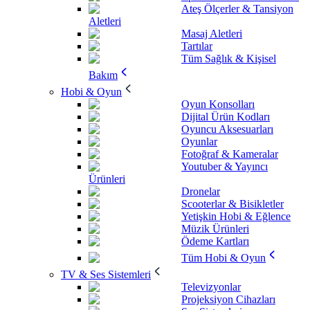
Ateş Ölçerler & Tansiyon
Aletleri
Masaj Aletleri
Tartılar
Tüm Sağlık & Kişisel
Bakım
Hobi & Oyun
Oyun Konsolları
Dijital Ürün Kodları
Oyuncu Aksesuarları
Oyunlar
Fotoğraf & Kameralar
Youtuber & Yayıncı
Ürünleri
Dronelar
Scooterlar & Bisikletler
Yetişkin Hobi & Eğlence
Müzik Ürünleri
Ödeme Kartları
Tüm Hobi & Oyun
TV & Ses Sistemleri
Televizyonlar
Projeksiyon Cihazları