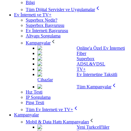
Bilgi
Tüm Dijital Servisler ve Uygulamalar
Ev İnterneti ve TV+
Superbox Nedir?
Superbox Başvurusu
Ev İnterneti Başvurusu
Altyapı Sorgulama
Kampanyalar
Online'a Özel Ev İnterneti
Fiber
Superbox
ADSL&VDSL
TV+
Ev İnternetine Taksitli
Cihazlar
Tüm Kampanyalar
Hız Testi
IP Sorgulama
Ping Testi
Tüm Ev İnterneti ve TV+
Kampanyalar
Mobil & Data Hattı Kampanyaları
Yeni Turkcell'liler