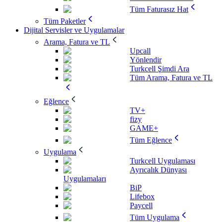
Tüm Faturasız Hat
Tüm Paketler
Dijital Servisler ve Uygulamalar
Arama, Fatura ve TL
Upcall
Yönlendir
Turkcell Şimdi Ara
Tüm Arama, Fatura ve TL
Eğlence
TV+
fizy
GAME+
Tüm Eğlence
Uygulama
Turkcell Uygulaması
Ayrıcalık Dünyası
Uygulamaları
BiP
Lifebox
Paycell
Tüm Uygulama