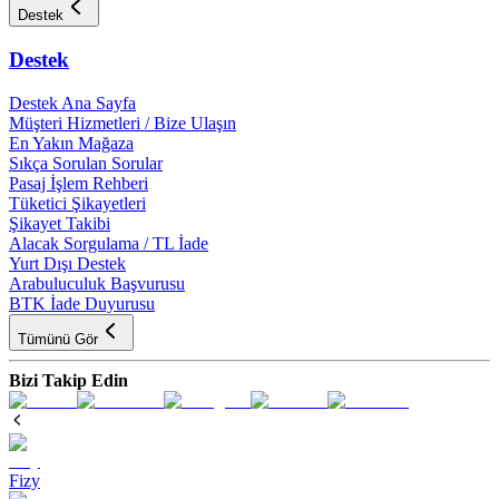
Destek
Destek
Destek Ana Sayfa
Müşteri Hizmetleri / Bize Ulaşın
En Yakın Mağaza
Sıkça Sorulan Sorular
Pasaj İşlem Rehberi
Tüketici Şikayetleri
Şikayet Takibi
Alacak Sorgulama / TL İade
Yurt Dışı Destek
Arabuluculuk Başvurusu
BTK İade Duyurusu
Tümünü Gör
Bizi Takip Edin
Fizy