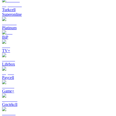
Turkcell
Superonline
Platinum
BiP
TV+
Lifebox
Paycell
Game+
Gnctrkcll