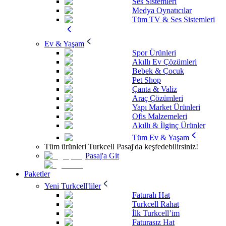
Ses Sistemleri
Medya Oynatıcılar
Tüm TV & Ses Sistemleri
Ev & Yaşam
Spor Ürünleri
Akıllı Ev Çözümleri
Bebek & Çocuk
Pet Shop
Çanta & Valiz
Araç Çözümleri
Yapı Market Ürünleri
Ofis Malzemeleri
Akıllı & İlginç Ürünler
Tüm Ev & Yaşam
Tüm ürünleri Turkcell Pasaj'da keşfedebilirsiniz!
Pasaj'a Git
Paketler
Yeni Turkcell'liler
Faturalı Hat
Turkcell Rahat
İlk Turkcell’im
Faturasız Hat