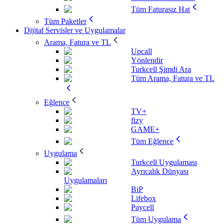
Tüm Faturasız Hat
Tüm Paketler
Dijital Servisler ve Uygulamalar
Arama, Fatura ve TL
Upcall
Yönlendir
Turkcell Şimdi Ara
Tüm Arama, Fatura ve TL
Eğlence
TV+
fizy
GAME+
Tüm Eğlence
Uygulama
Turkcell Uygulaması
Ayrıcalık Dünyası
Uygulamaları
BiP
Lifebox
Paycell
Tüm Uygulama