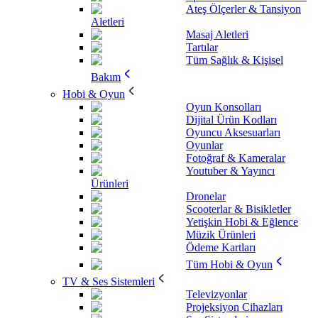
Ateş Ölçerler & Tansiyon
Aletleri
Masaj Aletleri
Tartılar
Tüm Sağlık & Kişisel
Bakım
Hobi & Oyun
Oyun Konsolları
Dijital Ürün Kodları
Oyuncu Aksesuarları
Oyunlar
Fotoğraf & Kameralar
Youtuber & Yayıncı
Ürünleri
Dronelar
Scooterlar & Bisikletler
Yetişkin Hobi & Eğlence
Müzik Ürünleri
Ödeme Kartları
Tüm Hobi & Oyun
TV & Ses Sistemleri
Televizyonlar
Projeksiyon Cihazları