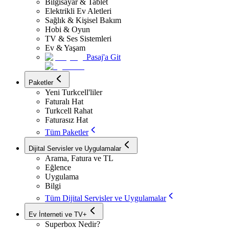
Bilgisayar & Tablet
Elektrikli Ev Aletleri
Sağlık & Kişisel Bakım
Hobi & Oyun
TV & Ses Sistemleri
Ev & Yaşam
Pasaj'a Git
Paketler
Yeni Turkcell'liler
Faturalı Hat
Turkcell Rahat
Faturasız Hat
Tüm Paketler
Dijital Servisler ve Uygulamalar
Arama, Fatura ve TL
Eğlence
Uygulama
Bilgi
Tüm Dijital Servisler ve Uygulamalar
Ev İnterneti ve TV+
Superbox Nedir?