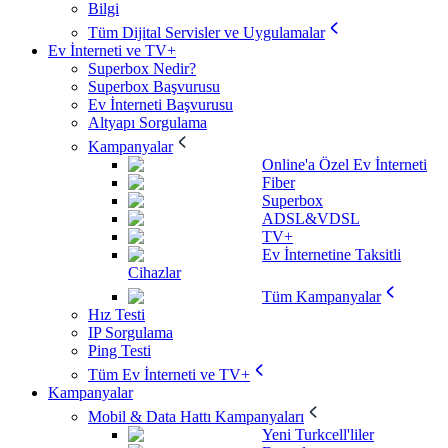
Bilgi
Tüm Dijital Servisler ve Uygulamalar
Ev İnterneti ve TV+
Superbox Nedir?
Superbox Başvurusu
Ev İnterneti Başvurusu
Altyapı Sorgulama
Kampanyalar
Online'a Özel Ev İnterneti
Fiber
Superbox
ADSL&VDSL
TV+
Ev İnternetine Taksitli
Cihazlar
Tüm Kampanyalar
Hız Testi
IP Sorgulama
Ping Testi
Tüm Ev İnterneti ve TV+
Kampanyalar
Mobil & Data Hattı Kampanyaları
Yeni Turkcell'liler