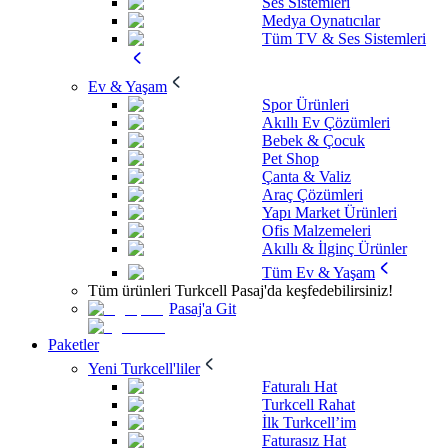
Ses Sistemleri
Medya Oynatıcılar
Tüm TV & Ses Sistemleri
Ev & Yaşam
Spor Ürünleri
Akıllı Ev Çözümleri
Bebek & Çocuk
Pet Shop
Çanta & Valiz
Araç Çözümleri
Yapı Market Ürünleri
Ofis Malzemeleri
Akıllı & İlginç Ürünler
Tüm Ev & Yaşam
Tüm ürünleri Turkcell Pasaj'da keşfedebilirsiniz!
Pasaj'a Git
Paketler
Yeni Turkcell'liler
Faturalı Hat
Turkcell Rahat
İlk Turkcell’im
Faturasız Hat