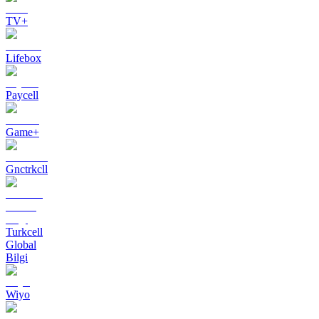
TV+
Lifebox
Paycell
Game+
Gnctrkcll
Turkcell
Global
Bilgi
Wiyo