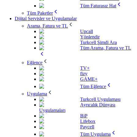
Tüm Faturasız Hat
Tüm Paketler
Dijital Servisler ve Uygulamalar
Arama, Fatura ve TL
Upcall
Yönlendir
Turkcell Şimdi Ara
Tüm Arama, Fatura ve TL
Eğlence
TV+
fizy
GAME+
Tüm Eğlence
Uygulama
Turkcell Uygulaması
Ayrıcalık Dünyası
Uygulamaları
BiP
Lifebox
Paycell
Tüm Uygulama