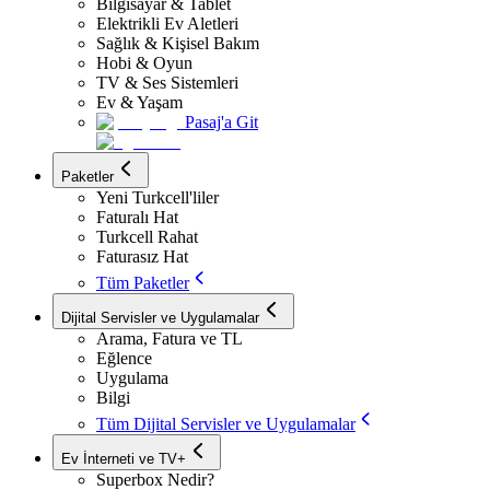
Bilgisayar & Tablet
Elektrikli Ev Aletleri
Sağlık & Kişisel Bakım
Hobi & Oyun
TV & Ses Sistemleri
Ev & Yaşam
Pasaj'a Git
Paketler
Yeni Turkcell'liler
Faturalı Hat
Turkcell Rahat
Faturasız Hat
Tüm Paketler
Dijital Servisler ve Uygulamalar
Arama, Fatura ve TL
Eğlence
Uygulama
Bilgi
Tüm Dijital Servisler ve Uygulamalar
Ev İnterneti ve TV+
Superbox Nedir?