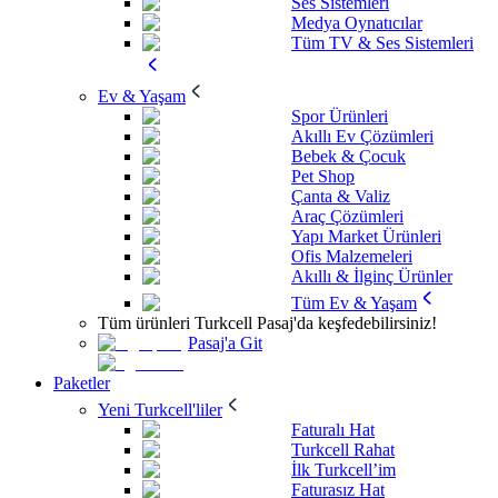
Ses Sistemleri
Medya Oynatıcılar
Tüm TV & Ses Sistemleri
Ev & Yaşam
Spor Ürünleri
Akıllı Ev Çözümleri
Bebek & Çocuk
Pet Shop
Çanta & Valiz
Araç Çözümleri
Yapı Market Ürünleri
Ofis Malzemeleri
Akıllı & İlginç Ürünler
Tüm Ev & Yaşam
Tüm ürünleri Turkcell Pasaj'da keşfedebilirsiniz!
Pasaj'a Git
Paketler
Yeni Turkcell'liler
Faturalı Hat
Turkcell Rahat
İlk Turkcell’im
Faturasız Hat