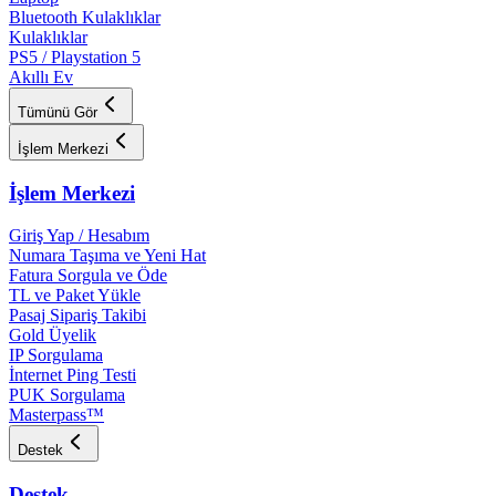
Bluetooth Kulaklıklar
Kulaklıklar
PS5 / Playstation 5
Akıllı Ev
Tümünü Gör
İşlem Merkezi
İşlem Merkezi
Giriş Yap / Hesabım
Numara Taşıma ve Yeni Hat
Fatura Sorgula ve Öde
TL ve Paket Yükle
Pasaj Sipariş Takibi
Gold Üyelik
IP Sorgulama
İnternet Ping Testi
PUK Sorgulama
Masterpass™
Destek
Destek