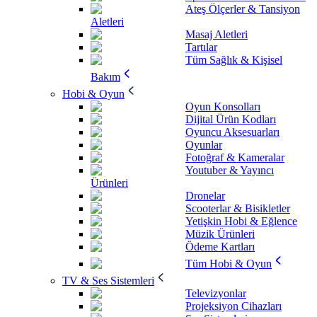
Ateş Ölçerler & Tansiyon
Aletleri
Masaj Aletleri
Tartılar
Tüm Sağlık & Kişisel
Bakım
Hobi & Oyun
Oyun Konsolları
Dijital Ürün Kodları
Oyuncu Aksesuarları
Oyunlar
Fotoğraf & Kameralar
Youtuber & Yayıncı
Ürünleri
Dronelar
Scooterlar & Bisikletler
Yetişkin Hobi & Eğlence
Müzik Ürünleri
Ödeme Kartları
Tüm Hobi & Oyun
TV & Ses Sistemleri
Televizyonlar
Projeksiyon Cihazları