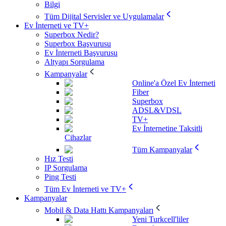
Bilgi
Tüm Dijital Servisler ve Uygulamalar
Ev İnterneti ve TV+
Superbox Nedir?
Superbox Başvurusu
Ev İnterneti Başvurusu
Altyapı Sorgulama
Kampanyalar
Online'a Özel Ev İnterneti
Fiber
Superbox
ADSL&VDSL
TV+
Ev İnternetine Taksitli
Cihazlar
Tüm Kampanyalar
Hız Testi
IP Sorgulama
Ping Testi
Tüm Ev İnterneti ve TV+
Kampanyalar
Mobil & Data Hattı Kampanyaları
Yeni Turkcell'liler