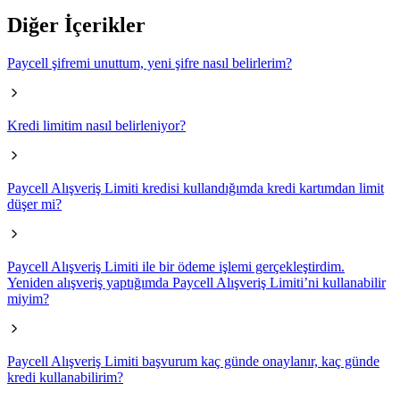
Diğer İçerikler
Paycell şifremi unuttum, yeni şifre nasıl belirlerim?
Kredi limitim nasıl belirleniyor?
Paycell Alışveriş Limiti kredisi kullandığımda kredi kartımdan limit
düşer mi?
Paycell Alışveriş Limiti ile bir ödeme işlemi gerçekleştirdim.
Yeniden alışveriş yaptığımda Paycell Alışveriş Limiti’ni kullanabilir
miyim?
Paycell Alışveriş Limiti başvurum kaç günde onaylanır, kaç günde
kredi kullanabilirim?