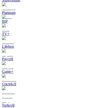
Superonline
Platinum
BiP
TV+
Lifebox
Paycell
Game+
Gnctrkcll
Turkcell