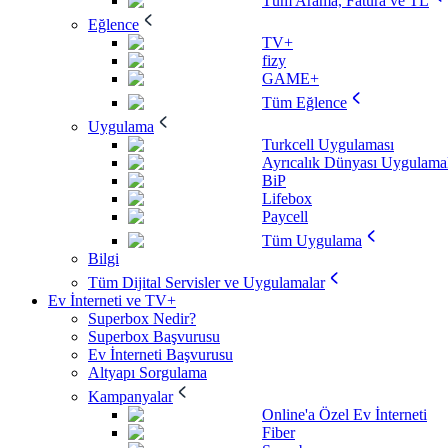
Tüm Arama, Fatura ve TL
Eğlence
TV+
fizy
GAME+
Tüm Eğlence
Uygulama
Turkcell Uygulaması
Ayrıcalık Dünyası Uygulamal
BiP
Lifebox
Paycell
Tüm Uygulama
Bilgi
Tüm Dijital Servisler ve Uygulamalar
Ev İnterneti ve TV+
Superbox Nedir?
Superbox Başvurusu
Ev İnterneti Başvurusu
Altyapı Sorgulama
Kampanyalar
Online'a Özel Ev İnterneti
Fiber