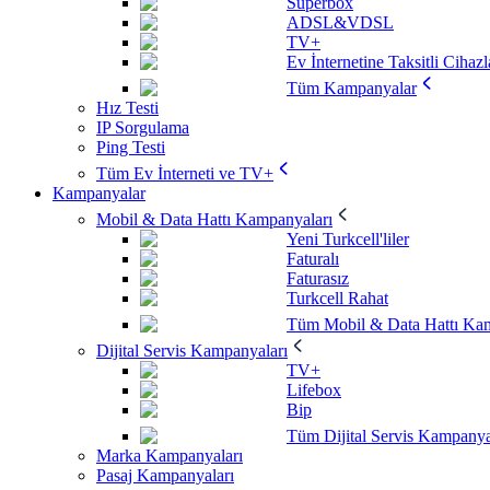
Superbox
ADSL&VDSL
TV+
Ev İnternetine Taksitli Cihazl
Tüm Kampanyalar
Hız Testi
IP Sorgulama
Ping Testi
Tüm Ev İnterneti ve TV+
Kampanyalar
Mobil & Data Hattı Kampanyaları
Yeni Turkcell'liler
Faturalı
Faturasız
Turkcell Rahat
Tüm Mobil & Data Hattı Kam
Dijital Servis Kampanyaları
TV+
Lifebox
Bip
Tüm Dijital Servis Kampanya
Marka Kampanyaları
Pasaj Kampanyaları