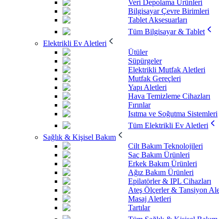
Veri Depolama Ürünleri
Bilgisayar Çevre Birimleri
Tablet Aksesuarları
Tüm Bilgisayar & Tablet
Elektrikli Ev Aletleri
Ütüler
Süpürgeler
Elektrikli Mutfak Aletleri
Mutfak Gereçleri
Yapı Aletleri
Hava Temizleme Cihazları
Fırınlar
Isıtma ve Soğutma Sistemleri
Tüm Elektrikli Ev Aletleri
Sağlık & Kişisel Bakım
Cilt Bakım Teknolojileri
Saç Bakım Ürünleri
Erkek Bakım Ürünleri
Ağız Bakım Ürünleri
Epilatörler & IPL Cihazları
Ateş Ölçerler & Tansiyon Ale
Masaj Aletleri
Tartılar