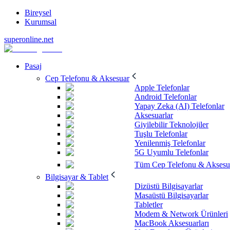
Bireysel
Kurumsal
superonline.net
Pasaj
Cep Telefonu & Aksesuar
Apple Telefonlar
Android Telefonlar
Yapay Zeka (AI) Telefonlar
Aksesuarlar
Giyilebilir Teknolojiler
Tuşlu Telefonlar
Yenilenmiş Telefonlar
5G Uyumlu Telefonlar
Tüm Cep Telefonu & Aksesu
Bilgisayar & Tablet
Dizüstü Bilgisayarlar
Masaüstü Bilgisayarlar
Tabletler
Modem & Network Ürünleri
MacBook Aksesuarları