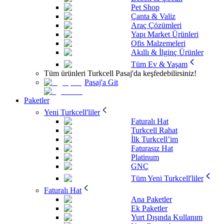
Pet Shop
Çanta & Valiz
Araç Çözümleri
Yapı Market Ürünleri
Ofis Malzemeleri
Akıllı & İlginç Ürünler
Tüm Ev & Yaşam
Tüm ürünleri Turkcell Pasaj'da keşfedebilirsiniz!
Pasaj'a Git
Paketler
Yeni Turkcell'liler
Faturalı Hat
Turkcell Rahat
İlk Turkcell’im
Faturasız Hat
Platinum
GNÇ
Tüm Yeni Turkcell'liler
Faturalı Hat
Ana Paketler
Ek Paketler
Yurt Dışında Kullanım