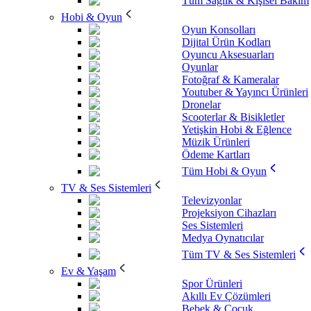
Tüm Sağlık & Kişisel Bakım
Hobi & Oyun
Oyun Konsolları
Dijital Ürün Kodları
Oyuncu Aksesuarları
Oyunlar
Fotoğraf & Kameralar
Youtuber & Yayıncı Ürünleri
Dronelar
Scooterlar & Bisikletler
Yetişkin Hobi & Eğlence
Müzik Ürünleri
Ödeme Kartları
Tüm Hobi & Oyun
TV & Ses Sistemleri
Televizyonlar
Projeksiyon Cihazları
Ses Sistemleri
Medya Oynatıcılar
Tüm TV & Ses Sistemleri
Ev & Yaşam
Spor Ürünleri
Akıllı Ev Çözümleri
Bebek & Çocuk