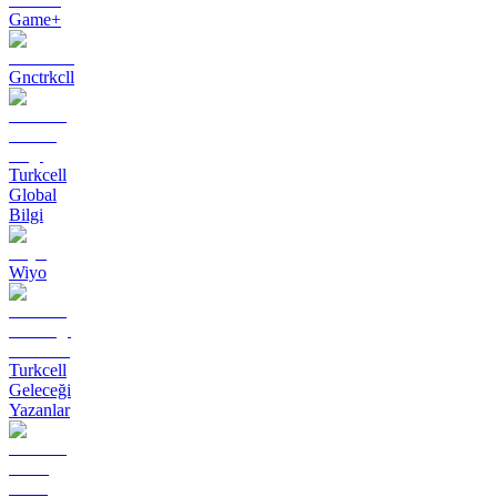
Game+
Gnctrkcll
Turkcell
Global
Bilgi
Wiyo
Turkcell
Geleceği
Yazanlar