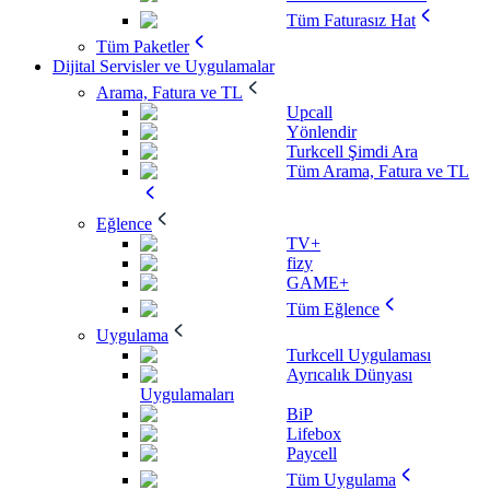
Tüm Faturasız Hat
Tüm Paketler
Dijital Servisler ve Uygulamalar
Arama, Fatura ve TL
Upcall
Yönlendir
Turkcell Şimdi Ara
Tüm Arama, Fatura ve TL
Eğlence
TV+
fizy
GAME+
Tüm Eğlence
Uygulama
Turkcell Uygulaması
Ayrıcalık Dünyası
Uygulamaları
BiP
Lifebox
Paycell
Tüm Uygulama