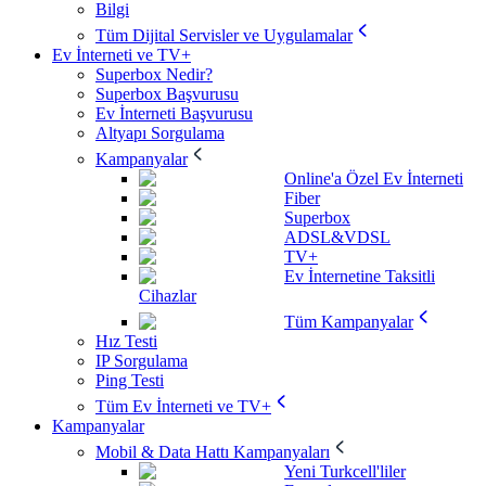
Bilgi
Tüm Dijital Servisler ve Uygulamalar
Ev İnterneti ve TV+
Superbox Nedir?
Superbox Başvurusu
Ev İnterneti Başvurusu
Altyapı Sorgulama
Kampanyalar
Online'a Özel Ev İnterneti
Fiber
Superbox
ADSL&VDSL
TV+
Ev İnternetine Taksitli
Cihazlar
Tüm Kampanyalar
Hız Testi
IP Sorgulama
Ping Testi
Tüm Ev İnterneti ve TV+
Kampanyalar
Mobil & Data Hattı Kampanyaları
Yeni Turkcell'liler