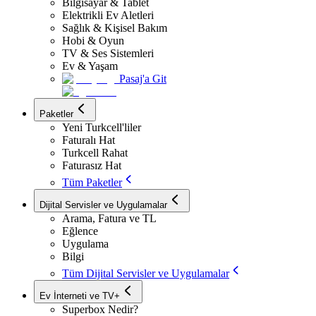
Bilgisayar & Tablet
Elektrikli Ev Aletleri
Sağlık & Kişisel Bakım
Hobi & Oyun
TV & Ses Sistemleri
Ev & Yaşam
Pasaj'a Git
Paketler
Yeni Turkcell'liler
Faturalı Hat
Turkcell Rahat
Faturasız Hat
Tüm Paketler
Dijital Servisler ve Uygulamalar
Arama, Fatura ve TL
Eğlence
Uygulama
Bilgi
Tüm Dijital Servisler ve Uygulamalar
Ev İnterneti ve TV+
Superbox Nedir?