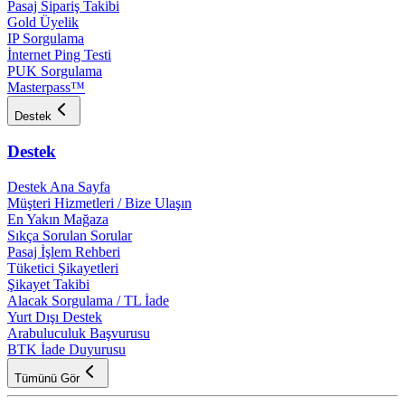
Pasaj Sipariş Takibi
Gold Üyelik
IP Sorgulama
İnternet Ping Testi
PUK Sorgulama
Masterpass™
Destek
Destek
Destek Ana Sayfa
Müşteri Hizmetleri / Bize Ulaşın
En Yakın Mağaza
Sıkça Sorulan Sorular
Pasaj İşlem Rehberi
Tüketici Şikayetleri
Şikayet Takibi
Alacak Sorgulama / TL İade
Yurt Dışı Destek
Arabuluculuk Başvurusu
BTK İade Duyurusu
Tümünü Gör