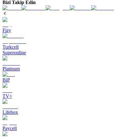
Bizi Takip Edin
Fizy
Turkcell
Superonline
Platinum
BiP
TV+
Lifebox
Paycell