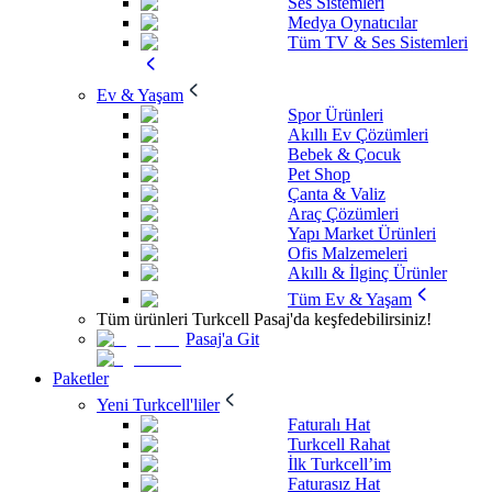
Ses Sistemleri
Medya Oynatıcılar
Tüm TV & Ses Sistemleri
Ev & Yaşam
Spor Ürünleri
Akıllı Ev Çözümleri
Bebek & Çocuk
Pet Shop
Çanta & Valiz
Araç Çözümleri
Yapı Market Ürünleri
Ofis Malzemeleri
Akıllı & İlginç Ürünler
Tüm Ev & Yaşam
Tüm ürünleri Turkcell Pasaj'da keşfedebilirsiniz!
Pasaj'a Git
Paketler
Yeni Turkcell'liler
Faturalı Hat
Turkcell Rahat
İlk Turkcell’im
Faturasız Hat