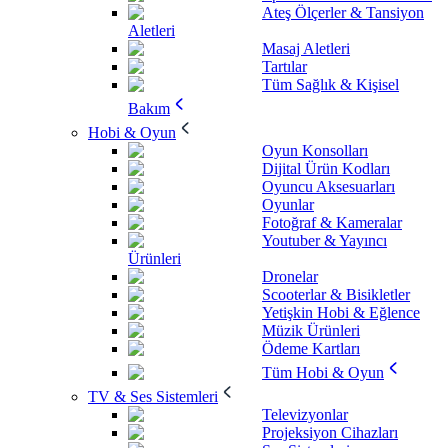
Ateş Ölçerler & Tansiyon
Aletleri
Masaj Aletleri
Tartılar
Tüm Sağlık & Kişisel
Bakım
Hobi & Oyun
Oyun Konsolları
Dijital Ürün Kodları
Oyuncu Aksesuarları
Oyunlar
Fotoğraf & Kameralar
Youtuber & Yayıncı
Ürünleri
Dronelar
Scooterlar & Bisikletler
Yetişkin Hobi & Eğlence
Müzik Ürünleri
Ödeme Kartları
Tüm Hobi & Oyun
TV & Ses Sistemleri
Televizyonlar
Projeksiyon Cihazları