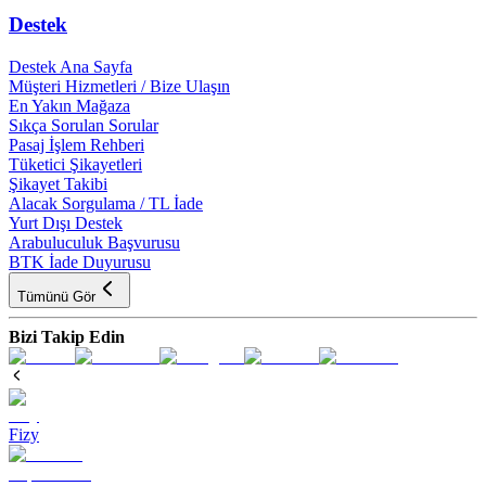
Destek
Destek Ana Sayfa
Müşteri Hizmetleri / Bize Ulaşın
En Yakın Mağaza
Sıkça Sorulan Sorular
Pasaj İşlem Rehberi
Tüketici Şikayetleri
Şikayet Takibi
Alacak Sorgulama / TL İade
Yurt Dışı Destek
Arabuluculuk Başvurusu
BTK İade Duyurusu
Tümünü Gör
Bizi Takip Edin
Fizy