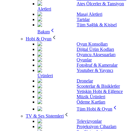
Ateş Ölçerler & Tansiyon
Aletleri
Masaj Aletleri
Tartılar
Tüm Sağlık & Kişisel
Bakım
Hobi & Oyun
Oyun Konsolları
Dijital Ürün Kodları
Oyuncu Aksesuarları
Oyunlar
Fotoğraf & Kameralar
Youtuber & Yayıncı
Ürünleri
Dronelar
Scooterlar & Bisikletler
Yetişkin Hobi & Eğlence
Müzik Ürünleri
Ödeme Kartları
Tüm Hobi & Oyun
TV & Ses Sistemleri
Televizyonlar
Projeksiyon Cihazları