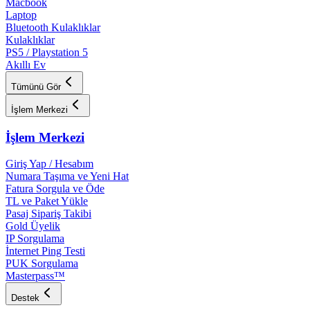
Macbook
Laptop
Bluetooth Kulaklıklar
Kulaklıklar
PS5 / Playstation 5
Akıllı Ev
Tümünü Gör
İşlem Merkezi
İşlem Merkezi
Giriş Yap / Hesabım
Numara Taşıma ve Yeni Hat
Fatura Sorgula ve Öde
TL ve Paket Yükle
Pasaj Sipariş Takibi
Gold Üyelik
IP Sorgulama
İnternet Ping Testi
PUK Sorgulama
Masterpass™
Destek