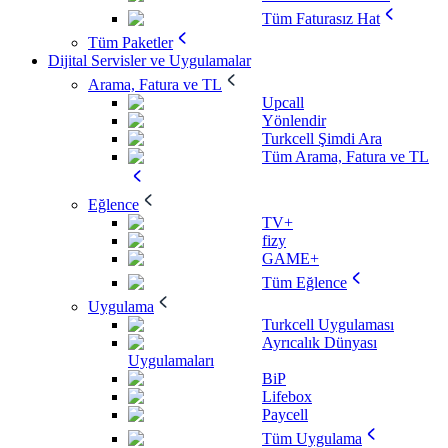
Tüm Faturasız Hat
Tüm Paketler
Dijital Servisler ve Uygulamalar
Arama, Fatura ve TL
Upcall
Yönlendir
Turkcell Şimdi Ara
Tüm Arama, Fatura ve TL
Eğlence
TV+
fizy
GAME+
Tüm Eğlence
Uygulama
Turkcell Uygulaması
Ayrıcalık Dünyası
Uygulamaları
BiP
Lifebox
Paycell
Tüm Uygulama