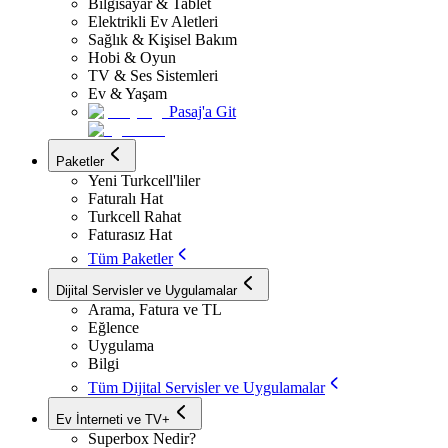
Bilgisayar & Tablet
Elektrikli Ev Aletleri
Sağlık & Kişisel Bakım
Hobi & Oyun
TV & Ses Sistemleri
Ev & Yaşam
Pasaj'a Git
Paketler
Yeni Turkcell'liler
Faturalı Hat
Turkcell Rahat
Faturasız Hat
Tüm Paketler
Dijital Servisler ve Uygulamalar
Arama, Fatura ve TL
Eğlence
Uygulama
Bilgi
Tüm Dijital Servisler ve Uygulamalar
Ev İnterneti ve TV+
Superbox Nedir?