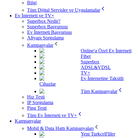
Bilgi
Tüm Dijital Servisler ve Uygulamalar
Ev İnterneti ve TV+
Superbox Nedir?
Superbox Başvurusu
Ev İnterneti Başvurusu
Altyapı Sorgulama
Kampanyalar
Online'a Özel Ev İnterneti
Fiber
Superbox
ADSL&VDSL
TV+
Ev İnternetine Taksitli
Cihazlar
Tüm Kampanyalar
Hız Testi
IP Sorgulama
Ping Testi
Tüm Ev İnterneti ve TV+
Kampanyalar
Mobil & Data Hattı Kampanyaları
Yeni Turkcell'liler