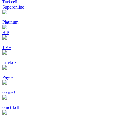
Turkcell
Superonline
Platinum
BiP
TV+
Lifebox
Paycell
Game+
Gnctrkcll