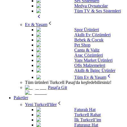
Ses Sistemleri
Medya Oynatıcılar
Tüm TV & Ses Sistemleri
Ev & Yaşam
Spor Ürünleri
Akıllı Ev Çözümleri
Bebek & Çocuk
Pet Shop
Çanta & Valiz
Araç Çözümleri
Yapı Market Ürünleri
Ofis Malzemeleri
Akıllı & İlginç Ürünler
Tüm Ev & Yaşam
Tüm ürünleri Turkcell Pasaj'da keşfedebilirsiniz!
Pasaj'a Git
Paketler
Yeni Turkcell'liler
Faturalı Hat
Turkcell Rahat
İlk Turkcell’im
Faturasız Hat