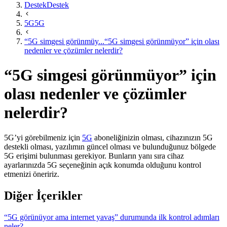
Destek
Destek
5G
5G
“5G simgesi görünmüy...
“5G simgesi görünmüyor” için olası
nedenler ve çözümler nelerdir?
“5G simgesi görünmüyor” için
olası nedenler ve çözümler
nelerdir?
5G’yi görebilmeniz için
5G​
aboneliğinizin olması, cihazınızın 5G
destekli olması, yazılımın güncel olması ve bulunduğunuz bölgede
5G erişimi bulunması gerekiyor. Bunların yanı sıra cihaz
ayarlarınızda 5G seçeneğinin açık konumda olduğunu kontrol
etmenizi öneririz.​
Diğer İçerikler
“5G görünüyor ama internet yavaş” durumunda ilk kontrol adımları
neler?