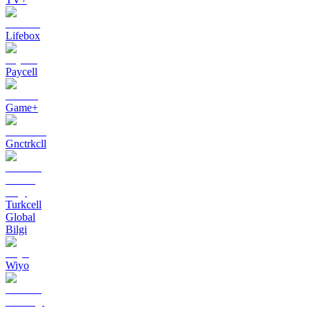
Lifebox
Paycell
Game+
Gnctrkcll
Turkcell
Global
Bilgi
Wiyo