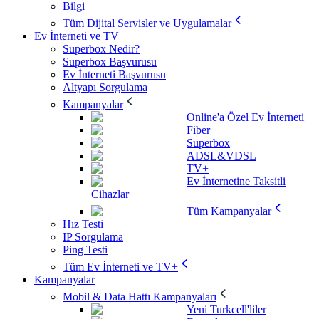
Bilgi
Tüm Dijital Servisler ve Uygulamalar
Ev İnterneti ve TV+
Superbox Nedir?
Superbox Başvurusu
Ev İnterneti Başvurusu
Altyapı Sorgulama
Kampanyalar
Online'a Özel Ev İnterneti
Fiber
Superbox
ADSL&VDSL
TV+
Ev İnternetine Taksitli
Cihazlar
Tüm Kampanyalar
Hız Testi
IP Sorgulama
Ping Testi
Tüm Ev İnterneti ve TV+
Kampanyalar
Mobil & Data Hattı Kampanyaları
Yeni Turkcell'liler