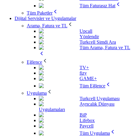
Tüm Faturasız Hat
Tüm Paketler
Dijital Servisler ve Uygulamalar
Arama, Fatura ve TL
Upcall
Yönlendir
Turkcell Şimdi Ara
Tüm Arama, Fatura ve TL
Eğlence
TV+
fizy
GAME+
Tüm Eğlence
Uygulama
Turkcell Uygulaması
Ayrıcalık Dünyası
Uygulamaları
BiP
Lifebox
Paycell
Tüm Uygulama