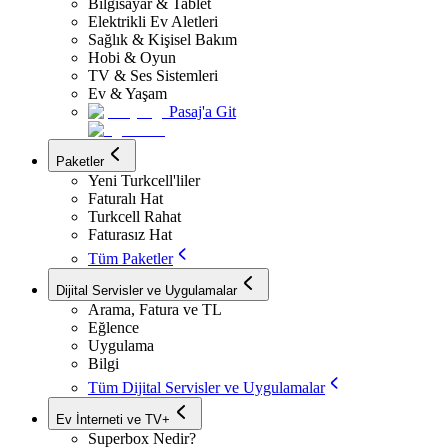
Bilgisayar & Tablet
Elektrikli Ev Aletleri
Sağlık & Kişisel Bakım
Hobi & Oyun
TV & Ses Sistemleri
Ev & Yaşam
Pasaj'a Git
Paketler
Yeni Turkcell'liler
Faturalı Hat
Turkcell Rahat
Faturasız Hat
Tüm Paketler
Dijital Servisler ve Uygulamalar
Arama, Fatura ve TL
Eğlence
Uygulama
Bilgi
Tüm Dijital Servisler ve Uygulamalar
Ev İnterneti ve TV+
Superbox Nedir?