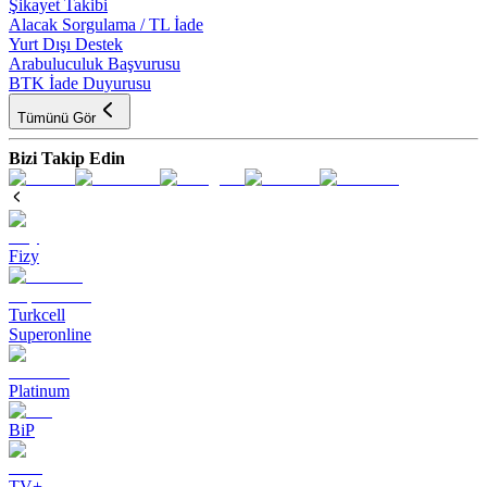
Şikayet Takibi
Alacak Sorgulama / TL İade
Yurt Dışı Destek
Arabuluculuk Başvurusu
BTK İade Duyurusu
Tümünü Gör
Bizi Takip Edin
Fizy
Turkcell
Superonline
Platinum
BiP
TV+