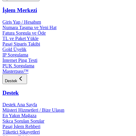
İşlem Merkezi
Giriş Yap / Hesabım
Numara Taşıma ve Yeni Hat
Fatura Sorgula ve Öde
TL ve Paket Yükle
Pasaj Sipariş Takibi
Gold Üyelik
IP Sorgulama
İnternet Ping Testi
PUK Sorgulama
Masterpass™
Destek
Destek
Destek Ana Sayfa
Müşteri Hizmetleri / Bize Ulaşın
En Yakın Mağaza
Sıkça Sorulan Sorular
Pasaj İşlem Rehberi
Tüketici Şikayetleri