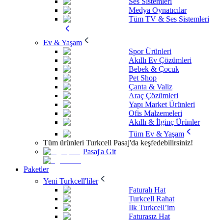
Ses Sistemleri
Medya Oynatıcılar
Tüm TV & Ses Sistemleri
Ev & Yaşam
Spor Ürünleri
Akıllı Ev Çözümleri
Bebek & Çocuk
Pet Shop
Çanta & Valiz
Araç Çözümleri
Yapı Market Ürünleri
Ofis Malzemeleri
Akıllı & İlginç Ürünler
Tüm Ev & Yaşam
Tüm ürünleri Turkcell Pasaj'da keşfedebilirsiniz!
Pasaj'a Git
Paketler
Yeni Turkcell'liler
Faturalı Hat
Turkcell Rahat
İlk Turkcell’im
Faturasız Hat