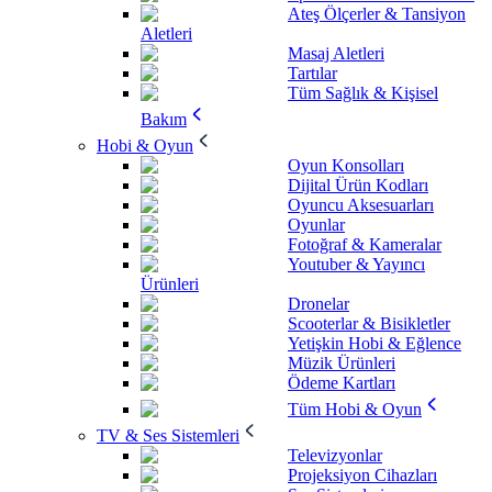
Ateş Ölçerler & Tansiyon
Aletleri
Masaj Aletleri
Tartılar
Tüm Sağlık & Kişisel
Bakım
Hobi & Oyun
Oyun Konsolları
Dijital Ürün Kodları
Oyuncu Aksesuarları
Oyunlar
Fotoğraf & Kameralar
Youtuber & Yayıncı
Ürünleri
Dronelar
Scooterlar & Bisikletler
Yetişkin Hobi & Eğlence
Müzik Ürünleri
Ödeme Kartları
Tüm Hobi & Oyun
TV & Ses Sistemleri
Televizyonlar
Projeksiyon Cihazları