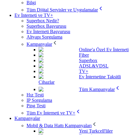
Bilgi
Tüm Dijital Servisler ve Uygulamalar
Ev İnterneti ve TV+
Superbox Nedir?
Superbox Başvurusu
Ev İnterneti Başvurusu
Altyapı Sorgulama
Kampanyalar
Online'a Özel Ev İnterneti
Fiber
Superbox
ADSL&VDSL
TV+
Ev İnternetine Taksitli
Cihazlar
Tüm Kampanyalar
Hız Testi
IP Sorgulama
Ping Testi
Tüm Ev İnterneti ve TV+
Kampanyalar
Mobil & Data Hattı Kampanyaları
Yeni Turkcell'liler