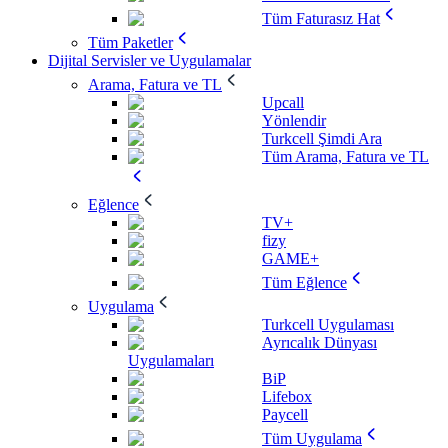
Tüm Faturasız Hat
Tüm Paketler
Dijital Servisler ve Uygulamalar
Arama, Fatura ve TL
Upcall
Yönlendir
Turkcell Şimdi Ara
Tüm Arama, Fatura ve TL
Eğlence
TV+
fizy
GAME+
Tüm Eğlence
Uygulama
Turkcell Uygulaması
Ayrıcalık Dünyası
Uygulamaları
BiP
Lifebox
Paycell
Tüm Uygulama