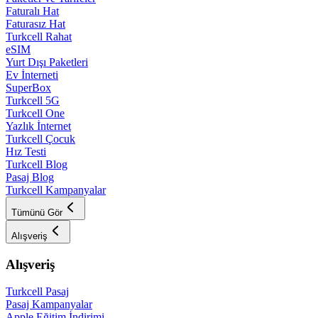
Faturalı Hat
Faturasız Hat
Turkcell Rahat
eSIM
Yurt Dışı Paketleri
Ev İnterneti
SuperBox
Turkcell 5G
Turkcell One
Yazlık İnternet
Turkcell Çocuk
Hız Testi
Turkcell Blog
Pasaj Blog
Turkcell Kampanyalar
Tümünü Gör
Alışveriş
Alışveriş
Turkcell Pasaj
Pasaj Kampanyalar
Apple Eğitim İndirimi