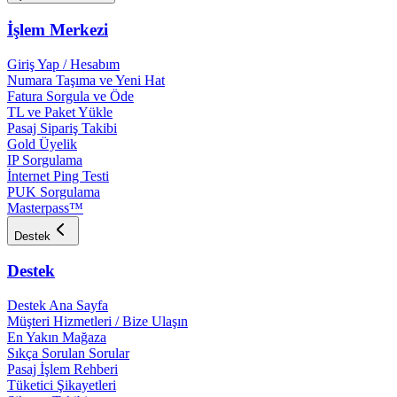
İşlem Merkezi
Giriş Yap / Hesabım
Numara Taşıma ve Yeni Hat
Fatura Sorgula ve Öde
TL ve Paket Yükle
Pasaj Sipariş Takibi
Gold Üyelik
IP Sorgulama
İnternet Ping Testi
PUK Sorgulama
Masterpass™
Destek
Destek
Destek Ana Sayfa
Müşteri Hizmetleri / Bize Ulaşın
En Yakın Mağaza
Sıkça Sorulan Sorular
Pasaj İşlem Rehberi
Tüketici Şikayetleri