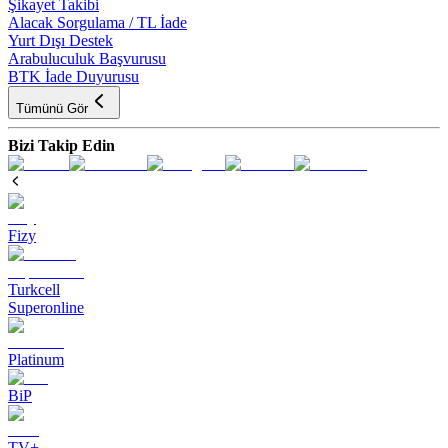
Şikayet Takibi
Alacak Sorgulama / TL İade
Yurt Dışı Destek
Arabuluculuk Başvurusu
BTK İade Duyurusu
Tümünü Gör
Bizi Takip Edin
Fizy
Turkcell
Superonline
Platinum
BiP
TV+