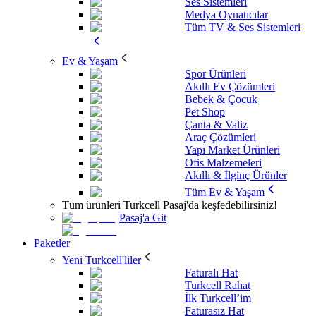
Ses Sistemleri
Medya Oynatıcılar
Tüm TV & Ses Sistemleri
Ev & Yaşam
Spor Ürünleri
Akıllı Ev Çözümleri
Bebek & Çocuk
Pet Shop
Çanta & Valiz
Araç Çözümleri
Yapı Market Ürünleri
Ofis Malzemeleri
Akıllı & İlginç Ürünler
Tüm Ev & Yaşam
Tüm ürünleri Turkcell Pasaj'da keşfedebilirsiniz!
Pasaj'a Git
Paketler
Yeni Turkcell'liler
Faturalı Hat
Turkcell Rahat
İlk Turkcell’im
Faturasız Hat