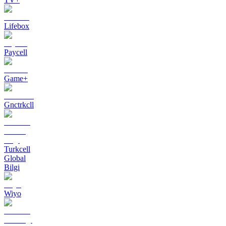
Lifebox
Paycell
Game+
Gnctrkcll
Turkcell
Global
Bilgi
Wiyo