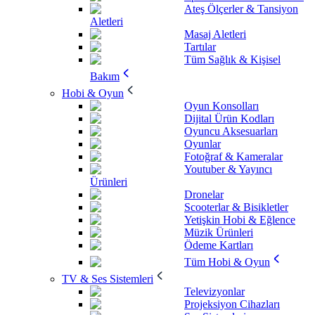
Ateş Ölçerler & Tansiyon
Aletleri
Masaj Aletleri
Tartılar
Tüm Sağlık & Kişisel
Bakım
Hobi & Oyun
Oyun Konsolları
Dijital Ürün Kodları
Oyuncu Aksesuarları
Oyunlar
Fotoğraf & Kameralar
Youtuber & Yayıncı
Ürünleri
Dronelar
Scooterlar & Bisikletler
Yetişkin Hobi & Eğlence
Müzik Ürünleri
Ödeme Kartları
Tüm Hobi & Oyun
TV & Ses Sistemleri
Televizyonlar
Projeksiyon Cihazları