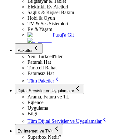
Bilgisayar & Tablet
Elektrikli Ev Aletleri
Sağlık & Kişisel Bakım
Hobi & Oyun
TV & Ses Sistemleri
Ev & Yaşam
Pasaj'a Git
Paketler
Yeni Turkcell'liler
Faturalı Hat
Turkcell Rahat
Faturasız Hat
Tüm Paketler
Dijital Servisler ve Uygulamalar
Arama, Fatura ve TL
Eğlence
Uygulama
Bilgi
Tüm Dijital Servisler ve Uygulamalar
Ev İnterneti ve TV+
Superbox Nedir?