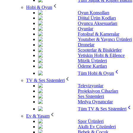
Tüm Sağlık & Kişisel Bakım
Hobi & Oyun
Oyun Konsolları
Dijital Ürün Kodları
Oyuncu Aksesuarları
Oyunlar
Fotoğraf & Kameralar
Youtuber & Yayıncı Ürünleri
Dronelar
Scooterlar & Bisikletler
Yetişkin Hobi & Eğlence
Müzik Ürünleri
Ödeme Kartları
Tüm Hobi & Oyun
TV & Ses Sistemleri
Televizyonlar
Projeksiyon Cihazları
Ses Sistemleri
Medya Oynatıcılar
Tüm TV & Ses Sistemleri
Ev & Yaşam
Spor Ürünleri
Akıllı Ev Çözümleri
Bebek & Çocuk