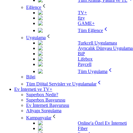
Tüm Arama, Fatura ve TL
Eğlence
TV+
fizy
GAME+
Tüm Eğlence
Uygulama
Turkcell Uygulaması
Ayrıcalık Dünyası Uygulamal
BiP
Lifebox
Paycell
Tüm Uygulama
Bilgi
Tüm Dijital Servisler ve Uygulamalar
Ev İnterneti ve TV+
Superbox Nedir?
Superbox Başvurusu
Ev İnterneti Başvurusu
Altyapı Sorgulama
Kampanyalar
Online'a Özel Ev İnterneti
Fiber