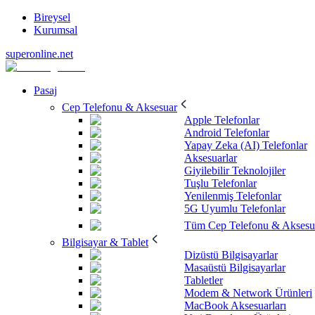
Bireysel
Kurumsal
superonline.net
Pasaj
Cep Telefonu & Aksesuar
Apple Telefonlar
Android Telefonlar
Yapay Zeka (AI) Telefonlar
Aksesuarlar
Giyilebilir Teknolojiler
Tuşlu Telefonlar
Yenilenmiş Telefonlar
5G Uyumlu Telefonlar
Tüm Cep Telefonu & Aksesu
Bilgisayar & Tablet
Dizüstü Bilgisayarlar
Masaüstü Bilgisayarlar
Tabletler
Modem & Network Ürünleri
MacBook Aksesuarları