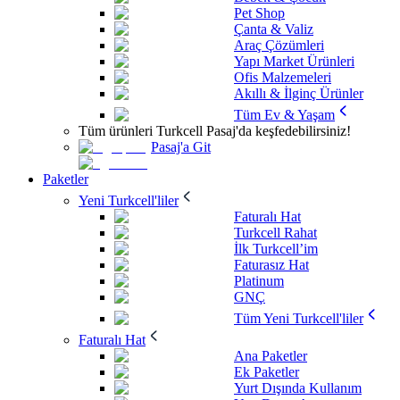
Pet Shop
Çanta & Valiz
Araç Çözümleri
Yapı Market Ürünleri
Ofis Malzemeleri
Akıllı & İlginç Ürünler
Tüm Ev & Yaşam
Tüm ürünleri Turkcell Pasaj'da keşfedebilirsiniz!
Pasaj'a Git
Paketler
Yeni Turkcell'liler
Faturalı Hat
Turkcell Rahat
İlk Turkcell’im
Faturasız Hat
Platinum
GNÇ
Tüm Yeni Turkcell'liler
Faturalı Hat
Ana Paketler
Ek Paketler
Yurt Dışında Kullanım