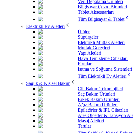
Veri Depolama Ürünleri
Bilgisayar Çevre Birimleri
Tablet Aksesuarları
Tüm Bilgisayar & Tablet
Elektrikli Ev Aletleri
Ütüler
Süpürgeler
Elektrikli Mutfak Aletleri
Mutfak Gereçleri
Yapı Aletleri
Hava Temizleme Cihazları
Fırınlar
Isıtma ve Soğutma Sistemleri
Tüm Elektrikli Ev Aletleri
Sağlık & Kişisel Bakım
Cilt Bakım Teknolojileri
Saç Bakım Ürünleri
Erkek Bakım Ürünleri
Ağız Bakım Ürünleri
Epilatörler & IPL Cihazları
Ateş Ölçerler & Tansiyon Ale
Masaj Aletleri
Tartılar