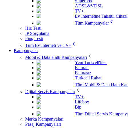
Superbox
ADSL&VDSL
TV+
Ev İnternetine Taksitli Cihazl
Tüm Kampanyalar
Hız Testi
IP Sorgulama
Ping Testi
Tüm Ev İnterneti ve TV+
Kampanyalar
Mobil & Data Hattı Kampanyaları
Yeni Turkcell'liler
Faturalı
Faturasız
Turkcell Rahat
Tüm Mobil & Data Hattı Kam
Dijital Servis Kampanyaları
TV+
Lifebox
Bip
Tüm Dijital Servis Kampanya
Marka Kampanyaları
Pasaj Kampanyaları