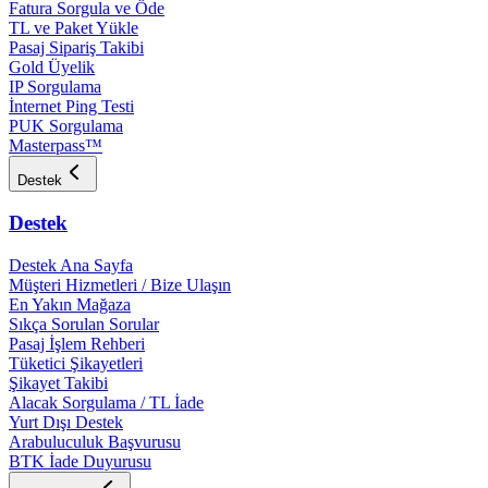
Fatura Sorgula ve Öde
TL ve Paket Yükle
Pasaj Sipariş Takibi
Gold Üyelik
IP Sorgulama
İnternet Ping Testi
PUK Sorgulama
Masterpass™
Destek
Destek
Destek Ana Sayfa
Müşteri Hizmetleri / Bize Ulaşın
En Yakın Mağaza
Sıkça Sorulan Sorular
Pasaj İşlem Rehberi
Tüketici Şikayetleri
Şikayet Takibi
Alacak Sorgulama / TL İade
Yurt Dışı Destek
Arabuluculuk Başvurusu
BTK İade Duyurusu