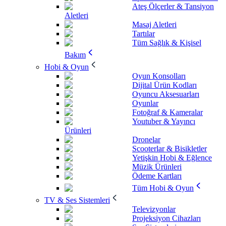
Ateş Ölçerler & Tansiyon
Aletleri
Masaj Aletleri
Tartılar
Tüm Sağlık & Kişisel
Bakım
Hobi & Oyun
Oyun Konsolları
Dijital Ürün Kodları
Oyuncu Aksesuarları
Oyunlar
Fotoğraf & Kameralar
Youtuber & Yayıncı
Ürünleri
Dronelar
Scooterlar & Bisikletler
Yetişkin Hobi & Eğlence
Müzik Ürünleri
Ödeme Kartları
Tüm Hobi & Oyun
TV & Ses Sistemleri
Televizyonlar
Projeksiyon Cihazları