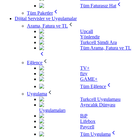
Tüm Faturasız Hat
Tüm Paketler
Dijital Servisler ve Uygulamalar
Arama, Fatura ve TL
Upcall
Yönlendir
Turkcell Şimdi Ara
Tüm Arama, Fatura ve TL
Eğlence
TV+
fizy
GAME+
Tüm Eğlence
Uygulama
Turkcell Uygulaması
Ayrıcalık Dünyası
Uygulamaları
BiP
Lifebox
Paycell
Tüm Uygulama