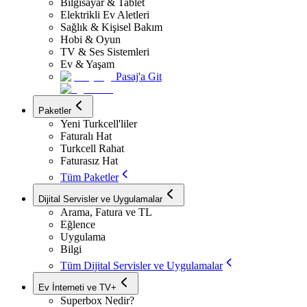
Bilgisayar & Tablet
Elektrikli Ev Aletleri
Sağlık & Kişisel Bakım
Hobi & Oyun
TV & Ses Sistemleri
Ev & Yaşam
Pasaj'a Git
Paketler
Yeni Turkcell'liler
Faturalı Hat
Turkcell Rahat
Faturasız Hat
Tüm Paketler
Dijital Servisler ve Uygulamalar
Arama, Fatura ve TL
Eğlence
Uygulama
Bilgi
Tüm Dijital Servisler ve Uygulamalar
Ev İnterneti ve TV+
Superbox Nedir?