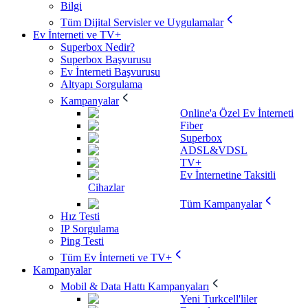
Bilgi
Tüm Dijital Servisler ve Uygulamalar
Ev İnterneti ve TV+
Superbox Nedir?
Superbox Başvurusu
Ev İnterneti Başvurusu
Altyapı Sorgulama
Kampanyalar
Online'a Özel Ev İnterneti
Fiber
Superbox
ADSL&VDSL
TV+
Ev İnternetine Taksitli
Cihazlar
Tüm Kampanyalar
Hız Testi
IP Sorgulama
Ping Testi
Tüm Ev İnterneti ve TV+
Kampanyalar
Mobil & Data Hattı Kampanyaları
Yeni Turkcell'liler