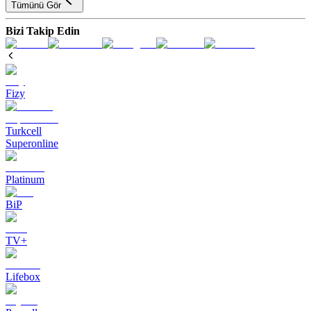
Tümünü Gör
Bizi Takip Edin
Fizy
Turkcell
Superonline
Platinum
BiP
TV+
Lifebox