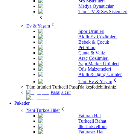
Ses Sistemleri
Medya Oynatıcılar
Tüm TV & Ses Sistemleri
Ev & Yaşam
Spor Ürünleri
Akıllı Ev Çözümleri
Bebek & Çocuk
Pet Shop
Çanta & Valiz
Araç Çözümleri
Yapı Market Ürünleri
Ofis Malzemeleri
Akıllı & İlginç Ürünler
Tüm Ev & Yaşam
Tüm ürünleri Turkcell Pasaj'da keşfedebilirsiniz!
Pasaj'a Git
Paketler
Yeni Turkcell'liler
Faturalı Hat
Turkcell Rahat
İlk Turkcell’im
Faturasız Hat