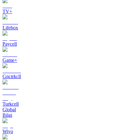
TV+
Lifebox
Paycell
Game+
Gnctrkcll
Turkcell
Global
Bilgi
Wiyo