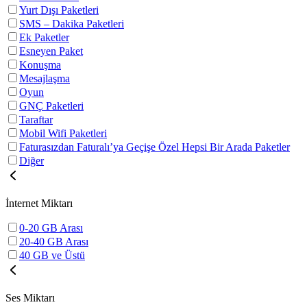
Yurt Dışı Paketleri
SMS – Dakika Paketleri
Ek Paketler
Esneyen Paket
Konuşma
Mesajlaşma
Oyun
GNÇ Paketleri
Taraftar
Mobil Wifi Paketleri
Faturasızdan Faturalı’ya Geçişe Özel Hepsi Bir Arada Paketler
Diğer
İnternet Miktarı
0-20 GB Arası
20-40 GB Arası
40 GB ve Üstü
Ses Miktarı