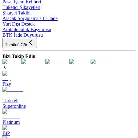
Pasaj İşlem Rehberi
Tüketici Şikayetleri
Şikayet Takibi
Alacak Sorgulama / TL İade
Yurt Dışı Destek
Arabuluculuk Başvurusu
BTK İade Duyurusu
Tümünü Gör
Bizi Takip Edin
Fizy
Turkcell
Superonline
Platinum
BiP