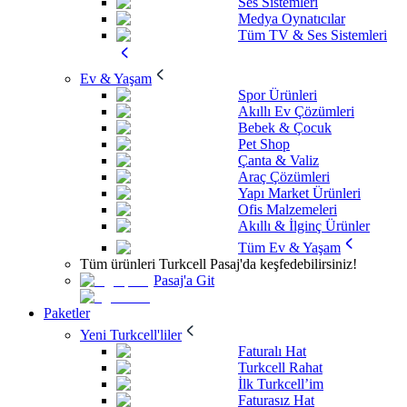
Ses Sistemleri
Medya Oynatıcılar
Tüm TV & Ses Sistemleri
Ev & Yaşam
Spor Ürünleri
Akıllı Ev Çözümleri
Bebek & Çocuk
Pet Shop
Çanta & Valiz
Araç Çözümleri
Yapı Market Ürünleri
Ofis Malzemeleri
Akıllı & İlginç Ürünler
Tüm Ev & Yaşam
Tüm ürünleri Turkcell Pasaj'da keşfedebilirsiniz!
Pasaj'a Git
Paketler
Yeni Turkcell'liler
Faturalı Hat
Turkcell Rahat
İlk Turkcell’im
Faturasız Hat