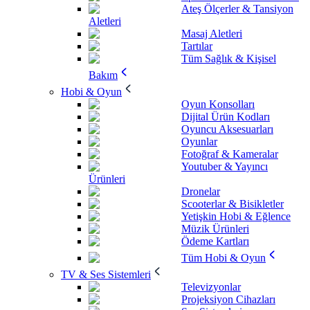
Ateş Ölçerler & Tansiyon
Aletleri
Masaj Aletleri
Tartılar
Tüm Sağlık & Kişisel
Bakım
Hobi & Oyun
Oyun Konsolları
Dijital Ürün Kodları
Oyuncu Aksesuarları
Oyunlar
Fotoğraf & Kameralar
Youtuber & Yayıncı
Ürünleri
Dronelar
Scooterlar & Bisikletler
Yetişkin Hobi & Eğlence
Müzik Ürünleri
Ödeme Kartları
Tüm Hobi & Oyun
TV & Ses Sistemleri
Televizyonlar
Projeksiyon Cihazları