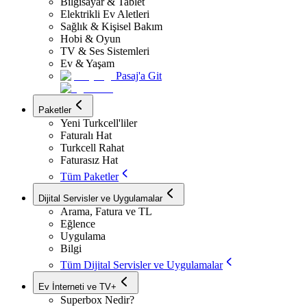
Bilgisayar & Tablet
Elektrikli Ev Aletleri
Sağlık & Kişisel Bakım
Hobi & Oyun
TV & Ses Sistemleri
Ev & Yaşam
Pasaj'a Git
Paketler
Yeni Turkcell'liler
Faturalı Hat
Turkcell Rahat
Faturasız Hat
Tüm Paketler
Dijital Servisler ve Uygulamalar
Arama, Fatura ve TL
Eğlence
Uygulama
Bilgi
Tüm Dijital Servisler ve Uygulamalar
Ev İnterneti ve TV+
Superbox Nedir?