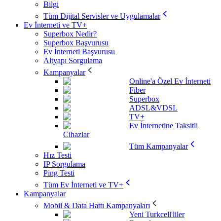
Bilgi
Tüm Dijital Servisler ve Uygulamalar
Ev İnterneti ve TV+
Superbox Nedir?
Superbox Başvurusu
Ev İnterneti Başvurusu
Altyapı Sorgulama
Kampanyalar
Online'a Özel Ev İnterneti
Fiber
Superbox
ADSL&VDSL
TV+
Ev İnternetine Taksitli
Cihazlar
Tüm Kampanyalar
Hız Testi
IP Sorgulama
Ping Testi
Tüm Ev İnterneti ve TV+
Kampanyalar
Mobil & Data Hattı Kampanyaları
Yeni Turkcell'liler