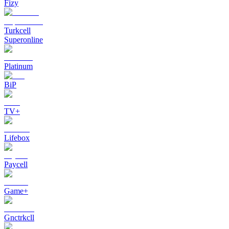
Fizy
Turkcell
Superonline
Platinum
BiP
TV+
Lifebox
Paycell
Game+
Gnctrkcll