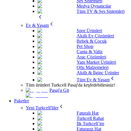
Ses Sistemleri
Medya Oynatıcılar
Tüm TV & Ses Sistemleri
Ev & Yaşam
Spor Ürünleri
Akıllı Ev Çözümleri
Bebek & Çocuk
Pet Shop
Çanta & Valiz
Araç Çözümleri
Yapı Market Ürünleri
Ofis Malzemeleri
Akıllı & İlginç Ürünler
Tüm Ev & Yaşam
Tüm ürünleri Turkcell Pasaj'da keşfedebilirsiniz!
Pasaj'a Git
Paketler
Yeni Turkcell'liler
Faturalı Hat
Turkcell Rahat
İlk Turkcell’im
Faturasız Hat