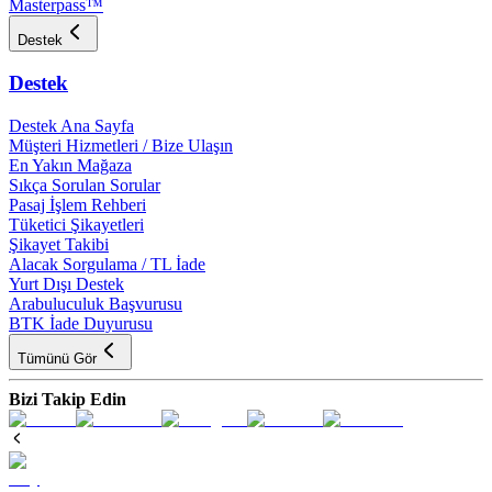
Masterpass™
Destek
Destek
Destek Ana Sayfa
Müşteri Hizmetleri / Bize Ulaşın
En Yakın Mağaza
Sıkça Sorulan Sorular
Pasaj İşlem Rehberi
Tüketici Şikayetleri
Şikayet Takibi
Alacak Sorgulama / TL İade
Yurt Dışı Destek
Arabuluculuk Başvurusu
BTK İade Duyurusu
Tümünü Gör
Bizi Takip Edin