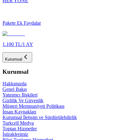
HER YÖNE
Pakete Ek Faydalar
1.100 TL/1 AY
Kurumsal
Kurumsal
Hakkımızda
Genel Bakış
Yatırımcı İlişkileri
Gizlilik Ve Güvenlik
Müşteri Memnuniyeti Politikası
İnsan Kaynakları
Kurumsal İletişim ve Sürdürülebilirlik
Turkcell Medya
Toptan Hizmetler
İştiraklerimiz
Bilgi Toplumu Hizmetleri