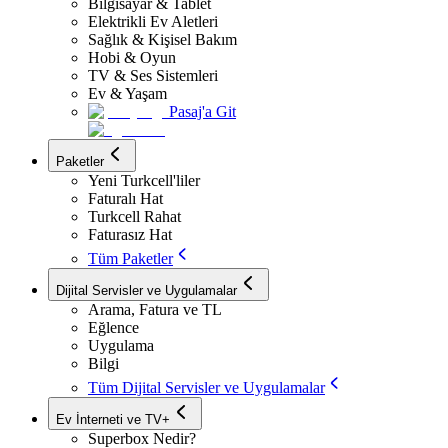
Bilgisayar & Tablet
Elektrikli Ev Aletleri
Sağlık & Kişisel Bakım
Hobi & Oyun
TV & Ses Sistemleri
Ev & Yaşam
Pasaj'a Git
Paketler
Yeni Turkcell'liler
Faturalı Hat
Turkcell Rahat
Faturasız Hat
Tüm Paketler
Dijital Servisler ve Uygulamalar
Arama, Fatura ve TL
Eğlence
Uygulama
Bilgi
Tüm Dijital Servisler ve Uygulamalar
Ev İnterneti ve TV+
Superbox Nedir?