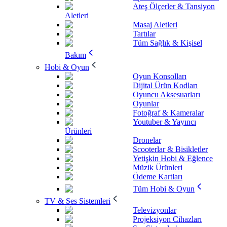
Ateş Ölçerler & Tansiyon
Aletleri
Masaj Aletleri
Tartılar
Tüm Sağlık & Kişisel
Bakım
Hobi & Oyun
Oyun Konsolları
Dijital Ürün Kodları
Oyuncu Aksesuarları
Oyunlar
Fotoğraf & Kameralar
Youtuber & Yayıncı
Ürünleri
Dronelar
Scooterlar & Bisikletler
Yetişkin Hobi & Eğlence
Müzik Ürünleri
Ödeme Kartları
Tüm Hobi & Oyun
TV & Ses Sistemleri
Televizyonlar
Projeksiyon Cihazları