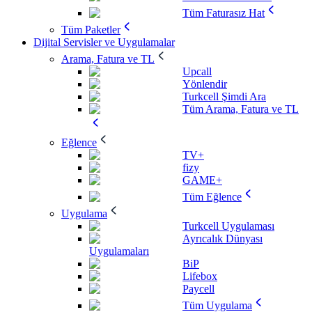
Tüm Faturasız Hat
Tüm Paketler
Dijital Servisler ve Uygulamalar
Arama, Fatura ve TL
Upcall
Yönlendir
Turkcell Şimdi Ara
Tüm Arama, Fatura ve TL
Eğlence
TV+
fizy
GAME+
Tüm Eğlence
Uygulama
Turkcell Uygulaması
Ayrıcalık Dünyası
Uygulamaları
BiP
Lifebox
Paycell
Tüm Uygulama