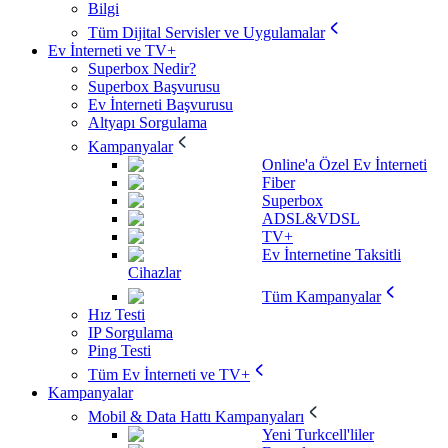
Bilgi
Tüm Dijital Servisler ve Uygulamalar
Ev İnterneti ve TV+
Superbox Nedir?
Superbox Başvurusu
Ev İnterneti Başvurusu
Altyapı Sorgulama
Kampanyalar
Online'a Özel Ev İnterneti
Fiber
Superbox
ADSL&VDSL
TV+
Ev İnternetine Taksitli
Cihazlar
Tüm Kampanyalar
Hız Testi
IP Sorgulama
Ping Testi
Tüm Ev İnterneti ve TV+
Kampanyalar
Mobil & Data Hattı Kampanyaları
Yeni Turkcell'liler