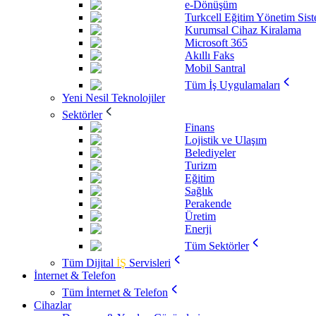
e-Dönüşüm
Turkcell Eğitim Yönetim Sis
Kurumsal Cihaz Kiralama
Microsoft 365
Akıllı Faks
Mobil Santral
Tüm İş Uygulamaları
Yeni Nesil Teknolojiler
Sektörler
Finans
Lojistik ve Ulaşım
Belediyeler
Turizm
Eğitim
Sağlık
Perakende
Üretim
Enerji
Tüm Sektörler
Tüm Dijital
İŞ
Servisleri
İnternet & Telefon
Tüm İnternet & Telefon
Cihazlar