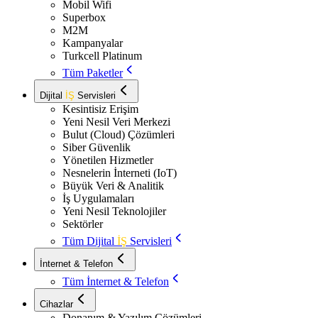
Mobil Wifi
Superbox
M2M
Kampanyalar
Turkcell Platinum
Tüm Paketler
Dijital
İŞ
Servisleri
Kesintisiz Erişim
Yeni Nesil Veri Merkezi
Bulut (Cloud) Çözümleri
Siber Güvenlik
Yönetilen Hizmetler
Nesnelerin İnterneti (IoT)
Büyük Veri & Analitik
İş Uygulamaları
Yeni Nesil Teknolojiler
Sektörler
Tüm Dijital
İŞ
Servisleri
İnternet & Telefon
Tüm İnternet & Telefon
Cihazlar
Donanım & Yazılım Çözümleri