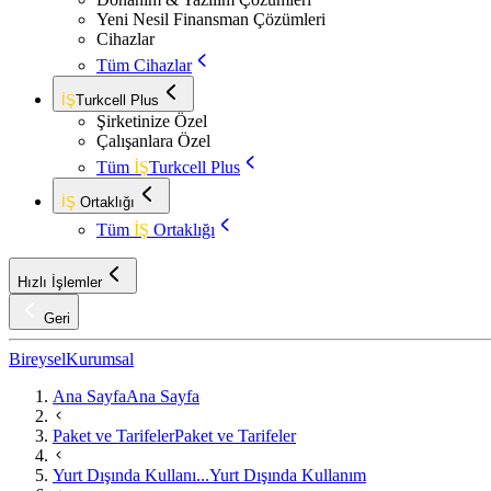
Yeni Nesil Finansman Çözümleri
Cihazlar
Tüm Cihazlar
İŞ
Turkcell Plus
Şirketinize Özel
Çalışanlara Özel
Tüm
İŞ
Turkcell Plus
İŞ
Ortaklığı
Tüm
İŞ
Ortaklığı
Hızlı İşlemler
Geri
Bireysel
Kurumsal
Ana Sayfa
Ana Sayfa
Paket ve Tarifeler
Paket ve Tarifeler
Yurt Dışında Kullanı...
Yurt Dışında Kullanım