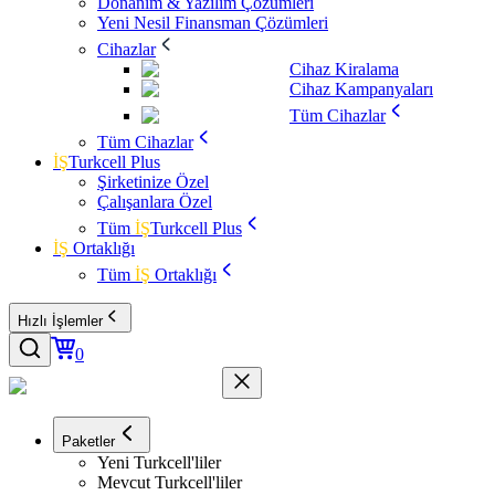
Donanım & Yazılım Çözümleri
Yeni Nesil Finansman Çözümleri
Cihazlar
Cihaz Kiralama
Cihaz Kampanyaları
Tüm Cihazlar
Tüm Cihazlar
İŞ
Turkcell Plus
Şirketinize Özel
Çalışanlara Özel
Tüm
İŞ
Turkcell Plus
İŞ
Ortaklığı
Tüm
İŞ
Ortaklığı
Hızlı İşlemler
0
Paketler
Yeni Turkcell'liler
Mevcut Turkcell'liler