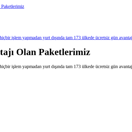
 Paketlerimiz
, ek hiç​bir işlem yapmadan yurt dışında tam 173 ülkede ücretsiz gün avantajı i
tajı Olan Paketlerimiz
, ek hiç​bir işlem yapmadan yurt dışında tam 173 ülkede ücretsiz gün avantajı i