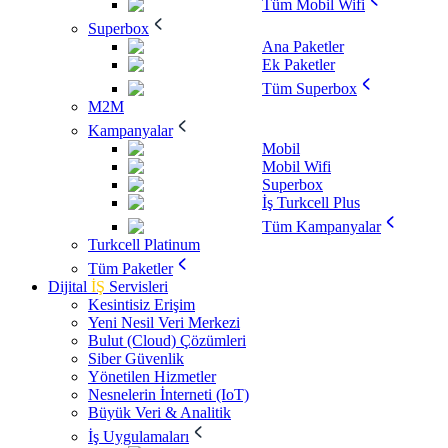
Tüm Mobil Wifi
Superbox
Ana Paketler
Ek Paketler
Tüm Superbox
M2M
Kampanyalar
Mobil
Mobil Wifi
Superbox
İş Turkcell Plus
Tüm Kampanyalar
Turkcell Platinum
Tüm Paketler
Dijital
İŞ
Servisleri
Kesintisiz Erişim
Yeni Nesil Veri Merkezi
Bulut (Cloud) Çözümleri
Siber Güvenlik
Yönetilen Hizmetler
Nesnelerin İnterneti (IoT)
Büyük Veri & Analitik
İş Uygulamaları