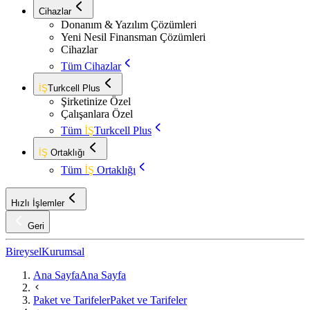
Cihazlar
Donanım & Yazılım Çözümleri
Yeni Nesil Finansman Çözümleri
Cihazlar
Tüm Cihazlar
İŞ
Turkcell Plus
Şirketinize Özel
Çalışanlara Özel
Tüm
İŞ
Turkcell Plus
İŞ
Ortaklığı
Tüm
İŞ
Ortaklığı
Hızlı İşlemler
Geri
Bireysel
Kurumsal
Ana Sayfa
Ana Sayfa
Paket ve Tarifeler
Paket ve Tarifeler