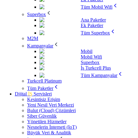
Tüm Mobil Wifi
Superbox
Ana Paketler
Ek Paketler
Tüm Superbox
M2M
Kampanyalar
Mobil
Mobil Wifi
Superbox
İş Turkcell Plus
Tüm Kampanyalar
Turkcell Platinum
Tüm Paketler
Dijital
İŞ
Servisleri
Kesintisiz Erişim
Yeni Nesil Veri Merkezi
Bulut (Cloud) Çözümleri
Siber Güvenlik
Yönetilen Hizmetler
Nesnelerin İnterneti (IoT)
Büyük Veri & Analitik