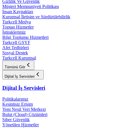
Gizlilik Ve Güvenlik
Müşteri Memnuniyeti Politikası
İnsan Kaynakları
Kurumsal İletişim ve Sürdürülebilirlik
Turkcell Medya
Toptan Hizmetler
İştiraklerimiz
Bilgi Toplumu Hizmetleri
Turkcell GSYF
Afet Tedbirleri
Sosyal Destek
Turkcell Kurumsal
Tümünü Gör
Dijital İş Servisleri
Dijital İş Servisleri
Politikalarımız
Kesintisiz Erişim
Yeni Nesil Veri Merkezi
Bulut (Cloud) Çözümleri
Siber Güvenlik
Yönetilen Hizmetler