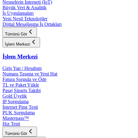
Nesnelerin İnterneti (IoT)
Büyük Veri & Analitik
İş Uygulamaları
Yeni Nesil Teknolojiler
Dijital Mesajlaşma İş Ortakları
Tümünü Gör
İşlem Merkezi
İşlem Merkezi
Giriş Yap / Hesabım
Numara Taşıma ve Yeni Hat
Fatura Sorgula ve Öde
TL ve Paket Yükle
Pasaj Sipariş Takibi
Gold Üyelik
IP Sorgulama
İnternet Ping Testi
PUK Sorgulama
Masterpass™
Hız Testi
Tümünü Gör