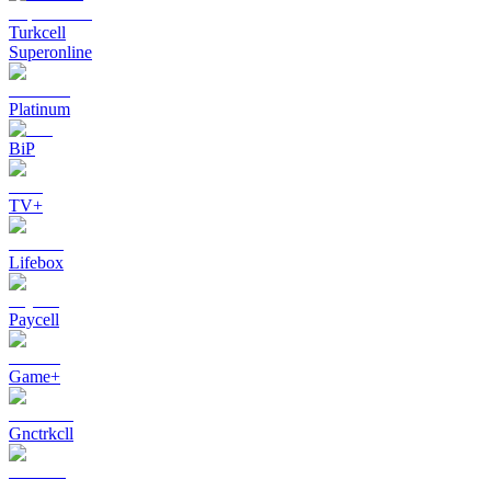
Turkcell
Superonline
Platinum
BiP
TV+
Lifebox
Paycell
Game+
Gnctrkcll