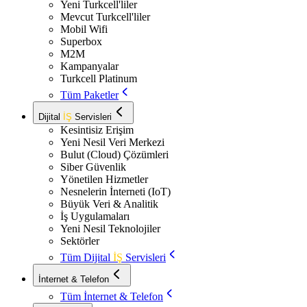
Yeni Turkcell'liler
Mevcut Turkcell'liler
Mobil Wifi
Superbox
M2M
Kampanyalar
Turkcell Platinum
Tüm Paketler
Dijital
İŞ
Servisleri
Kesintisiz Erişim
Yeni Nesil Veri Merkezi
Bulut (Cloud) Çözümleri
Siber Güvenlik
Yönetilen Hizmetler
Nesnelerin İnterneti (IoT)
Büyük Veri & Analitik
İş Uygulamaları
Yeni Nesil Teknolojiler
Sektörler
Tüm Dijital
İŞ
Servisleri
İnternet & Telefon
Tüm İnternet & Telefon