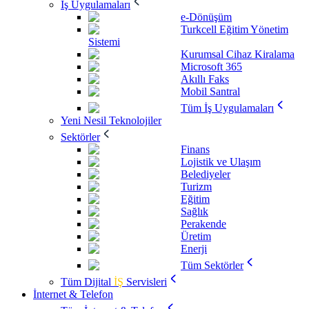
İş Uygulamaları
e-Dönüşüm
Turkcell Eğitim Yönetim
Sistemi
Kurumsal Cihaz Kiralama
Microsoft 365
Akıllı Faks
Mobil Santral
Tüm İş Uygulamaları
Yeni Nesil Teknolojiler
Sektörler
Finans
Lojistik ve Ulaşım
Belediyeler
Turizm
Eğitim
Sağlık
Perakende
Üretim
Enerji
Tüm Sektörler
Tüm Dijital
İŞ
Servisleri
İnternet & Telefon