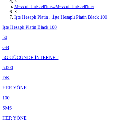
Mevcut Turkcell'lile...
Mevcut Turkcell'liler
İşte Hesaplı Platin ...
İşte Hesaplı Platin Black 100
İşte Hesaplı Platin Black 100
50
GB
5G GÜCÜNDE İNTERNET
5.000
DK
HER YÖNE
100
SMS
HER YÖNE