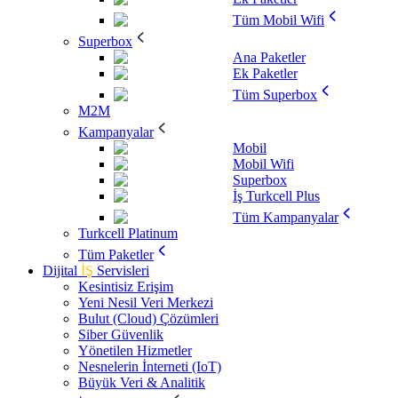
Tüm Mobil Wifi
Superbox
Ana Paketler
Ek Paketler
Tüm Superbox
M2M
Kampanyalar
Mobil
Mobil Wifi
Superbox
İş Turkcell Plus
Tüm Kampanyalar
Turkcell Platinum
Tüm Paketler
Dijital
İŞ
Servisleri
Kesintisiz Erişim
Yeni Nesil Veri Merkezi
Bulut (Cloud) Çözümleri
Siber Güvenlik
Yönetilen Hizmetler
Nesnelerin İnterneti (IoT)
Büyük Veri & Analitik