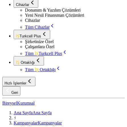
Cihazlar
Donanım & Yazılım Çözümleri
Yeni Nesil Finansman Çözümleri
Cihazlar
Tüm Cihazlar
İŞ
Turkcell Plus
Şirketinize Özel
Çalışanlara Özel
Tüm
İŞ
Turkcell Plus
İŞ
Ortaklığı
Tüm
İŞ
Ortaklığı
Hızlı İşlemler
Geri
Bireysel
Kurumsal
Ana Sayfa
Ana Sayfa
Kampanyalar
Kampanyalar