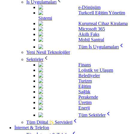
İş Uygulamaları
e-Dönüşüm
Turkcell Eğitim Yönetim
Sistemi
Kurumsal Cihaz Kiralama
Microsoft 365
Akıllı Faks
Mobil Santral
Tüm İş Uygulamaları
Yeni Nesil Teknolojiler
Sektörler
Finans
Lojistik ve Ulaşım
Belediyeler
Turizm
Eğitim
Sağlık
Perakende
Üretim
Enerji
Tüm Sektörler
Tüm Dijital
İŞ
Servisleri
İnternet & Telefon