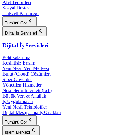
Afet Tedbirleri
Sosyal Destek
Turkcell Kurumsal
Tümünü Gör
Dijital İş Servisleri
Dijital İş Servisleri
Politikalarımız
Kesintisiz Erişim
Yeni Nesil Veri Merkezi
Bulut (Cloud) Çözümleri
Siber Güvenlik
Yönetilen Hizmetler
Nesnelerin İnterneti (IoT)
Büyük Veri & Analitik
İş Uygulamaları
Yeni Nesil Teknolojiler
Dijital Mesajlaşma İş Ortakları
Tümünü Gör
İşlem Merkezi