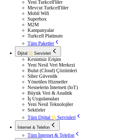
Yeni Turkcell'liler
Mevcut Turkcell'liler
Mobil Wifi
Superbox
M2M
Kampanyalar
Turkcell Platinum
Tüm Paketler
Dijital
İŞ
Servisleri
Kesintisiz Erişim
Yeni Nesil Veri Merkezi
Bulut (Cloud) Çözümleri
Siber Güvenlik
Yönetilen Hizmetler
Nesnelerin İnterneti (IoT)
Büyük Veri & Analitik
İş Uygulamaları
Yeni Nesil Teknolojiler
Sektörler
Tüm Dijital
İŞ
Servisleri
İnternet & Telefon
Tüm İnternet & Telefon