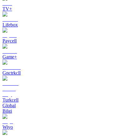
TV+
Lifebox
Paycell
Game+
Gnctrkcll
Turkcell
Global
Bilgi
Wiyo