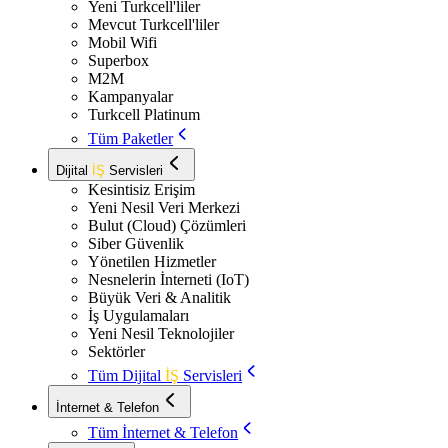
Yeni Turkcell'liler
Mevcut Turkcell'liler
Mobil Wifi
Superbox
M2M
Kampanyalar
Turkcell Platinum
Tüm Paketler
Dijital
İŞ
Servisleri
Kesintisiz Erişim
Yeni Nesil Veri Merkezi
Bulut (Cloud) Çözümleri
Siber Güvenlik
Yönetilen Hizmetler
Nesnelerin İnterneti (IoT)
Büyük Veri & Analitik
İş Uygulamaları
Yeni Nesil Teknolojiler
Sektörler
Tüm Dijital
İŞ
Servisleri
İnternet & Telefon
Tüm İnternet & Telefon