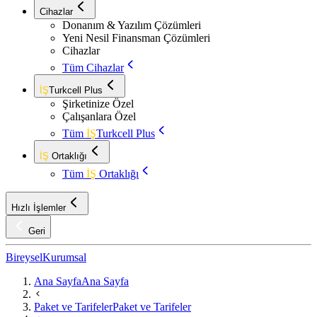
Cihazlar
Donanım & Yazılım Çözümleri
Yeni Nesil Finansman Çözümleri
Cihazlar
Tüm Cihazlar
İŞ
Turkcell Plus
Şirketinize Özel
Çalışanlara Özel
Tüm
İŞ
Turkcell Plus
İŞ
Ortaklığı
Tüm
İŞ
Ortaklığı
Hızlı İşlemler
Geri
Bireysel
Kurumsal
Ana Sayfa
Ana Sayfa
Paket ve Tarifeler
Paket ve Tarifeler