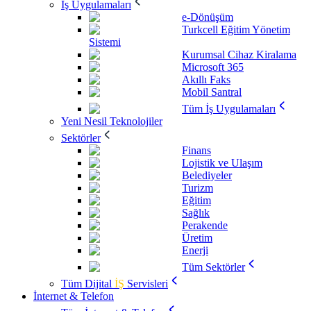
İş Uygulamaları
e-Dönüşüm
Turkcell Eğitim Yönetim
Sistemi
Kurumsal Cihaz Kiralama
Microsoft 365
Akıllı Faks
Mobil Santral
Tüm İş Uygulamaları
Yeni Nesil Teknolojiler
Sektörler
Finans
Lojistik ve Ulaşım
Belediyeler
Turizm
Eğitim
Sağlık
Perakende
Üretim
Enerji
Tüm Sektörler
Tüm Dijital
İŞ
Servisleri
İnternet & Telefon