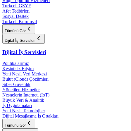
Bilgi Toplumu Hizmetleri
Turkcell GSYF
Afet Tedbirleri
Sosyal Destek
Turkcell Kurumsal
Tümünü Gör
Dijital İş Servisleri
Dijital İş Servisleri
Politikalarımız
Kesintisiz Erişim
Yeni Nesil Veri Merkezi
Bulut (Cloud) Çözümleri
Siber Güvenlik
Yönetilen Hizmetler
Nesnelerin İnterneti (IoT)
Büyük Veri & Analitik
İş Uygulamaları
Yeni Nesil Teknolojiler
Dijital Mesajlaşma İş Ortakları
Tümünü Gör