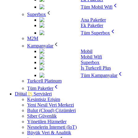
Tüm Mobil Wifi
Superbox
Ana Paketler
Ek Paketler
Tüm Superbox
M2M
Kampanyalar
Mobil
Mobil Wifi
Superbox
İş Turkcell Plus
Tüm Kampanyalar
Turkcell Platinum
Tüm Paketler
Dijital
İŞ
Servisleri
Kesintisiz Erişim
Yeni Nesil Veri Merkezi
Bulut (Cloud) Çözümleri
Siber Güvenlik
Yönetilen Hizmetler
Nesnelerin İnterneti (IoT)
Büyük Veri & Analitik