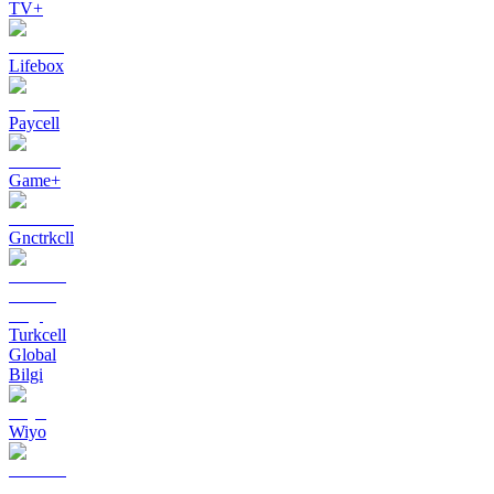
TV+
Lifebox
Paycell
Game+
Gnctrkcll
Turkcell
Global
Bilgi
Wiyo