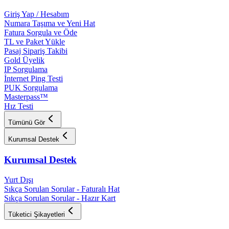
Giriş Yap / Hesabım
Numara Taşıma ve Yeni Hat
Fatura Sorgula ve Öde
TL ve Paket Yükle
Pasaj Sipariş Takibi
Gold Üyelik
IP Sorgulama
İnternet Ping Testi
PUK Sorgulama
Masterpass™
Hız Testi
Tümünü Gör
Kurumsal Destek
Kurumsal Destek
Yurt Dışı
Sıkça Sorulan Sorular - Faturalı Hat
Sıkça Sorulan Sorular - Hazır Kart
Tüketici Şikayetleri