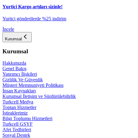
Yurtiçi Kargo artıları sizinle!
​Yurtiçi gönderilerde %25 indirim
İncele
Kurumsal
Kurumsal
Hakkımızda
Genel Bakış
Yatırımcı İlişkileri
Gizlilik Ve Güvenlik
Müşteri Memnuniyeti Politikası
İnsan Kaynakları
Kurumsal İletişim ve Sürdürülebilirlik
Turkcell Medya
Toptan Hizmetler
İştiraklerimiz
Bilgi Toplumu Hizmetleri
Turkcell GSYF
Afet Tedbirleri
Sosyal Destek