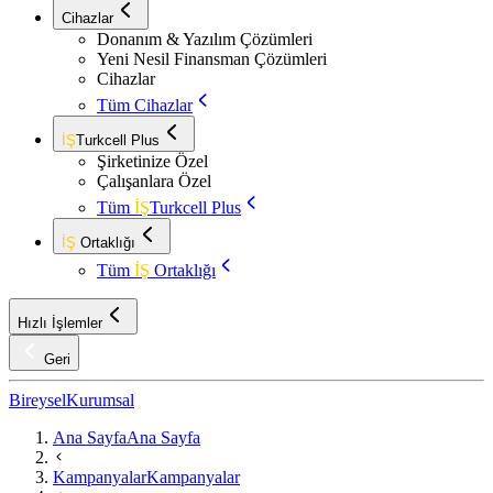
Cihazlar
Donanım & Yazılım Çözümleri
Yeni Nesil Finansman Çözümleri
Cihazlar
Tüm Cihazlar
İŞ
Turkcell Plus
Şirketinize Özel
Çalışanlara Özel
Tüm
İŞ
Turkcell Plus
İŞ
Ortaklığı
Tüm
İŞ
Ortaklığı
Hızlı İşlemler
Geri
Bireysel
Kurumsal
Ana Sayfa
Ana Sayfa
Kampanyalar
Kampanyalar