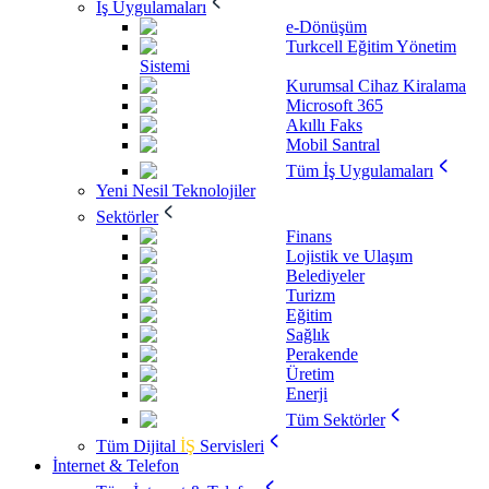
İş Uygulamaları
e-Dönüşüm
Turkcell Eğitim Yönetim
Sistemi
Kurumsal Cihaz Kiralama
Microsoft 365
Akıllı Faks
Mobil Santral
Tüm İş Uygulamaları
Yeni Nesil Teknolojiler
Sektörler
Finans
Lojistik ve Ulaşım
Belediyeler
Turizm
Eğitim
Sağlık
Perakende
Üretim
Enerji
Tüm Sektörler
Tüm Dijital
İŞ
Servisleri
İnternet & Telefon