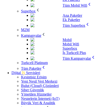
Tüm Mobil Wifi
Superbox
Ana Paketler
Ek Paketler
Tüm Superbox
M2M
Kampanyalar
Mobil
Mobil Wifi
Superbox
İş Turkcell Plus
Tüm Kampanyalar
Turkcell Platinum
Tüm Paketler
Dijital
İŞ
Servisleri
Kesintisiz Erişim
Yeni Nesil Veri Merkezi
Bulut (Cloud) Çözümleri
Siber Güvenlik
Yönetilen Hizmetler
Nesnelerin İnterneti (IoT)
Büyük Veri & Analitik