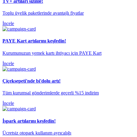
TV+ artıları sizinle!
Toplu üyelik paketlerinde avantajlı fiyatlar
İncele
PAYE Kart artılarını keşfedin!
​Kurumunuzun yemek kartı ihtiyacı için PAYE Kart
İncele
​Çiçeksepeti'nde bi'dolu artı!
Tüm kurumsal gönderimlerde geçerli %15 indirim​
İncele
İspark artılarını keşfedin!
​Ücretsiz otopark kullanım ayrıcalığı