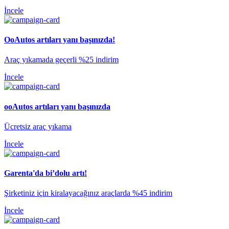
İncele
OoAutos artıları yanı başınızda!
​Araç yıkamada geçerli %25 indirim
İncele
ooAutos artıları yanı başınızda
​Ücretsiz araç yıkama
İncele
Garenta'da bi’dolu artı!
Şirketiniz için kiralayacağınız araçlarda %45 indirim
İncele