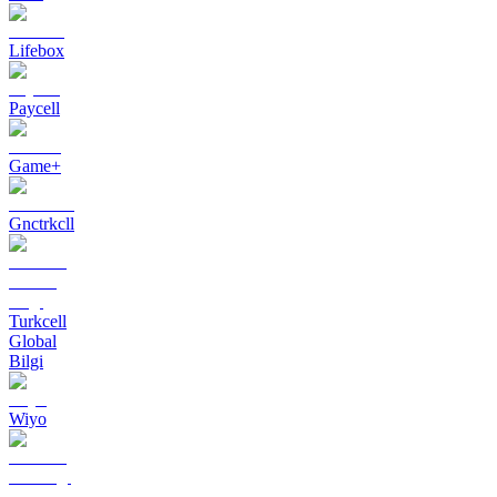
Lifebox
Paycell
Game+
Gnctrkcll
Turkcell
Global
Bilgi
Wiyo