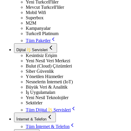
Yeni Turkcell'liler
Mevcut Turkcell'liler
Mobil Wifi
Superbox
M2M
Kampanyalar
Turkcell Platinum
Tüm Paketler
Dijital
İŞ
Servisleri
Kesintisiz Erişim
Yeni Nesil Veri Merkezi
Bulut (Cloud) Çözümleri
Siber Güvenlik
Yönetilen Hizmetler
Nesnelerin İnterneti (IoT)
Büyük Veri & Analitik
İş Uygulamaları
Yeni Nesil Teknolojiler
Sektörler
Tüm Dijital
İŞ
Servisleri
İnternet & Telefon
Tüm İnternet & Telefon