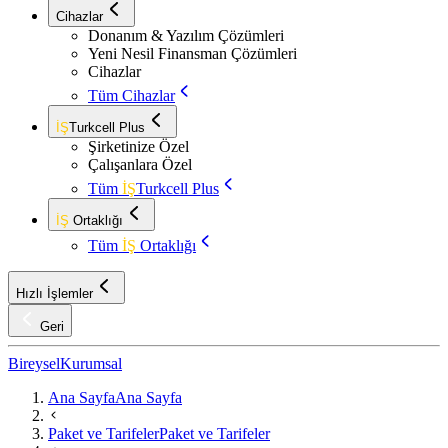
Cihazlar
Donanım & Yazılım Çözümleri
Yeni Nesil Finansman Çözümleri
Cihazlar
Tüm Cihazlar
İŞ
Turkcell Plus
Şirketinize Özel
Çalışanlara Özel
Tüm
İŞ
Turkcell Plus
İŞ
Ortaklığı
Tüm
İŞ
Ortaklığı
Hızlı İşlemler
Geri
Bireysel
Kurumsal
Ana Sayfa
Ana Sayfa
Paket ve Tarifeler
Paket ve Tarifeler