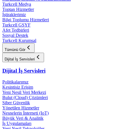
Turkcell Medya
Toptan Hizmetler
İştiraklerimiz
Bilgi Toplumu Hizmetleri
Turkcell GSYF
Afet Tedbirleri
Sosyal Destek
Turkcell Kurumsal
Tümünü Gör
Dijital İş Servisleri
Dijital İş Servisleri
Politikalarımız
Kesintisiz Erişim
Yeni Nesil Veri Merkezi
Bulut (Cloud) Çözümleri
Siber Güvenlik
Yönetilen Hizmetler
Nesnelerin İnterneti (IoT)
Büyük Veri & Analitik
İş Uygulamaları
Yeni Nesil Teknolojiler