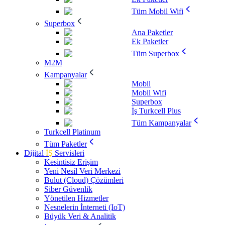
Tüm Mobil Wifi
Superbox
Ana Paketler
Ek Paketler
Tüm Superbox
M2M
Kampanyalar
Mobil
Mobil Wifi
Superbox
İş Turkcell Plus
Tüm Kampanyalar
Turkcell Platinum
Tüm Paketler
Dijital
İŞ
Servisleri
Kesintisiz Erişim
Yeni Nesil Veri Merkezi
Bulut (Cloud) Çözümleri
Siber Güvenlik
Yönetilen Hizmetler
Nesnelerin İnterneti (IoT)
Büyük Veri & Analitik