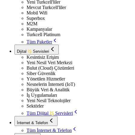
Yeni Turkcell'liler
Mevcut Turkcell'liler
Mobil Wifi
Superbox
M2M
Kampanyalar
Turkcell Platinum
Tüm Paketler
Dijital
İŞ
Servisleri
Kesintisiz Erişim
Yeni Nesil Veri Merkezi
Bulut (Cloud) Çözümleri
Siber Güvenlik
Yönetilen Hizmetler
Nesnelerin İnterneti (IoT)
Büyük Veri & Analitik
İş Uygulamaları
Yeni Nesil Teknolojiler
Sektörler
Tüm Dijital
İŞ
Servisleri
İnternet & Telefon
Tüm İnternet & Telefon