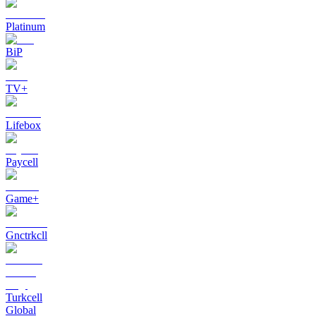
Platinum
BiP
TV+
Lifebox
Paycell
Game+
Gnctrkcll
Turkcell
Global