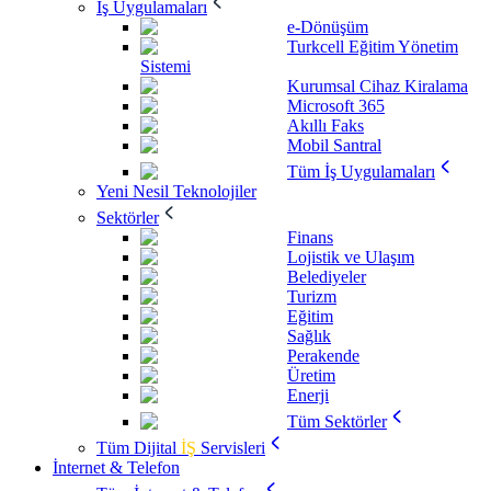
İş Uygulamaları
e-Dönüşüm
Turkcell Eğitim Yönetim
Sistemi
Kurumsal Cihaz Kiralama
Microsoft 365
Akıllı Faks
Mobil Santral
Tüm İş Uygulamaları
Yeni Nesil Teknolojiler
Sektörler
Finans
Lojistik ve Ulaşım
Belediyeler
Turizm
Eğitim
Sağlık
Perakende
Üretim
Enerji
Tüm Sektörler
Tüm Dijital
İŞ
Servisleri
İnternet & Telefon