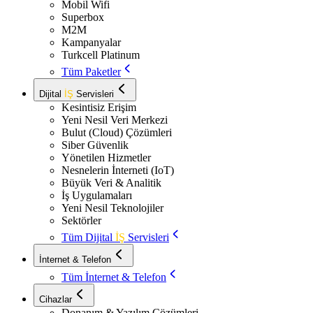
Mobil Wifi
Superbox
M2M
Kampanyalar
Turkcell Platinum
Tüm Paketler
Dijital
İŞ
Servisleri
Kesintisiz Erişim
Yeni Nesil Veri Merkezi
Bulut (Cloud) Çözümleri
Siber Güvenlik
Yönetilen Hizmetler
Nesnelerin İnterneti (IoT)
Büyük Veri & Analitik
İş Uygulamaları
Yeni Nesil Teknolojiler
Sektörler
Tüm Dijital
İŞ
Servisleri
İnternet & Telefon
Tüm İnternet & Telefon
Cihazlar
Donanım & Yazılım Çözümleri