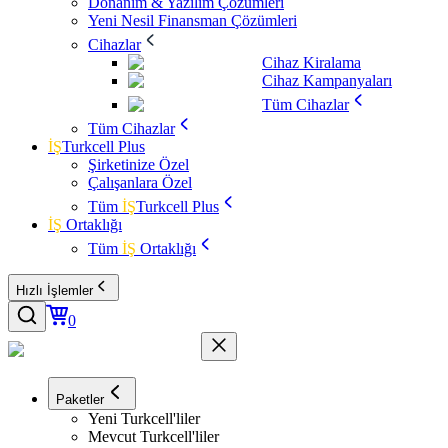
Donanım & Yazılım Çözümleri
Yeni Nesil Finansman Çözümleri
Cihazlar
Cihaz Kiralama
Cihaz Kampanyaları
Tüm Cihazlar
Tüm Cihazlar
İŞ
Turkcell Plus
Şirketinize Özel
Çalışanlara Özel
Tüm
İŞ
Turkcell Plus
İŞ
Ortaklığı
Tüm
İŞ
Ortaklığı
Hızlı İşlemler
0
Paketler
Yeni Turkcell'liler
Mevcut Turkcell'liler