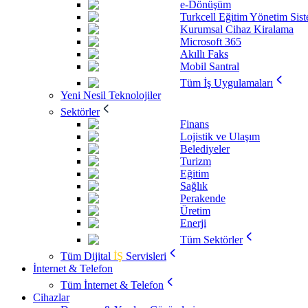
e-Dönüşüm
Turkcell Eğitim Yönetim Sis
Kurumsal Cihaz Kiralama
Microsoft 365
Akıllı Faks
Mobil Santral
Tüm İş Uygulamaları
Yeni Nesil Teknolojiler
Sektörler
Finans
Lojistik ve Ulaşım
Belediyeler
Turizm
Eğitim
Sağlık
Perakende
Üretim
Enerji
Tüm Sektörler
Tüm Dijital
İŞ
Servisleri
İnternet & Telefon
Tüm İnternet & Telefon
Cihazlar