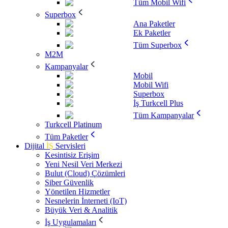
Tüm Mobil Wifi
Superbox
Ana Paketler
Ek Paketler
Tüm Superbox
M2M
Kampanyalar
Mobil
Mobil Wifi
Superbox
İş Turkcell Plus
Tüm Kampanyalar
Turkcell Platinum
Tüm Paketler
Dijital
İŞ
Servisleri
Kesintisiz Erişim
Yeni Nesil Veri Merkezi
Bulut (Cloud) Çözümleri
Siber Güvenlik
Yönetilen Hizmetler
Nesnelerin İnterneti (IoT)
Büyük Veri & Analitik
İş Uygulamaları