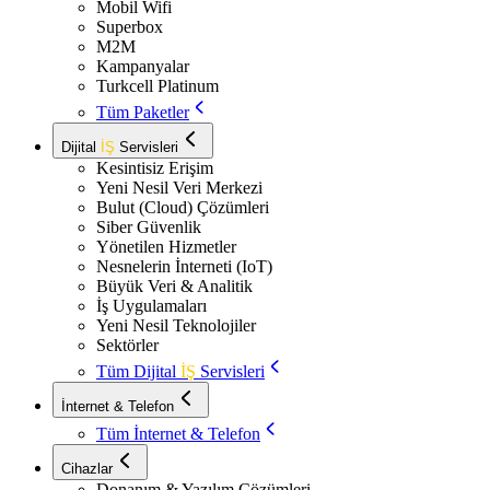
Mobil Wifi
Superbox
M2M
Kampanyalar
Turkcell Platinum
Tüm Paketler
Dijital
İŞ
Servisleri
Kesintisiz Erişim
Yeni Nesil Veri Merkezi
Bulut (Cloud) Çözümleri
Siber Güvenlik
Yönetilen Hizmetler
Nesnelerin İnterneti (IoT)
Büyük Veri & Analitik
İş Uygulamaları
Yeni Nesil Teknolojiler
Sektörler
Tüm Dijital
İŞ
Servisleri
İnternet & Telefon
Tüm İnternet & Telefon
Cihazlar
Donanım & Yazılım Çözümleri