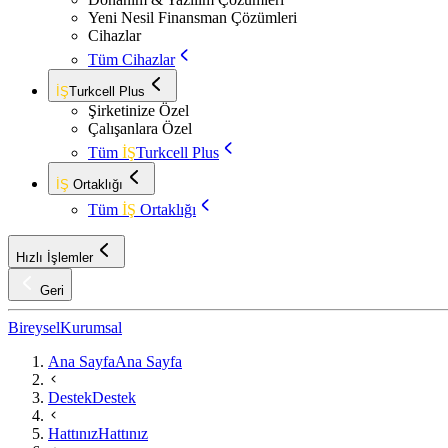
Yeni Nesil Finansman Çözümleri
Cihazlar
Tüm Cihazlar
İŞ
Turkcell Plus
Şirketinize Özel
Çalışanlara Özel
Tüm
İŞ
Turkcell Plus
İŞ
Ortaklığı
Tüm
İŞ
Ortaklığı
Hızlı İşlemler
Geri
Bireysel
Kurumsal
Ana Sayfa
Ana Sayfa
Destek
Destek
Hattınız
Hattınız