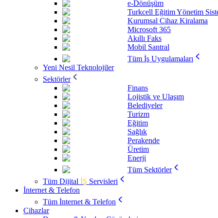
e-Dönüşüm
Turkcell Eğitim Yönetim Sis
Kurumsal Cihaz Kiralama
Microsoft 365
Akıllı Faks
Mobil Santral
Tüm İş Uygulamaları
Yeni Nesil Teknolojiler
Sektörler
Finans
Lojistik ve Ulaşım
Belediyeler
Turizm
Eğitim
Sağlık
Perakende
Üretim
Enerji
Tüm Sektörler
Tüm Dijital
İŞ
Servisleri
İnternet & Telefon
Tüm İnternet & Telefon
Cihazlar