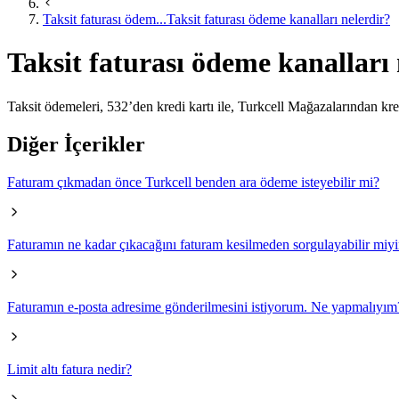
Taksit faturası ödem...
Taksit faturası ödeme kanalları nelerdir?
Taksit faturası ödeme kanalları 
​Taksit ödemeleri, 532’den kredi kartı ile, Turkcell Mağazalarından kred
Diğer İçerikler
Faturam çıkmadan önce Turkcell benden ara ödeme isteyebilir mi?
Faturamın ne kadar çıkacağını faturam kesilmeden sorgulayabilir miy
Faturamın e-posta adresime gönderilmesini istiyorum. Ne yapmalıyım
Limit altı fatura nedir?