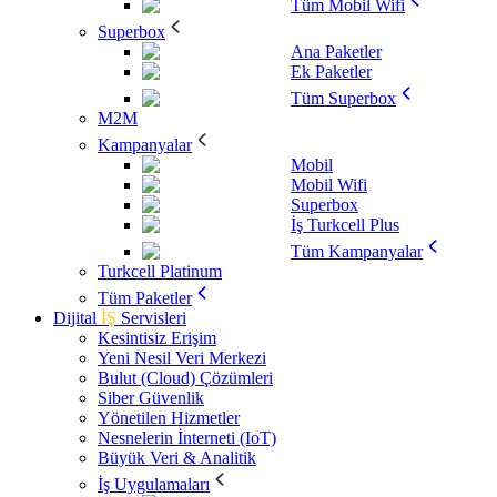
Tüm Mobil Wifi
Superbox
Ana Paketler
Ek Paketler
Tüm Superbox
M2M
Kampanyalar
Mobil
Mobil Wifi
Superbox
İş Turkcell Plus
Tüm Kampanyalar
Turkcell Platinum
Tüm Paketler
Dijital
İŞ
Servisleri
Kesintisiz Erişim
Yeni Nesil Veri Merkezi
Bulut (Cloud) Çözümleri
Siber Güvenlik
Yönetilen Hizmetler
Nesnelerin İnterneti (IoT)
Büyük Veri & Analitik
İş Uygulamaları