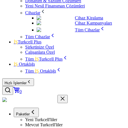
Donanım & Yazılım Çözümleri
Yeni Nesil Finansman Çözümleri
Cihazlar
Cihaz Kiralama
Cihaz Kampanyaları
Tüm Cihazlar
Tüm Cihazlar
İŞ
Turkcell Plus
Şirketinize Özel
Çalışanlara Özel
Tüm
İŞ
Turkcell Plus
İŞ
Ortaklığı
Tüm
İŞ
Ortaklığı
Hızlı İşlemler
0
Paketler
Yeni Turkcell'liler
Mevcut Turkcell'liler