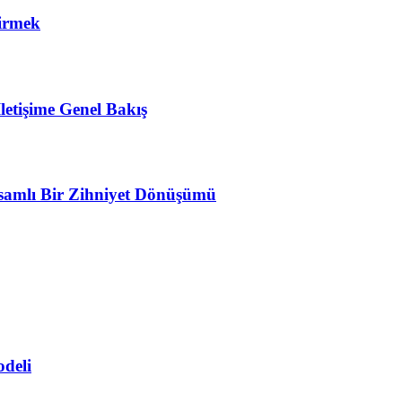
irmek
etişime Genel Bakış
psamlı Bir Zihniyet Dönüşümü
odeli