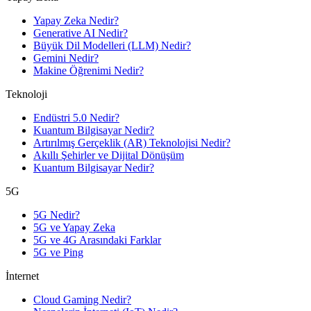
Yapay Zeka Nedir?
Generative AI Nedir?
Büyük Dil Modelleri (LLM) Nedir?
Gemini Nedir?
Makine Öğrenimi Nedir?
Teknoloji
Endüstri 5.0 Nedir?
Kuantum Bilgisayar Nedir?
Artırılmış Gerçeklik (AR) Teknolojisi Nedir?
Akıllı Şehirler ve Dijital Dönüşüm
Kuantum Bilgisayar Nedir?
5G
5G Nedir?
5G ve Yapay Zeka
5G ve 4G Arasındaki Farklar
5G ve Ping
İnternet
Cloud Gaming Nedir?