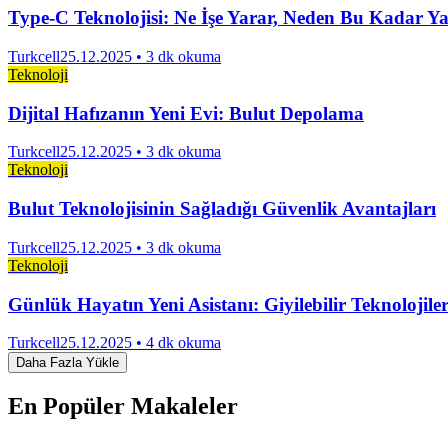
Type-C Teknolojisi: Ne İşe Yarar, Neden Bu Kadar Y
Turkcell
25.12.2025
• 3 dk okuma
Teknoloji
Dijital Hafızanın Yeni Evi: Bulut Depolama
Turkcell
25.12.2025
• 3 dk okuma
Teknoloji
Bulut Teknolojisinin Sağladığı Güvenlik Avantajları
Turkcell
25.12.2025
• 3 dk okuma
Teknoloji
Günlük Hayatın Yeni Asistanı: Giyilebilir Teknolojile
Turkcell
25.12.2025
• 4 dk okuma
Daha Fazla Yükle
En Popüler Makaleler