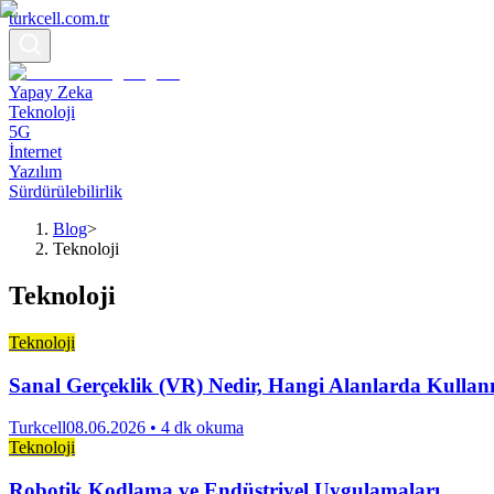
turkcell.com.tr
Yapay Zeka
Teknoloji
5G
İnternet
Yazılım
Sürdürülebilirlik
Blog
>
Teknoloji
Teknoloji
Teknoloji
Sanal Gerçeklik (VR) Nedir, Hangi Alanlarda Kullan
Turkcell
08.06.2026
• 4 dk okuma
Teknoloji
Robotik Kodlama ve Endüstriyel Uygulamaları