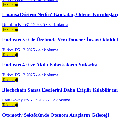
Teknoloji
Finansal Sistem Nedir? Bankalar, Ödeme Kuruluşları, 
Dorukan Bakı
31.12.2025
• 3 dk okuma
Teknoloji
Endüstri 5.0 ile Üretimde Yeni Dönem: İnsan Odaklı
Turkcell
25.12.2025
• 4 dk okuma
Teknoloji
Endüstri 4.0 ve Akıllı Fabrikaların Yükselişi
Turkcell
25.12.2025
• 4 dk okuma
Teknoloji
Blockchain Sanat Eserlerini Daha Erişilir Kılabilir m
Ebru Gökay Er
25.12.2025
• 3 dk okuma
Teknoloji
Otomotiv Sektöründe Otonom Araçların Geleceği