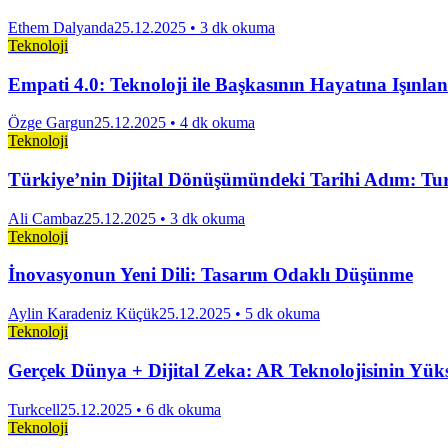
Ethem Dalyanda
25.12.2025
• 3 dk okuma
Teknoloji
Empati 4.0: Teknoloji ile Başkasının Hayatına Işı
Özge Gargun
25.12.2025
• 4 dk okuma
Teknoloji
Türkiye’nin Dijital Dönüşümündeki Tarihi Adım: Turk
Ali Cambaz
25.12.2025
• 3 dk okuma
Teknoloji
İnovasyonun Yeni Dili: Tasarım Odaklı Düşünme
Aylin Karadeniz Küçük
25.12.2025
• 5 dk okuma
Teknoloji
Gerçek Dünya + Dijital Zeka: AR Teknolojisinin Yüks
Turkcell
25.12.2025
• 6 dk okuma
Teknoloji