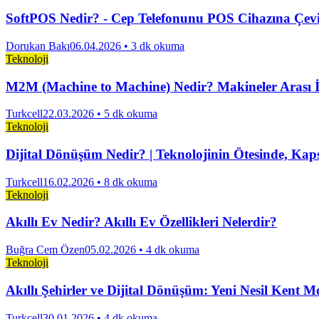
SoftPOS Nedir? - Cep Telefonunu POS Cihazına Çev
Dorukan Bakı
06.04.2026
• 3 dk okuma
Teknoloji
M2M (Machine to Machine) Nedir? Makineler Arası İl
Turkcell
22.03.2026
• 5 dk okuma
Teknoloji
Dijital Dönüşüm Nedir? | Teknolojinin Ötesinde, Ka
Turkcell
16.02.2026
• 8 dk okuma
Teknoloji
Akıllı Ev Nedir? Akıllı Ev Özellikleri Nelerdir?
Buğra Cem Özen
05.02.2026
• 4 dk okuma
Teknoloji
Akıllı Şehirler ve Dijital Dönüşüm: Yeni Nesil Kent M
Turkcell
30.01.2026
• 4 dk okuma