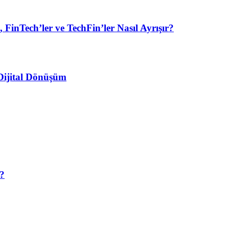
FinTech’ler ve TechFin’ler Nasıl Ayrışır?
 Dijital Dönüşüm
i?