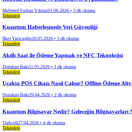
Mehmed Furkan Yılmaz
01.06.2026
• 3 dk okuma
Teknoloji
Kuantum Haberleşmede Veri Güvenliği
İlker Yazıcıoğlu
20.05.2026
• 3 dk okuma
Teknoloji
Akıllı Saat ile Ödeme Yapmak ve NFC Teknolojisi
Dorukan Bakı
11.05.2026
• 3 dk okuma
Teknoloji
Uçakta POS Cihazı Nasıl Çalışır? Offline Ödeme Alty
Dorukan Bakı
29.04.2026
• 2 dk okuma
Teknoloji
Kuantum Bilgisayar Nedir? Geleceğin Bilgisayarları N
Turkcell
27.04.2026
• 4 dk okuma
Teknoloji