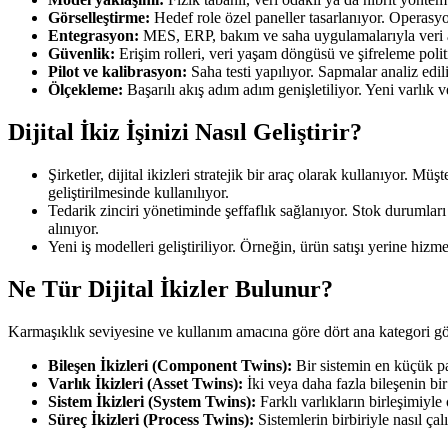
Görselleştirme:
Hedef role özel paneller tasarlanıyor. Operasyo
Entegrasyon:
MES, ERP, bakım ve saha uygulamalarıyla veri alı
Güvenlik:
Erişim rolleri, veri yaşam döngüsü ve şifreleme polit
Pilot ve kalibrasyon:
Saha testi yapılıyor. Sapmalar analiz edil
Ölçekleme:
Başarılı akış adım adım genişletiliyor. Yeni varlık v
Dijital İkiz İşinizi Nasıl Geliştirir?
Şirketler, dijital ikizleri stratejik bir araç olarak kullanıyor. M
geliştirilmesinde kullanılıyor.
Tedarik zinciri yönetiminde şeffaflık sağlanıyor. Stok durumları ve
alınıyor.
Yeni iş modelleri geliştiriliyor. Örneğin, ürün satışı yerine hiz
Ne Tür Dijital İkizler Bulunur?
Karmaşıklık seviyesine ve kullanım amacına göre dört ana kategori gö
Bileşen İkizleri (Component Twins):
Bir sistemin en küçük par
Varlık İkizleri (Asset Twins):
İki veya daha fazla bileşenin bir
Sistem İkizleri (System Twins):
Farklı varlıkların birleşimiyle 
Süreç İkizleri (Process Twins):
Sistemlerin birbiriyle nasıl çal