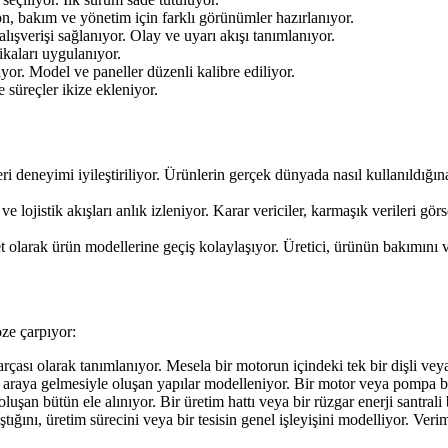
n, bakım ve yönetim için farklı görünümler hazırlanıyor.
şverişi sağlanıyor. Olay ve uyarı akışı tanımlanıyor.
ikaları uygulanıyor.
iyor. Model ve paneller düzenli kalibre ediliyor.
e süreçler ikize ekleniyor.
üşteri deneyimi iyileştiriliyor. Ürünlerin gerçek dünyada nasıl kullanıldığ
 lojistik akışları anlık izleniyor. Karar vericiler, karmaşık verileri görs
met olarak ürün modellerine geçiş kolaylaşıyor. Üretici, ürünün bakımını 
ze çarpıyor:
çası olarak tanımlanıyor. Mesela bir motorun içindeki tek bir dişli vey
 araya gelmesiyle oluşan yapılar modelleniyor. Bir motor veya pompa buna
oluşan bütün ele alınıyor. Bir üretim hattı veya bir rüzgar enerji santral
ıştığını, üretim sürecini veya bir tesisin genel işleyişini modelliyor. Veri