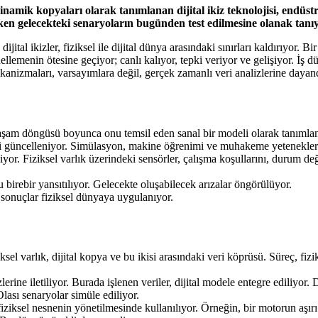
dinamik kopyaları olarak tanımlanan dijital ikiz teknolojisi, endüst
rken gelecekteki senaryoların bugünden test edilmesine olanak tanıy
jital ikizler, fiziksel ile dijital dünya arasındaki sınırları kaldırıyor. 
ellemenin ötesine geçiyor; canlı kalıyor, tepki veriyor ve gelişiyor. İş
anizmaları, varsayımlara değil, gerçek zamanlı veri analizlerine dayandı
yaşam döngüsü boyunca onu temsil eden sanal bir modeli olarak tanımlan
li güncelleniyor. Simülasyon, makine öğrenimi ve muhakeme yetenekleri
r. Fiziksel varlık üzerindeki sensörler, çalışma koşullarını, durum değiş
 birebir yansıtılıyor. Gelecekte oluşabilecek arızalar öngörülüyor.
 sonuçlar fiziksel dünyaya uygulanıyor.
l varlık, dijital kopya ve bu ikisi arasındaki veri köprüsü. Süreç, fizikse
rine iletiliyor. Burada işlenen veriler, dijital modele entegre ediliyor. D
lası senaryolar simüle ediliyor.
fiziksel nesnenin yönetilmesinde kullanılıyor. Örneğin, bir motorun aşırı ı