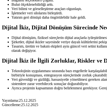
Bağlantı seçenekleri çoğaltı.
Bulut ölçeklenebilirliği arttı.
Veri bilimi ve görselleştirme araçları olgunlaştı.
İşletmeler veri silolarını birleştirdi.
Yatırım geri dönüşü daha öngörülebilir hale geldi.
Dijital İkiz, Dijital Dönüşüm Sürecinde N
Dijital dönüşüm, fiziksel süreçlerin dijital araçlarla iyileştiril
Şirketler, dijital ikizler sayesinde veriye dayalı kültürlerini pek
Tasarım, üretim ve bakım ekipleri aynı güncel veri setini kullanı
olarak değişiyor.
Dijital İkiz ile İlgili Zorluklar, Riskler v
Teknolojinin uygulanması sırasında bazı engellerle karşılaşılabiliy
birbiriyle konuşması, entegrasyon süreçlerinde zorluk çıkarabili
Veri güvenliği ve gizliliği, hassasiyetle yönetilmesi gereken alanla
sistemlere zarar verebilecek sonuçlar doğurabiliyor.
Ayrıca projenin kapsamının doğru belirlenmesi gerekiyor. Gereğin
Yayınlama:
25.12.2025
Güncelleme:
25.12.2025