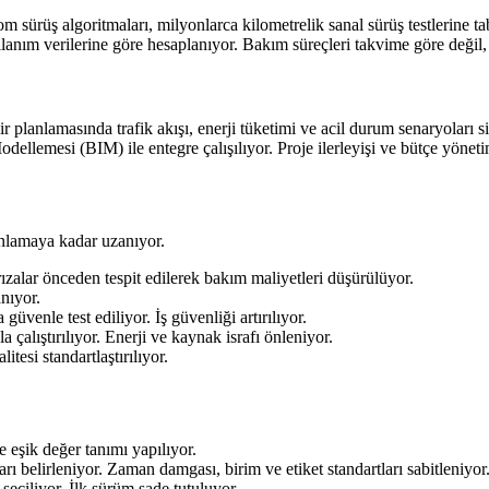
nom sürüş algoritmaları, milyonlarca kilometrelik sanal sürüş testlerine 
anım verilerine göre hesaplanıyor. Bakım süreçleri takvime göre değil, 
 Şehir planlamasında trafik akışı, enerji tüketimi ve acil durum senaryolar
odellemesi (BIM) ile entegre çalışılıyor. Proje ilerleyişi ve bütçe yönetim
lanlamaya kadar uzanıyor.
Arızalar önceden tespit edilerek bakım maliyetleri düşürülüyor.
anıyor.
üvenle test ediliyor. İş güvenliği artırılıyor.
 çalıştırılıyor. Enerji ve kaynak israfı önleniyor.
tesi standartlaştırılıyor.
e eşik değer tanımı yapılıyor.
arı belirleniyor. Zaman damgası, birim ve etiket standartları sabitleniyor
 seçiliyor. İlk sürüm sade tutuluyor.