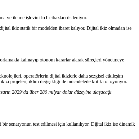
ama ve iletme işlevini IoT cihazları üstleniyor.
tal ikiz statik bir modelden ibaret kalıyor. Dijital ikiz olmadan ise
aporlamakla kalmayıp otonom kararlar alarak süreçleri yönetmeye
nolojileri, operatörlerin dijital ikizlerle daha sezgisel etkileşim
izi projeleri, iklim değişikliği ile mücadelede kritik rol oynuyor.
 Pazarın 2029’da über 280 milyar dolar düzeyine ulaşacağı
 bir senaryonun test edilmesi için kullanılıyor. Dijital ikiz ise dinamik