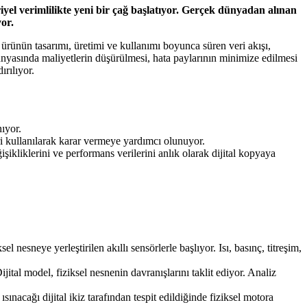
riyel verimlilikte yeni bir çağ başlatıyor. Gerçek dünyadan alınan
or.
Bir ürünün tasarımı, üretimi ve kullanımı boyunca süren veri akışı,
 dünyasında maliyetlerin düşürülmesi, hata paylarının minimize edilmesi
rılıyor.
ıyor.
 kullanılarak karar vermeye yardımcı olunuyor.
ikliklerini ve performans verilerini anlık olarak dijital kopyaya
l nesneye yerleştirilen akıllı sensörlerle başlıyor. Isı, basınç, titreşim,
ijital model, fiziksel nesnenin davranışlarını taklit ediyor. Analiz
sınacağı dijital ikiz tarafından tespit edildiğinde fiziksel motora