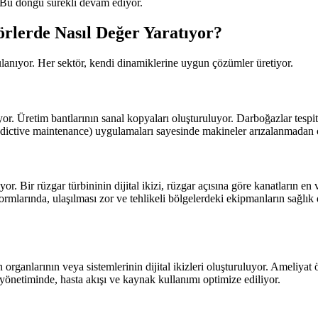
 Bu döngü sürekli devam ediyor.
örlerde Nasıl Değer Yaratıyor?
lanıyor. Her sektör, kendi dinamiklerine uygun çözümler üretiyor.
iyor. Üretim bantlarının sanal kopyaları oluşturuluyor. Darboğazlar tespit 
(predictive maintenance) uygulamaları sayesinde makineler arızalanmadan 
iyor. Bir rüzgar türbininin dijital ikizi, rüzgar açısına göre kanatların 
formlarında, ulaşılması zor ve tehlikeli bölgelerdeki ekipmanların sağlık
ın organlarının veya sistemlerinin dijital ikizleri oluşturuluyor. Ameliyat
e yönetiminde, hasta akışı ve kaynak kullanımı optimize ediliyor.