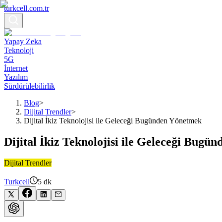
turkcell.com.tr
Yapay Zeka
Teknoloji
5G
İnternet
Yazılım
Sürdürülebilirlik
Blog
>
Dijital Trendler
>
Dijital İkiz Teknolojisi ile Geleceği Bugünden Yönetmek
Dijital İkiz Teknolojisi ile Geleceği Bug
Dijital Trendler
Turkcell
5
dk