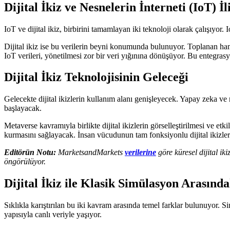
Dijital İkiz ve Nesnelerin İnterneti (IoT) İli
IoT ve dijital ikiz, birbirini tamamlayan iki teknoloji olarak çalışıyor. 
Dijital ikiz ise bu verilerin beyni konumunda bulunuyor. Toplanan ham v
IoT verileri, yönetilmesi zor bir veri yığınına dönüşüyor. Bu entegrasyo
Dijital İkiz Teknolojisinin Geleceği
Gelecekte dijital ikizlerin kullanım alanı genişleyecek. Yapay zeka 
başlayacak.
Metaverse kavramıyla birlikte dijital ikizlerin görselleştirilmesi ve etk
kurmasını sağlayacak. İnsan vücudunun tam fonksiyonlu dijital ikizleri,
Editörün Notu:
MarketsandMarkets
verilerine
göre küresel dijital i
öngörülüyor.
Dijital İkiz ile Klasik Simülasyon Arasınd
Sıklıkla karıştırılan bu iki kavram arasında temel farklar bulunuyor. Si
yapısıyla canlı veriyle yaşıyor.