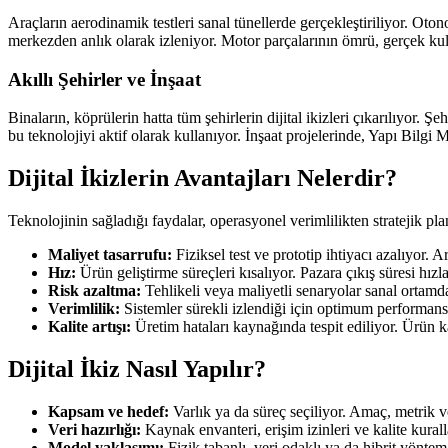
Araçların aerodinamik testleri sanal tünellerde gerçekleştiriliyor. Oto
merkezden anlık olarak izleniyor. Motor parçalarının ömrü, gerçek kull
Akıllı Şehirler ve İnşaat
Binaların, köprülerin hatta tüm şehirlerin dijital ikizleri çıkarılıyor.
bu teknolojiyi aktif olarak kullanıyor. İnşaat projelerinde, Yapı Bilgi M
Dijital İkizlerin Avantajları Nelerdir?
Teknolojinin sağladığı faydalar, operasyonel verimlilikten stratejik p
Maliyet tasarrufu:
Fiziksel test ve prototip ihtiyacı azalıyor. 
Hız:
Ürün geliştirme süreçleri kısalıyor. Pazara çıkış süresi hızl
Risk azaltma:
Tehlikeli veya maliyetli senaryolar sanal ortamda g
Verimlilik:
Sistemler sürekli izlendiği için optimum performansla
Kalite artışı:
Üretim hataları kaynağında tespit ediliyor. Ürün kali
Dijital İkiz Nasıl Yapılır?
Kapsam ve hedef:
Varlık ya da süreç seçiliyor. Amaç, metrik v
Veri hazırlığı:
Kaynak envanteri, erişim izinleri ve kalite kurall
Model yaklaşımı:
Fizik tabanlı, veri odaklı ya da hibrit yöntem