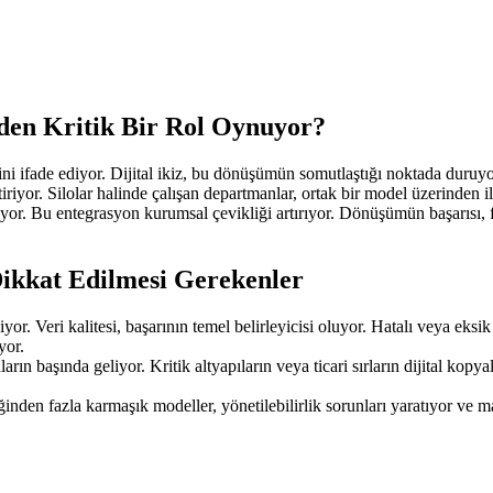
eden Kritik Bir Rol Oynuyor?
mesini ifade ediyor. Dijital ikiz, bu dönüşümün somutlaştığı noktada duruy
iştiriyor. Silolar halinde çalışan departmanlar, ortak bir model üzerinden i
yor. Bu entegrasyon kurumsal çevikliği artırıyor. Dönüşümün başarısı, fiz
e Dikkat Edilmesi Gerekenler
or. Veri kalitesi, başarının temel belirleyicisi oluyor. Hatalı veya eksik 
yor.
rın başında geliyor. Kritik altyapıların veya ticari sırların dijital kopyal
den fazla karmaşık modeller, yönetilebilirlik sorunları yaratıyor ve mali