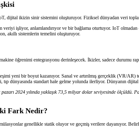
şkisi
IoT, dijital ikizin sinir sistemini oluşturuyor. Fiziksel dünyadan veri topl
eriyi işliyor, anlamlandırıyor ve bir bağlama oturtuyor. IoT olmadan diji
n, akıllı sistemlerin temelini oluşturuyor.
ve makine öğrenimi entegrasyonu derinleşecek. İkizler, sadece durumu r
ileşimi yeni bir boyut kazanıyor. Sanal ve artırılmış gerçeklik (VR/AR) tek
 tıp dünyasında standart hale gelme yolunda ilerliyor. Dünyanın dijital ik
kiz pazarı 2024 yılında yaklaşık 73,5 milyar dolar seviyesinde ölçüldü.
aki Fark Nedir?
mülasyonlar genellikle statik oluyor ve geçmiş verilere dayanıyor. Belirli