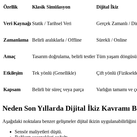
Özellik
Klasik Simülasyon
Dijital İkiz
Veri Kaynağı
Statik / Tarihsel Veri
Gerçek Zamanlı / Di
Zamanlama
Belirli aralıklarla / Offline
Sürekli / Online
Amaç
Tasarım doğrulama, belirli testler
Tüm yaşam döngüsü 
Etkileşim
Tek yönlü (Genellikle)
Çift yönlü (Fizikselde
Kapsam
Belirli bir süreç veya parça
Varlığın tamamı ve ç
Neden Son Yıllarda Dijital İkiz Kavramı 
Aşağıdaki noktalara benzer gelişmeler dijital ikizin uygulanabilirliğ
Sensör maliyetleri düştü.