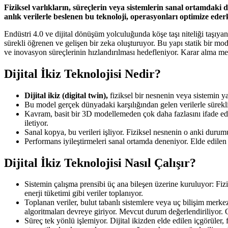
Fiziksel varlıkların, süreçlerin veya sistemlerin sanal ortamdaki 
anlık verilerle beslenen bu teknoloji, operasyonları optimize ede
Endüstri 4.0 ve dijital dönüşüm yolculuğunda köşe taşı niteliği taşıyan di
sürekli öğrenen ve gelişen bir zeka oluşturuyor. Bu yapı statik bir mod
ve inovasyon süreçlerinin hızlandırılması hedefleniyor. Karar alma mek
Dijital İkiz Teknolojisi Nedir?
Dijital ikiz (digital twin),
fiziksel bir nesnenin veya sistemin 
Bu model gerçek dünyadaki karşılığından gelen verilerle sürek
Kavram, basit bir 3D modellemeden çok daha fazlasını ifade ediyo
iletiyor.
Sanal kopya, bu verileri işliyor. Fiziksel nesnenin o anki durumu
Performans iyileştirmeleri sanal ortamda deneniyor. Elde edilen
Dijital İkiz Teknolojisi Nasıl Çalışır?
Sistemin çalışma prensibi üç ana bileşen üzerine kuruluyor: Fizikse
enerji tüketimi gibi veriler toplanıyor.
Toplanan veriler, bulut tabanlı sistemlere veya uç bilişim merkezle
algoritmaları devreye giriyor. Mevcut durum değerlendiriliyor. O
Süreç tek yönlü işlemiyor. Dijital ikizden elde edilen içgörüler, 