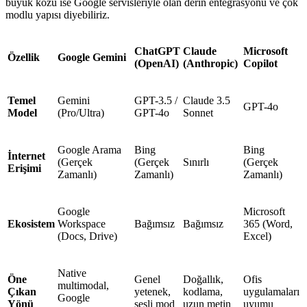
büyük kozu ise Google servisleriyle olan derin entegrasyonu ve çok
modlu yapısı diyebiliriz.
ChatGPT
Claude
Microsoft
Özellik
Google Gemini
(OpenAI)
(Anthropic)
Copilot
Temel
Gemini
GPT-3.5 /
Claude 3.5
GPT-4o
Model
(Pro/Ultra)
GPT-4o
Sonnet
Google Arama
Bing
Bing
İnternet
(Gerçek
(Gerçek
Sınırlı
(Gerçek
Erişimi
Zamanlı)
Zamanlı)
Zamanlı)
Google
Microsoft
Ekosistem
Workspace
Bağımsız
Bağımsız
365 (Word,
(Docs, Drive)
Excel)
Native
Öne
Genel
Doğallık,
Ofis
multimodal,
Çıkan
yetenek,
kodlama,
uygulamaları
Google
Yönü
sesli mod
uzun metin
uyumu