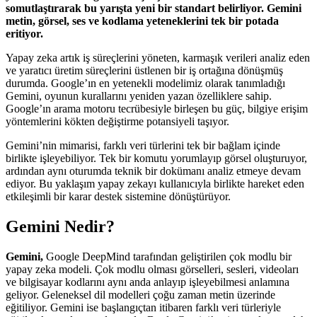
somutlaştırarak bu yarışta yeni bir standart belirliyor. Gemini
metin, görsel, ses ve kodlama yeteneklerini tek bir potada
eritiyor.
Yapay zeka artık iş süreçlerini yöneten, karmaşık verileri analiz eden
ve yaratıcı üretim süreçlerini üstlenen bir iş ortağına dönüşmüş
durumda. Google’ın en yetenekli modelimiz olarak tanımladığı
Gemini, oyunun kurallarını yeniden yazan özelliklere sahip.
Google’ın arama motoru tecrübesiyle birleşen bu güç, bilgiye erişim
yöntemlerini kökten değiştirme potansiyeli taşıyor.
Gemini’nin mimarisi, farklı veri türlerini tek bir bağlam içinde
birlikte işleyebiliyor. Tek bir komutu yorumlayıp görsel oluşturuyor,
ardından aynı oturumda teknik bir dokümanı analiz etmeye devam
ediyor. Bu yaklaşım yapay zekayı kullanıcıyla birlikte hareket eden
etkileşimli bir karar destek sistemine dönüştürüyor.
Gemini Nedir?
Gemini,
Google DeepMind tarafından geliştirilen çok modlu bir
yapay zeka modeli. Çok modlu olması görselleri, sesleri, videoları
ve bilgisayar kodlarını aynı anda anlayıp işleyebilmesi anlamına
geliyor. Geleneksel dil modelleri çoğu zaman metin üzerinde
eğitiliyor. Gemini ise başlangıçtan itibaren farklı veri türleriyle