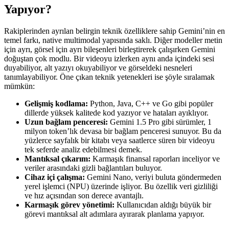
Yapıyor?
Rakiplerinden ayrılan belirgin teknik özelliklere sahip Gemini’nin en
temel farkı, native multimodal yapısında saklı. Diğer modeller metin
için ayrı, görsel için ayrı bileşenleri birleştirerek çalışırken Gemini
doğuştan çok modlu. Bir videoyu izlerken aynı anda içindeki sesi
duyabiliyor, alt yazıyı okuyabiliyor ve görseldeki nesneleri
tanımlayabiliyor. Öne çıkan teknik yetenekleri ise şöyle sıralamak
mümkün:
Gelişmiş kodlama:
Python, Java, C++ ve Go gibi popüler
dillerde yüksek kalitede kod yazıyor ve hataları ayıklıyor.
Uzun bağlam penceresi:
Gemini 1.5 Pro gibi sürümler, 1
milyon token’lık devasa bir bağlam penceresi sunuyor. Bu da
yüzlerce sayfalık bir kitabı veya saatlerce süren bir videoyu
tek seferde analiz edebilmesi demek.
Mantıksal çıkarım:
Karmaşık finansal raporları inceliyor ve
veriler arasındaki gizli bağlantıları buluyor.
Cihaz içi çalışma:
Gemini Nano, veriyi buluta göndermeden
yerel işlemci (NPU) üzerinde işliyor. Bu özellik veri gizliliği
ve hız açısından son derece avantajlı.
Karmaşık görev yönetimi:
Kullanıcıdan aldığı büyük bir
görevi mantıksal alt adımlara ayırarak planlama yapıyor.