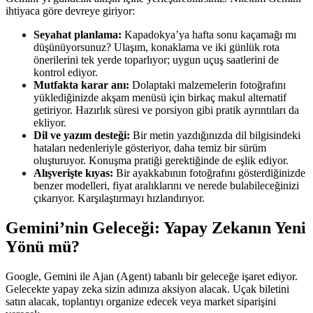
ihtiyaca göre devreye giriyor:
Seyahat planlama:
Kapadokya’ya hafta sonu kaçamağı mı
düşünüyorsunuz? Ulaşım, konaklama ve iki günlük rota
önerilerini tek yerde toparlıyor; uygun uçuş saatlerini de
kontrol ediyor.
Mutfakta karar anı:
Dolaptaki malzemelerin fotoğrafını
yüklediğinizde akşam menüsü için birkaç makul alternatif
getiriyor. Hazırlık süresi ve porsiyon gibi pratik ayrıntıları da
ekliyor.
Dil ve yazım desteği:
Bir metin yazdığınızda dil bilgisindeki
hataları nedenleriyle gösteriyor, daha temiz bir sürüm
oluşturuyor. Konuşma pratiği gerektiğinde de eşlik ediyor.
Alışverişte kıyas:
Bir ayakkabının fotoğrafını gösterdiğinizde
benzer modelleri, fiyat aralıklarını ve nerede bulabileceğinizi
çıkarıyor. Karşılaştırmayı hızlandırıyor.
Gemini’nin Geleceği: Yapay Zekanın Yeni
Yönü mü?
Google, Gemini ile Ajan (Agent) tabanlı bir geleceğe işaret ediyor.
Gelecekte yapay zeka sizin adınıza aksiyon alacak. Uçak biletini
satın alacak, toplantıyı organize edecek veya market siparişini