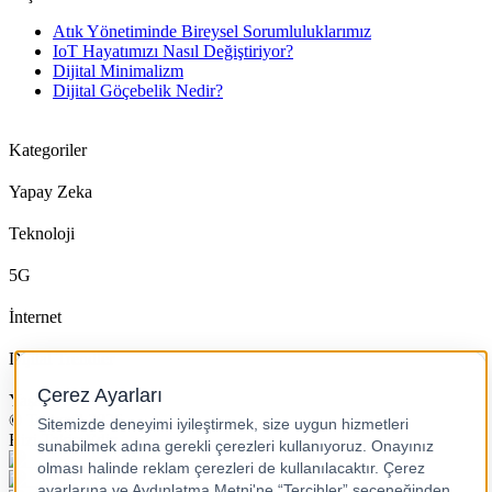
Atık Yönetiminde Bireysel Sorumluluklarımız
IoT Hayatımızı Nasıl Değiştiriyor?
Dijital Minimalizm
Dijital Göçebelik Nedir?
Kategoriler
Yapay Zeka
Teknoloji
5G
İnternet
Dijital Trendler
Yaşam
© Turkcell 2026
Bizi Takip Edin