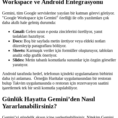
Workspace ve Android Entegrasyonu
Gemini, tüm Google servislerine yayılan bir katman görevi görüyor.
"Google Workspace için Gemini" özelliği ile ofis yazılımları çok
daha akıllı hale gelmiş durumda:
Gmail:
Gelen uzun e-posta zincirlerini özetliyor, yanıt
taslakları hazırlıyor.
Docs:
Boş bir sayfada metin üretiyor veya eldeki notları
düzenleyip paragraflara bölüyor.
Sheets:
Karmaşık veriler için formüller oluşturuyor, tabloları
analiz edip grafik öneriyor.
Slides:
Metin tabanlı komutlarla sunumlar için özgün görseller
yaratıyor.
Android tarafında hedef, telefonun içindeki uygulamaların birbirini
daha iyi anlaması. Örneğin Haritalar uygulamasından bir restoran
bulup Takvim uygulamasında o restoran için rezervasyon saatini
işaretlemek tek bir sesli komutla yapılabiliyor.
Günlük Hayatta Gemini’den Nasıl
Yararlanabilirsiniz?
Gemini’yi gündelik akışın içine yerleştirebilirsiniz. Nitekim Gemini