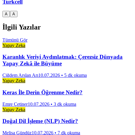
Turkcell
A
A
İlgili Yazılar
Tümünü Gör
Yapay Zeka
Karanlık Veriyi Aydınlatmak: Çerezsiz Dünyada
Yapay Zekâ ile Büyüme
Çiğdem Arslan Arı
10.07.2026
• 5 dk okuma
Yapay Zeka
Keras İle Derin Öğrenme Nedir?
Emre Çetiner
10.07.2026
• 3 dk okuma
Yapay Zeka
Doğal Dil İşleme (NLP) Nedir?
Melisa Gündüz
10.07.2026
• 7 dk okuma