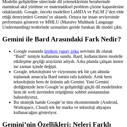
Modelin geliştirilme sürecinde dil yeteneklerinin beraberinde
mantıksal akıl yürütme ve matematiksel problem çözme kapasitesine
odaklanıldı. Google, önceki modelleri LaMDA ve PaLM 2’den elde
ettiği deneyimleri Gemini’ye aktardı. Ortaya ise insan seviyesinde
performans gösteren ve MMLU (Massive Multitask Language
Understanding) testlerinde uzmanları geride bırakan ilk model çıktı.
Gemini ile Bard Arasındaki Fark Nedir?
Google esasında
üretken yapay zeka​
servisini ilk olarak
"Bard" ismiyle kullanıma sundu. Bard, kullanıcıların modelle
etkileşime geçtiği arayüzün adıydı. Arka planda çalışan motor
ise zaman içinde değişti.
Google, teknolojisini ve vizyonunu tek bir çatı altında
toplamak amacıyla Bard ismini rafa kaldırdı. Artık hem
teknolojinin hem de ürünün adı Gemini. Yani Gemini
dediğimizde hem Google’ın geliştirdiği güçlü dil modelinden
hem de web üzerinden eriştiğimiz sohbet asistanından
bahsediyoruz.
Bu stratejik hamle Google’ın tüm ekosisteminde (Android,
Workspace, Cloud) tek bir marka ve teknoloji altyapısı
kullanacağını gösteriyor.
Gemini’nin Özellikleri: Neleri Farklı