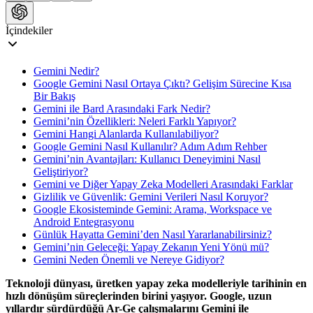
İçindekiler
Gemini Nedir?
Google Gemini Nasıl Ortaya Çıktı? Gelişim Sürecine Kısa
Bir Bakış
Gemini ile Bard Arasındaki Fark Nedir?
Gemini’nin Özellikleri: Neleri Farklı Yapıyor?
Gemini Hangi Alanlarda Kullanılabiliyor?
Google Gemini Nasıl Kullanılır? Adım Adım Rehber
Gemini’nin Avantajları: Kullanıcı Deneyimini Nasıl
Geliştiriyor?
Gemini ve Diğer Yapay Zeka Modelleri Arasındaki Farklar
Gizlilik ve Güvenlik: Gemini Verileri Nasıl Koruyor?
Google Ekosisteminde Gemini: Arama, Workspace ve
Android Entegrasyonu
Günlük Hayatta Gemini’den Nasıl Yararlanabilirsiniz?
Gemini’nin Geleceği: Yapay Zekanın Yeni Yönü mü?
Gemini Neden Önemli ve Nereye Gidiyor?
​​Teknoloji dünyası, üretken yapay zeka modelleriyle tarihinin en
hızlı dönüşüm süreçlerinden birini yaşıyor. Google, uzun
yıllardır sürdürdüğü Ar-Ge çalışmalarını Gemini ile