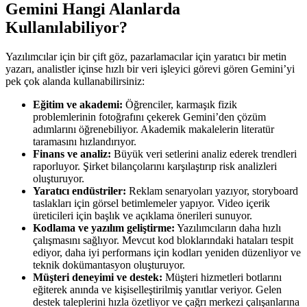
Gemini Hangi Alanlarda
Kullanılabiliyor?
Yazılımcılar için bir çift göz, pazarlamacılar için yaratıcı bir metin
yazarı, analistler içinse hızlı bir veri işleyici görevi gören Gemini’yi
pek çok alanda kullanabilirsiniz:
Eğitim ve akademi:
Öğrenciler, karmaşık fizik
problemlerinin fotoğrafını çekerek Gemini’den çözüm
adımlarını öğrenebiliyor. Akademik makalelerin literatür
taramasını hızlandırıyor.
Finans ve analiz:
Büyük veri setlerini analiz ederek trendleri
raporluyor. Şirket bilançolarını karşılaştırıp risk analizleri
oluşturuyor.
Yaratıcı endüstriler:
Reklam senaryoları yazıyor, storyboard
taslakları için görsel betimlemeler yapıyor. Video içerik
üreticileri için başlık ve açıklama önerileri sunuyor.
Kodlama ve yazılım geliştirme:
Yazılımcıların daha hızlı
çalışmasını sağlıyor. Mevcut kod bloklarındaki hataları tespit
ediyor, daha iyi performans için kodları yeniden düzenliyor ve
teknik dokümantasyon oluşturuyor.
Müşteri deneyimi ve destek:
Müşteri hizmetleri botlarını
eğiterek anında ve kişiselleştirilmiş yanıtlar veriyor. Gelen
destek taleplerini hızla özetliyor ve çağrı merkezi çalışanlarına