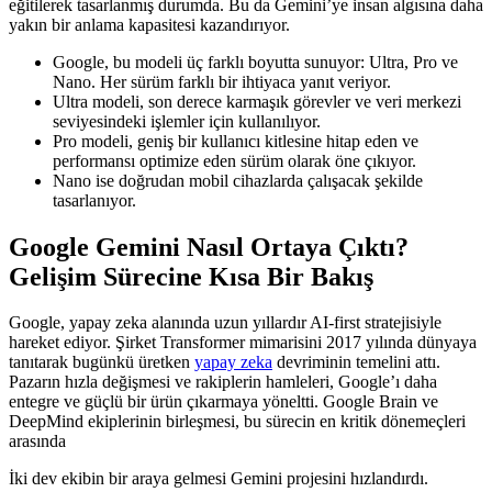
eğitilerek tasarlanmış durumda. Bu da Gemini’ye insan algısına daha
yakın bir anlama kapasitesi kazandırıyor.
Google, bu modeli üç farklı boyutta sunuyor: Ultra, Pro ve
Nano. Her sürüm farklı bir ihtiyaca yanıt veriyor.
Ultra modeli, son derece karmaşık görevler ve veri merkezi
seviyesindeki işlemler için kullanılıyor.
Pro modeli, geniş bir kullanıcı kitlesine hitap eden ve
performansı optimize eden sürüm olarak öne çıkıyor.
Nano ise doğrudan mobil cihazlarda çalışacak şekilde
tasarlanıyor.
Google Gemini Nasıl Ortaya Çıktı?
Gelişim Sürecine Kısa Bir Bakış
Google, yapay zeka alanında uzun yıllardır AI-first stratejisiyle
hareket ediyor. Şirket Transformer mimarisini 2017 yılında dünyaya
tanıtarak bugünkü üretken
yapay zeka
devriminin temelini attı.
Pazarın hızla değişmesi ve rakiplerin hamleleri, Google’ı daha
entegre ve güçlü bir ürün çıkarmaya yöneltti. Google Brain ve
DeepMind ekiplerinin birleşmesi, bu sürecin en kritik dönemeçleri
arasında
İki dev ekibin bir araya gelmesi Gemini projesini hızlandırdı.