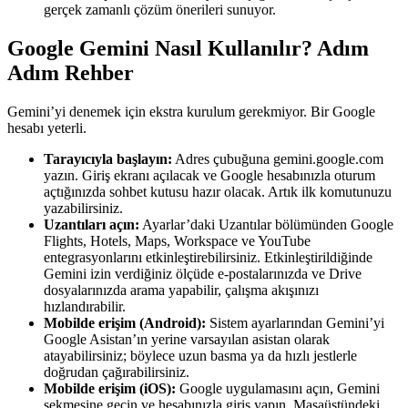
gerçek zamanlı çözüm önerileri sunuyor.
Google Gemini Nasıl Kullanılır? Adım
Adım Rehber
Gemini’yi denemek için ekstra kurulum gerekmiyor. Bir Google
hesabı yeterli.
Tarayıcıyla başlayın:
Adres çubuğuna gemini.google.com
yazın. Giriş ekranı açılacak ve Google hesabınızla oturum
açtığınızda sohbet kutusu hazır olacak. Artık ilk komutunuzu
yazabilirsiniz.
Uzantıları açın:
Ayarlar’daki Uzantılar bölümünden Google
Flights, Hotels, Maps, Workspace ve YouTube
entegrasyonlarını etkinleştirebilirsiniz. Etkinleştirildiğinde
Gemini izin verdiğiniz ölçüde e-postalarınızda ve Drive
dosyalarınızda arama yapabilir, çalışma akışınızı
hızlandırabilir.
Mobilde erişim (Android):
Sistem ayarlarından Gemini’yi
Google Asistan’ın yerine varsayılan asistan olarak
atayabilirsiniz; böylece uzun basma ya da hızlı jestlerle
doğrudan çağırabilirsiniz.
Mobilde erişim (iOS):
Google uygulamasını açın, Gemini
sekmesine geçin ve hesabınızla giriş yapın. Masaüstündeki