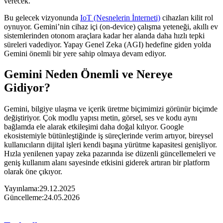
verecek.
Bu gelecek vizyonunda
IoT (Nesnelerin İnterneti)​
cihazları kilit rol
oynuyor. Gemini’nin cihaz içi (on-device) çalışma yeteneği, akıllı ev
sistemlerinden otonom araçlara kadar her alanda daha hızlı tepki
süreleri vadediyor. Yapay Genel Zeka (AGI) hedefine giden yolda
Gemini önemli bir yere sahip olmaya devam ediyor.
Gemini Neden Önemli ve Nereye
Gidiyor?
Gemini, bilgiye ulaşma ve içerik üretme biçimimizi görünür biçimde
değiştiriyor. Çok modlu yapısı metin, görsel, ses ve kodu aynı
bağlamda ele alarak etkileşimi daha doğal kılıyor. Google
ekosistemiyle bütünleştiğinde iş süreçlerinde verim artıyor, bireysel
kullanıcıların dijital işleri kendi başına yürütme kapasitesi genişliyor.
Hızla yenilenen yapay zeka pazarında ise düzenli güncellemeleri ve
geniş kullanım alanı sayesinde etkisini giderek artıran bir platform
olarak öne çıkıyor.
Yayınlama:
29.12.2025
Güncelleme:
24.05.2026