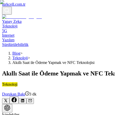
turkcell.com.tr
Yapay Zeka
Teknoloji
5G
İnternet
Yazılım
Sürdürülebilirlik
Blog
>
Teknoloji
>
Akıllı Saat ile Ödeme Yapmak ve NFC Teknolojisi
Akıllı Saat ile Ödeme Yapmak ve NFC Tekn
Teknoloji
Dorukan Bakı
3
dk
İçindekiler