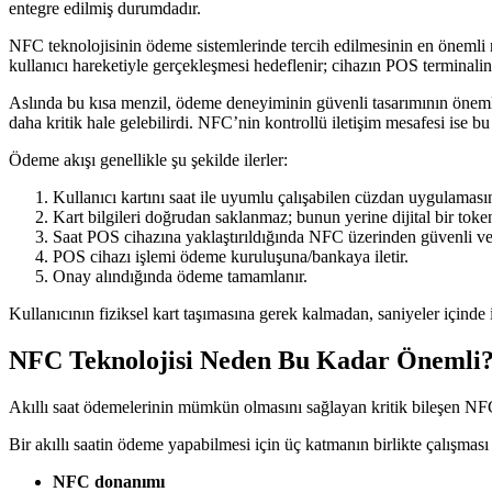
entegre edilmiş durumdadır.
NFC teknolojisinin ödeme sistemlerinde tercih edilmesinin en önemli ne
kullanıcı hareketiyle gerçekleşmesi hedeflenir; cihazın POS terminaline 
Aslında bu kısa menzil, ödeme deneyiminin güvenli tasarımının önemli b
daha kritik hale gelebilirdi. NFC’nin kontrollü iletişim mesafesi ise b
Ödeme akışı genellikle şu şekilde ilerler:
Kullanıcı kartını saat ile uyumlu çalışabilen cüzdan uygulaması
Kart bilgileri doğrudan saklanmaz; bunun yerine dijital bir token
Saat POS cihazına yaklaştırıldığında NFC üzerinden güvenli veri
POS cihazı işlemi ödeme kuruluşuna/bankaya iletir.
Onay alındığında ödeme tamamlanır.
Kullanıcının fiziksel kart taşımasına gerek kalmadan, saniyeler içinde 
NFC Teknolojisi Neden Bu Kadar Önemli
Akıllı saat ödemelerinin mümkün olmasını sağlayan kritik bileşen NFC
Bir akıllı saatin ödeme yapabilmesi için üç katmanın birlikte çalışması
NFC donanımı