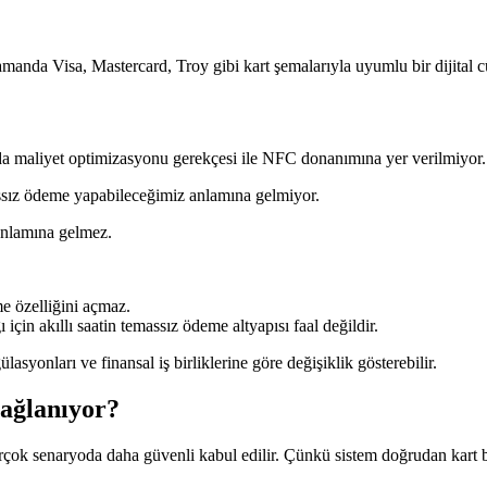
manda Visa, Mastercard, Troy gibi kart şemalarıyla uyumlu bir dijital cü
ğunda maliyet optimizasyonu gerekçesi ile NFC donanımına yer verilmiyor
massız ödeme yapabileceğimiz anlamına gelmiyor.
anlamına gelmez.
me özelliğini açmaz.
için akıllı saatin temassız ödeme altyapısı faal değildir.
lasyonları ve finansal iş birliklerine göre değişiklik gösterebilir.
Sağlanıyor?
birçok senaryoda daha güvenli kabul edilir. Çünkü sistem doğrudan kart b