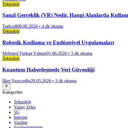
Teknoloji
Sanal Gerçeklik (VR) Nedir, Hangi Alanlarda Kullan
Turkcell
08.06.2026
• 4 dk okuma
Teknoloji
Robotik Kodlama ve Endüstriyel Uygulamaları
Mehmed Furkan Yılmaz
01.06.2026
• 3 dk okuma
Teknoloji
Kuantum Haberleşmede Veri Güvenliği
İlker Yazıcıoğlu
20.05.2026
• 3 dk okuma
Kategoriler
Teknoloji
Yapay Zeka
5G
İnternet
Yazılım
Sürdürülebilirlik