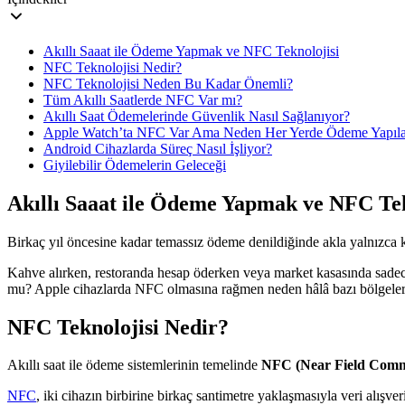
​Akıllı Saaat ile Ödeme Yapmak ve NFC Teknolojisi
NFC Teknolojisi Nedir?
NFC Teknolojisi Neden Bu Kadar Önemli?
Tüm Akıllı Saatlerde NFC Var mı?
Akıllı Saat Ödemelerinde Güvenlik Nasıl Sağlanıyor?
Apple Watch’ta NFC Var Ama Neden Her Yerde Ödeme Yapıl
Android Cihazlarda Süreç Nasıl İşliyor?
Giyilebilir Ödemelerin Geleceği
​Akıllı Saaat ile Ödeme Yapmak ve NFC Tek
Birkaç yıl öncesine kadar temassız ödeme denildiğinde akla yalnızca kre
Kahve alırken, restoranda hesap öderken veya market kasasında sadece
mu? Apple cihazlarda NFC olmasına rağmen neden hâlâ bazı bölgelerd
NFC Teknolojisi Nedir?
Akıllı saat ile ödeme sistemlerinin temelinde
NFC (Near Field Commun
NFC​
, iki cihazın birbirine birkaç santimetre yaklaşmasıyla veri alışver