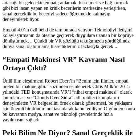
artacağı bir gelecekte empati; anlamak, hissetmek ve bağ kurmak
gibi bizi insan yapan en kritik becerilerin merkezine yerleşirken,
sanal gerçeklik bu beceriyi sadece öğretmekle kalmayıp
deneyimletebiliyor.
Empati 4.0’ın özü belki de tam burada yatıyor: Teknolojiyi iletişimi
kolaylaştırmanın da ötesine geçirerek duygulara uzanan bir köprüye
dönüştürmek… Çünkü bir VR gözlüğü taktığımızda gördüğümüz
dünya sanal olabilir ama hissettiklerimiz fazlasıyla gerçek...
“Empati Makinesi VR” Kavramı Nasıl
Ortaya Çıktı?
Ünlü film eleştirmeni Robert Ebert’in “Benim için filmler, empati
üreten bir makine gibi.” sözünden esinlenerek Chris Milk’in 2015
yılındaki TED konuşmasında VR’I “nihai empati makinesi” olarak
tanımlaması ve “Clouds Over Sidra” adlı mülteci kamplarını
deneyimleten VR belgeselini örnek olarak göstermesi, bu yaklaşım
için önemli bir dönüm noktası olarak kabul ediliyor. O günden sonra
bu kavramın medya, sanat ve teknoloji çevrelerinde hızla
yayılmasını sağladı.
Peki Bilim Ne Diyor? Sanal Gerçeklik ile