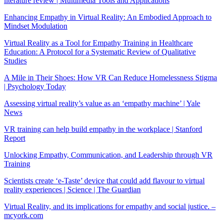
literature review | Multimedia Tools and Applications
Enhancing Empathy in Virtual Reality: An Embodied Approach to
Mindset Modulation
Virtual Reality as a Tool for Empathy Training in Healthcare
Education: A Protocol for a Systematic Review of Qualitative
Studies
A Mile in Their Shoes: How VR Can Reduce Homelessness Stigma
| Psychology Today
Assessing virtual reality’s value as an ‘empathy machine’ | Yale
News
VR training can help build empathy in the workplace | Stanford
Report
Unlocking Empathy, Communication, and Leadership through VR
Training
Scientists create ‘e-Taste’ device that could add flavour to virtual
reality experiences | Science | The Guardian
Virtual Reality, and its implications for empathy and social justice. –
mcyork.com