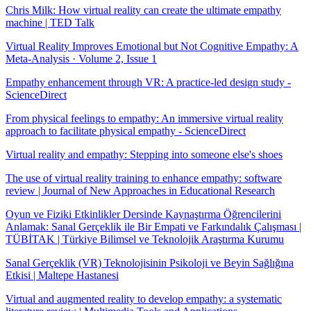
Chris Milk: How virtual reality can create the ultimate empathy
machine | TED Talk
Virtual Reality Improves Emotional but Not Cognitive Empathy: A
Meta-Analysis · Volume 2, Issue 1
Empathy enhancement through VR: A practice-led design study -
ScienceDirect
From physical feelings to empathy: An immersive virtual reality
approach to facilitate physical empathy - ScienceDirect
Virtual reality and empathy: Stepping into someone else's shoes
The use of virtual reality training to enhance empathy: software
review | Journal of New Approaches in Educational Research
Oyun ve Fiziki Etkinlikler Dersinde Kaynaştırma Öğrencilerini
Anlamak: Sanal Gerçeklik ile Bir Empati ve Farkındalık Çalışması |
TÜBİTAK | Türkiye Bilimsel ve Teknolojik Araştırma Kurumu
Sanal Gerçeklik (VR) Teknolojisinin Psikoloji ve Beyin Sağlığına
Etkisi | Maltepe Hastanesi
Virtual and augmented reality to develop empathy: a systematic