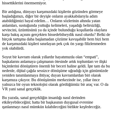
hissettiklerini önemsemiyor.
Bir anlığına, dünyayı karşımızdaki kişilerin gözünden görmeye
başladığımızı, diğer bir deyişle onların ayakkabılarıyla adım
atabildiğimizi hayal edelim… Onların sözlerinin altında yatan
anlamları, sustuğunda yuttuğu kelimeleri, yaşadığı belirsizliği,
sevincini, üzüntüsünü ya da içinde bulunduğu koşullarda olaylara
karşı bakış açısını gerçekten hissedebilseydik nasıl olurdu? Belki de
birçok tartışma daha başlamadan çözüme kavuşabilir hem bizi hem
de karşımızdaki kişileri sınırlayan pek çok ön yargı filizlenmeden
yok olabilirdi.
Soyut bir kavram olarak yıllardır hayatımızda olan “empati”,
başkalarını anlamaya çalışmanın ötesinde artık toplumları ve ilişki
biçimlerini dönüştüren önemli bir beceri haline geldi. İşte tam da bu
nedenle, dijital çağda sessizce dönüşüme uğradığı için günümüzde
yeniden tanımlanmaya ihtiyaç duyan kavramlardan biri olarak
karşımıza çıkıyor. Bu dönüşümün merkezinde ise, yıllar önce
yalnızca bir oyun teknolojisi olarak gördüğümüz bir araç var. O da
VR yani sanal gerçeklik.
Bu yazıda, sanal gerçekliğin insanlığı nasıl derinden
etkileyebileceğini; hatta bir başkasının duygusal evrenine
ışınlanmayı nasıl mümkün kılabileceğini birlikte keşfedeceğiz.