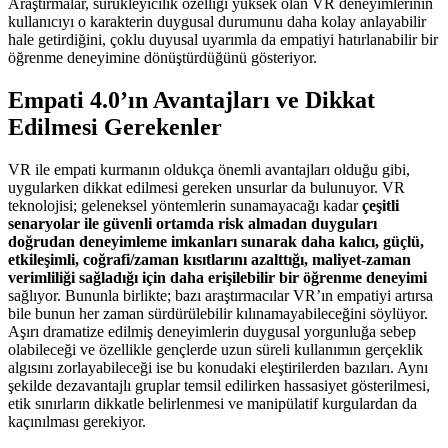
Araştırmalar, sürükleyicilik özelliği yüksek olan VR deneyimlerinin
kullanıcıyı o karakterin duygusal durumunu daha kolay anlayabilir
hale getirdiğini, çoklu duyusal uyarımla da empatiyi hatırlanabilir bir
öğrenme deneyimine dönüştürdüğünü gösteriyor.
Empati 4.0’ın Avantajları ve Dikkat
Edilmesi Gerekenler
VR ile empati kurmanın oldukça önemli avantajları olduğu gibi,
uygularken dikkat edilmesi gereken unsurlar da bulunuyor. VR
teknolojisi; geleneksel yöntemlerin sunamayacağı kadar
çeşitli
senaryolar ile güvenli ortamda risk almadan duyguları
doğrudan deneyimleme imkanları sunarak daha kalıcı, güçlü,
etkileşimli, coğrafi/zaman kısıtlarını azalttığı, maliyet-zaman
verimliliği sağladığı için daha erişilebilir bir öğrenme deneyimi
sağlıyor. Bununla birlikte; bazı araştırmacılar VR’ın empatiyi artırsa
bile bunun her zaman sürdürülebilir kılınamayabileceğini söylüyor.
Aşırı dramatize edilmiş deneyimlerin duygusal yorgunluğa sebep
olabileceği ve özellikle gençlerde uzun süreli kullanımın gerçeklik
algısını zorlayabileceği ise bu konudaki eleştirilerden bazıları. Aynı
şekilde dezavantajlı gruplar temsil edilirken hassasiyet gösterilmesi,
etik sınırların dikkatle belirlenmesi ve manipülatif kurgulardan da
kaçınılması gerekiyor.