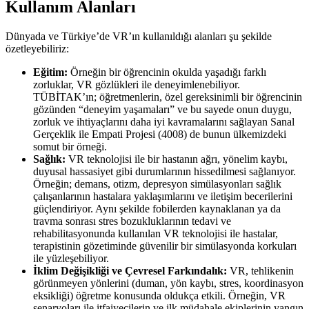
Kullanım Alanları
Dünyada ve Türkiye’de VR’ın kullanıldığı alanları şu şekilde
özetleyebiliriz:
Eğitim:
Örneğin bir öğrencinin okulda yaşadığı farklı
zorluklar, VR gözlükleri ile deneyimlenebiliyor.
TÜBİTAK’ın; öğretmenlerin, özel gereksinimli bir öğrencinin
gözünden “deneyim yaşamaları” ve bu sayede onun duygu,
zorluk ve ihtiyaçlarını daha iyi kavramalarını sağlayan Sanal
Gerçeklik ile Empati Projesi (4008) de bunun ülkemizdeki
somut bir örneği.
Sağlık:
VR teknolojisi ile bir hastanın ağrı, yönelim kaybı,
duyusal hassasiyet gibi durumlarının hissedilmesi sağlanıyor.
Örneğin; demans, otizm, depresyon simülasyonları sağlık
çalışanlarının hastalara yaklaşımlarını ve iletişim becerilerini
güçlendiriyor. Aynı şekilde fobilerden kaynaklanan ya da
travma sonrası stres bozukluklarının tedavi ve
rehabilitasyonunda kullanılan VR teknolojisi ile hastalar,
terapistinin gözetiminde güvenilir bir simülasyonda korkuları
ile yüzleşebiliyor.
İklim Değişikliği ve Çevresel Farkındalık:
VR, tehlikenin
görünmeyen yönlerini (duman, yön kaybı, stres, koordinasyon
eksikliği) öğretme konusunda oldukça etkili. Örneğin, VR
senaryoları ile itfaiyecilerin ve ilk müdahale ekiplerinin yangın