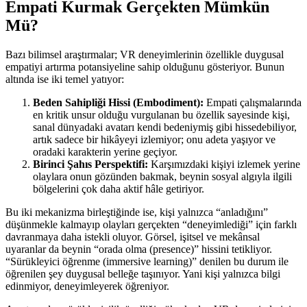
Empati Kurmak Gerçekten Mümkün
Mü?
Bazı bilimsel araştırmalar; VR deneyimlerinin özellikle duygusal
empatiyi artırma potansiyeline sahip olduğunu gösteriyor. Bunun
altında ise iki temel yatıyor:
Beden Sahipliği Hissi (Embodiment):
Empati çalışmalarında
en kritik unsur olduğu vurgulanan bu özellik sayesinde kişi,
sanal dünyadaki avatarı kendi bedeniymiş gibi hissedebiliyor,
artık sadece bir hikâyeyi izlemiyor; onu adeta yaşıyor ve
oradaki karakterin yerine geçiyor.
Birinci Şahıs Perspektifi:
Karşımızdaki kişiyi izlemek yerine
olaylara onun gözünden bakmak, beynin sosyal algıyla ilgili
bölgelerini çok daha aktif hâle getiriyor.
Bu iki mekanizma birleştiğinde ise, kişi yalnızca “anladığını”
düşünmekle kalmayıp olayları gerçekten “deneyimlediği” için farklı
davranmaya daha istekli oluyor. Görsel, işitsel ve mekânsal
uyaranlar da beynin “orada olma (presence)” hissini tetikliyor.
“Sürükleyici öğrenme (immersive learning)” denilen bu durum ile
öğrenilen şey duygusal belleğe taşınıyor. Yani kişi yalnızca bilgi
edinmiyor, deneyimleyerek öğreniyor.