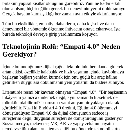
birtakım yapısal kısıtlar olduğunu görebiliriz. Yani ne kadar etkili
olursa olsun, hiçbir eğitim gerçek bir deneyimin yerini dolduramıyor.
Gerçek hayatın karmaşıklığı her zaman aynı etkiyle aktarılamıyor.
Tüm bu eksiklikler, empatiyi daha derin, daha kişisel ve daha
deneyimsel bir yöntemle öğrenme ihtiyacını ortaya çıkarıyor. İşte
burada teknoloji devreye girip yardımımıza koşuyor.
Teknolojinin Rolü: “Empati 4.0” Neden
Gerekiyor?
İçinde bulunduğumuz dijital çağda teknolojinin her alanda giderek
artan etkisi, özellikle kalabalık ve hızlı yaşamın içinde kaybolmaya
başlayan bağları yeniden kurmak için onu güçlü bir araç hâline
getirirken duygulara dokunmanın yeni yollarını da bizlere sunuyor.
Literatürde resmi bir kavram olmayan “Empati 4.0”, “Bir başkasının
hikâyesini yalnızca dinlemek değil, aynı zamanda hissetmek de
mümkün olabilir mi?” sorusuna yanıt arayan bir yaklaşım olarak
görülebilir. Nasıl ki Endüstri 4.0 üretimi, Eğitim 4.0 öğrenmeyi
dönüştürdüyse; Empati 4.0 da dijital dönüşümün sadece iş
süreçlerini değil, duygusal süreçleri de dönüştürdüğünü gösteriyor.
Sosyal medya, metaverse, VR, AR ve yapay zekânın hayatın
neredeyse tüm alanlarına temas ettiği bu dönemde teknoloji, artık