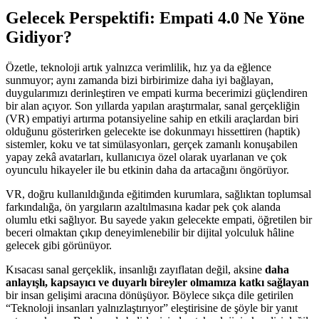
Gelecek Perspektifi: Empati 4.0 Ne Yöne
Gidiyor?
Özetle, teknoloji artık yalnızca verimlilik, hız ya da eğlence
sunmuyor; aynı zamanda bizi birbirimize daha iyi bağlayan,
duygularımızı derinleştiren ve empati kurma becerimizi güçlendiren
bir alan açıyor. Son yıllarda yapılan araştırmalar, sanal gerçekliğin
(VR) empatiyi artırma potansiyeline sahip en etkili araçlardan biri
olduğunu gösterirken gelecekte ise dokunmayı hissettiren (haptik)
sistemler, koku ve tat simülasyonları, gerçek zamanlı konuşabilen
yapay zekâ avatarları, kullanıcıya özel olarak uyarlanan ve çok
oyunculu hikayeler ile bu etkinin daha da artacağını öngörüyor.
VR, doğru kullanıldığında eğitimden kurumlara, sağlıktan toplumsal
farkındalığa, ön yargıların azaltılmasına kadar pek çok alanda
olumlu etki sağlıyor. Bu sayede yakın gelecekte empati, öğretilen bir
beceri olmaktan çıkıp deneyimlenebilir bir dijital yolculuk hâline
gelecek gibi görünüyor.
Kısacası sanal gerçeklik, insanlığı zayıflatan değil, aksine
daha
anlayışlı, kapsayıcı ve duyarlı bireyler olmamıza katkı sağlayan
bir insan gelişimi aracına dönüşüyor. Böylece sıkça dile getirilen
“Teknoloji insanları yalnızlaştırıyor” eleştirisine de şöyle bir yanıt