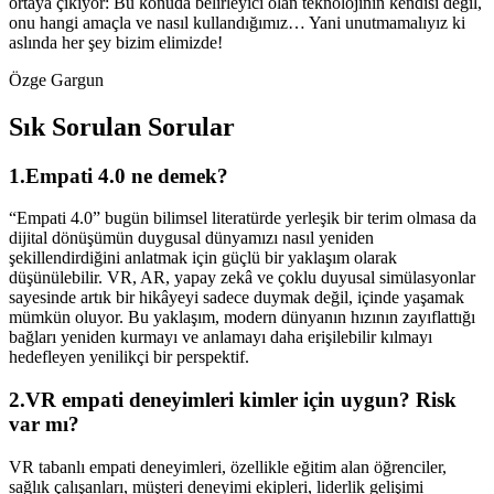
ortaya çıkıyor: Bu konuda belirleyici olan teknolojinin kendisi değil,
onu hangi amaçla ve nasıl kullandığımız… Yani unutmamalıyız ki
aslında her şey bizim elimizde!
Özge Gargun
Sık Sorulan Sorular
1.Empati 4.0 ne demek?
“Empati 4.0” bugün bilimsel literatürde yerleşik bir terim olmasa da
dijital dönüşümün duygusal dünyamızı nasıl yeniden
şekillendirdiğini anlatmak için güçlü bir yaklaşım olarak
düşünülebilir. VR, AR, yapay zekâ ve çoklu duyusal simülasyonlar
sayesinde artık bir hikâyeyi sadece duymak değil, içinde yaşamak
mümkün oluyor. Bu yaklaşım, modern dünyanın hızının zayıflattığı
bağları yeniden kurmayı ve anlamayı daha erişilebilir kılmayı
hedefleyen yenilikçi bir perspektif.
2.VR empati deneyimleri kimler için uygun? Risk
var mı?
VR tabanlı empati deneyimleri, özellikle eğitim alan öğrenciler,
sağlık çalışanları, müşteri deneyimi ekipleri, liderlik gelişimi