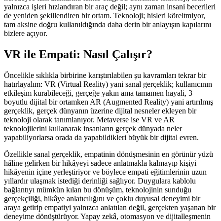
yalnızca işleri hızlandıran bir araç değil; aynı zaman insani becerileri
de yeniden şekillendiren bir ortam. Teknoloji; hisleri köreltmiyor,
tam aksine doğru kullanıldığında daha derin bir anlayışın kapılarını
bizlere açıyor.
VR ile Empati: Nasıl Çalışır?
Öncelikle sıklıkla birbirine karıştırılabilen şu kavramları tekrar bir
hatırlayalım: VR (Virtual Reality) yani sanal gerçeklik; kullanıcının
etkileşim kurabileceği, gerçeğe yakın ama tamamen hayali, 3
boyutlu dijital bir ortamken AR (Augmented Reality) yani artırılmış
gerçeklik, gerçek dünyanın üzerine dijital nesneler ekleyen bir
teknoloji olarak tanımlanıyor. Metaverse ise VR ve AR
teknolojilerini kullanarak insanların gerçek dünyada neler
yapabiliyorlarsa orada da yapabildikleri büyük bir dijital evren.
Özellikle sanal gerçeklik, empatinin dönüşmesinin en görünür yüzü
hâline gelirken bir hikâyeyi sadece anlatmakla kalmayıp kişiyi
hikâyenin içine yerleştiriyor ve böylece empati eğitimlerinin uzun
yıllardır ulaşmak istediği derinliği sağlıyor. Duygulara kablolu
bağlantıyı mümkün kılan bu dönüşüm, teknolojinin sunduğu
gerçekçiliği, hikâye anlatıcılığını ve çoklu duyusal deneyimi bir
araya getirip empatiyi yalnızca anlatılan değil, gerçekten yaşanan bir
deneyime dönüştürüyor. Yapay zekâ, otomasyon ve dijitalleşmenin