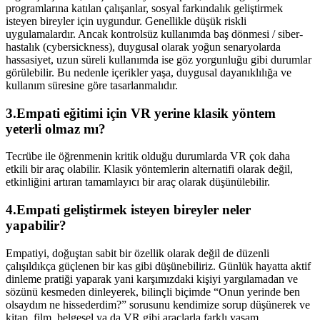
programlarına katılan çalışanlar, sosyal farkındalık geliştirmek
isteyen bireyler için uygundur. Genellikle düşük riskli
uygulamalardır. Ancak kontrolsüz kullanımda baş dönmesi / siber-
hastalık (cybersickness), duygusal olarak yoğun senaryolarda
hassasiyet, uzun süreli kullanımda ise göz yorgunluğu gibi durumlar
görülebilir. Bu nedenle içerikler yaşa, duygusal dayanıklılığa ve
kullanım süresine göre tasarlanmalıdır.
3.Empati eğitimi için VR yerine klasik yöntem
yeterli olmaz mı?
Tecrübe ile öğrenmenin kritik olduğu durumlarda VR çok daha
etkili bir araç olabilir. Klasik yöntemlerin alternatifi olarak değil,
etkinliğini artıran tamamlayıcı bir araç olarak düşünülebilir.
4.Empati geliştirmek isteyen bireyler neler
yapabilir?
Empatiyi, doğuştan sabit bir özellik olarak değil de düzenli
çalışıldıkça güçlenen bir kas gibi düşünebiliriz. Günlük hayatta aktif
dinleme pratiği yaparak yani karşımızdaki kişiyi yargılamadan ve
sözünü kesmeden dinleyerek, bilinçli biçimde “Onun yerinde ben
olsaydım ne hissederdim?” sorusunu kendimize sorup düşünerek ve
kitap, film, belgesel ya da VR gibi araçlarla farklı yaşam