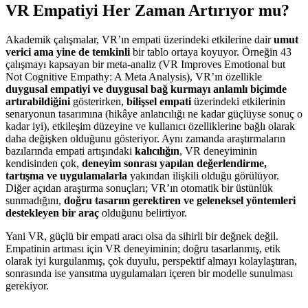
VR Empatiyi Her Zaman Artırıyor mu?
Akademik çalışmalar, VR’ın empati üzerindeki etkilerine dair
umut
verici ama yine de temkinli
bir tablo ortaya koyuyor. Örneğin 43
çalışmayı kapsayan bir meta-analiz (VR Improves Emotional but
Not Cognitive Empathy: A Meta Analysis), VR’ın özellikle
duygusal empatiyi ve duygusal bağ kurmayı anlamlı biçimde
artırabildiğini
gösterirken,
bilişsel empati
üzerindeki etkilerinin
senaryonun tasarımına (hikâye anlatıcılığı ne kadar güçlüyse sonuç o
kadar iyi), etkileşim düzeyine ve kullanıcı özelliklerine bağlı olarak
daha değişken olduğunu gösteriyor. Aynı zamanda araştırmaların
bazılarında empati artışındaki
kalıcılığın
, VR deneyiminin
kendisinden çok,
deneyim sonrası yapılan değerlendirme,
tartışma ve uygulamalarla
yakından ilişkili olduğu görülüyor.
Diğer açıdan araştırma sonuçları; VR’ın otomatik bir üstünlük
sunmadığını,
doğru tasarım gerektiren ve geleneksel yöntemleri
destekleyen bir araç
olduğunu belirtiyor.
Yani VR, güçlü bir empati aracı olsa da sihirli bir değnek değil.
Empatinin artması için VR deneyiminin; doğru tasarlanmış, etik
olarak iyi kurgulanmış, çok duyulu, perspektif almayı kolaylaştıran,
sonrasında ise yansıtma uygulamaları içeren bir modelle sunulması
gerekiyor.