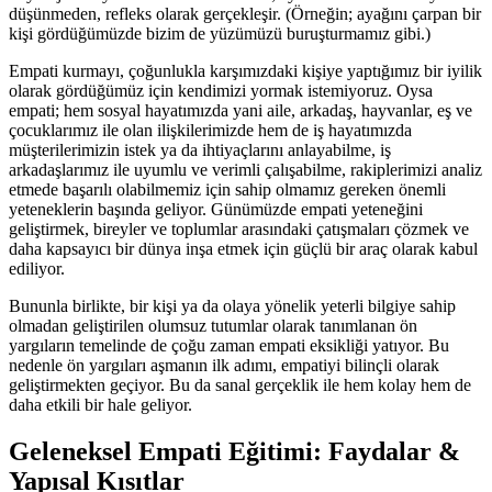
düşünmeden, refleks olarak gerçekleşir. (Örneğin; ayağını çarpan bir
kişi gördüğümüzde bizim de yüzümüzü buruşturmamız gibi.)
Empati kurmayı, çoğunlukla karşımızdaki kişiye yaptığımız bir iyilik
olarak gördüğümüz için kendimizi yormak istemiyoruz. Oysa
empati; hem sosyal hayatımızda yani aile, arkadaş, hayvanlar, eş ve
çocuklarımız ile olan ilişkilerimizde hem de iş hayatımızda
müşterilerimizin istek ya da ihtiyaçlarını anlayabilme, iş
arkadaşlarımız ile uyumlu ve verimli çalışabilme, rakiplerimizi analiz
etmede başarılı olabilmemiz için sahip olmamız gereken önemli
yeteneklerin başında geliyor. Günümüzde empati yeteneğini
geliştirmek, bireyler ve toplumlar arasındaki çatışmaları çözmek ve
daha kapsayıcı bir dünya inşa etmek için güçlü bir araç olarak kabul
ediliyor.
Bununla birlikte, bir kişi ya da olaya yönelik yeterli bilgiye sahip
olmadan geliştirilen olumsuz tutumlar olarak tanımlanan ön
yargıların temelinde de çoğu zaman empati eksikliği yatıyor. Bu
nedenle ön yargıları aşmanın ilk adımı, empatiyi bilinçli olarak
geliştirmekten geçiyor. Bu da sanal gerçeklik ile hem kolay hem de
daha etkili bir hale geliyor.
Geleneksel Empati Eğitimi: Faydalar &
Yapısal Kısıtlar