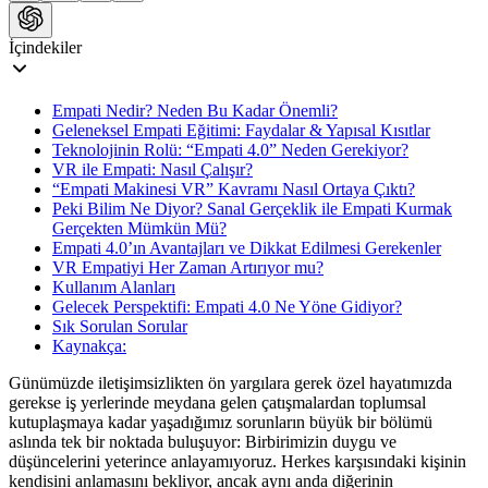
İçindekiler
Empati Nedir? Neden Bu Kadar Önemli?
Geleneksel Empati Eğitimi: Faydalar & Yapısal Kısıtlar
Teknolojinin Rolü: “Empati 4.0” Neden Gerekiyor?
VR ile Empati: Nasıl Çalışır?
“Empati Makinesi VR” Kavramı Nasıl Ortaya Çıktı?
Peki Bilim Ne Diyor? Sanal Gerçeklik ile Empati Kurmak
Gerçekten Mümkün Mü?
Empati 4.0’ın Avantajları ve Dikkat Edilmesi Gerekenler
VR Empatiyi Her Zaman Artırıyor mu?
Kullanım Alanları
Gelecek Perspektifi: Empati 4.0 Ne Yöne Gidiyor?
Sık Sorulan Sorular
Kaynakça:
​Günümüzde iletişimsizlikten ön yargılara gerek özel hayatımızda
gerekse iş yerlerinde meydana gelen çatışmalardan toplumsal
kutuplaşmaya kadar yaşadığımız sorunların büyük bir bölümü
aslında tek bir noktada buluşuyor: Birbirimizin duygu ve
düşüncelerini yeterince anlayamıyoruz. Herkes karşısındaki kişinin
kendisini anlamasını bekliyor, ancak aynı anda diğerinin