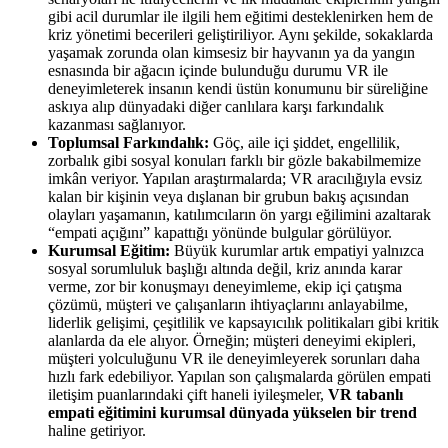
gibi acil durumlar ile ilgili hem eğitimi desteklenirken hem de
kriz yönetimi becerileri geliştiriliyor. Aynı şekilde, sokaklarda
yaşamak zorunda olan kimsesiz bir hayvanın ya da yangın
esnasında bir ağacın içinde bulunduğu durumu VR ile
deneyimleterek insanın kendi üstün konumunu bir süreliğine
askıya alıp dünyadaki diğer canlılara karşı farkındalık
kazanması sağlanıyor.
Toplumsal Farkındalık:
Göç, aile içi şiddet, engellilik,
zorbalık gibi sosyal konuları farklı bir gözle bakabilmemize
imkân veriyor. Yapılan araştırmalarda; VR aracılığıyla evsiz
kalan bir kişinin veya dışlanan bir grubun bakış açısından
olayları yaşamanın, katılımcıların ön yargı eğilimini azaltarak
“empati açığını” kapattığı yönünde bulgular görülüyor.
Kurumsal Eğitim:
Büyük kurumlar artık empatiyi yalnızca
sosyal sorumluluk başlığı altında değil, kriz anında karar
verme, zor bir konuşmayı deneyimleme, ekip içi çatışma
çözümü, müşteri ve çalışanların ihtiyaçlarını anlayabilme,
liderlik gelişimi, çeşitlilik ve kapsayıcılık politikaları gibi kritik
alanlarda da ele alıyor. Örneğin; müşteri deneyimi ekipleri,
müşteri yolculuğunu VR ile deneyimleyerek sorunları daha
hızlı fark edebiliyor. Yapılan son çalışmalarda görülen empati
iletişim puanlarındaki çift haneli iyileşmeler,
VR tabanlı
empati eğitimini kurumsal dünyada yükselen bir trend
haline getiriyor.