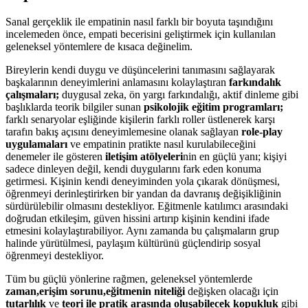
Sanal gerçeklik ile empatinin nasıl farklı bir boyuta taşındığını
incelemeden önce, empati becerisini geliştirmek için kullanılan
geleneksel yöntemlere de kısaca değinelim.
Bireylerin kendi duygu ve düşüncelerini tanımasını sağlayarak
başkalarının deneyimlerini anlamasını kolaylaştıran
farkındalık
çalışmaları;
duygusal zeka, ön yargı farkındalığı, aktif dinleme gibi
başlıklarda teorik bilgiler sunan
psikolojik eğitim programları;
farklı senaryolar eşliğinde kişilerin farklı roller üstlenerek karşı
tarafın bakış açısını deneyimlemesine olanak sağlayan
role-play
uygulamaları
ve empatinin pratikte nasıl kurulabileceğini
denemeler ile gösteren
iletişim atölyeleri
nin en güçlü yanı; kişiyi
sadece dinleyen değil, kendi duygularını fark eden konuma
getirmesi. Kişinin kendi deneyiminden yola çıkarak dönüşmesi,
öğrenmeyi derinleştirirken bir yandan da davranış değişikliğinin
sürdürülebilir olmasını destekliyor. Eğitmenle katılımcı arasındaki
doğrudan etkileşim, güven hissini artırıp kişinin kendini ifade
etmesini kolaylaştırabiliyor. Aynı zamanda bu çalışmaların grup
halinde yürütülmesi, paylaşım kültürünü güçlendirip sosyal
öğrenmeyi destekliyor.
Tüm bu güçlü yönlerine rağmen, geleneksel yöntemlerde
zaman,
erişim sorunu,
eğitmenin niteliği
değişken olacağı için
tutarlılık
ve
teori ile pratik arasında oluşabilecek kopukluk
gibi