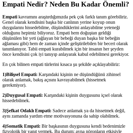
Empati Nedir? Neden Bu Kadar Önemli?
Empati
kavramını araştırdığımızda pek çok farklı tanım görebiliriz.
Genel olarak kendisini başka bir canlının yerine koyup onun
duygularını hissedebilme, düşündüklerini anlayabilme yeteneği
olduğunu hepimiz biliyoruz. Empati hem doğuştan geldiği
düşünülen bir yeti (ağlayan bir bebeği duyan başka bir bebeğin
ağlaması gibi) hem de zaman içinde geliştirilebilen bir beceri olarak
tanımlanıyor. Tabii empati kurabilmek için bir insanın her şeyden
önce kendisini çok iyi tanıyıp anlayarak kabul edebilmesi gerekiyor.
En çok bilinen empati türlerini kısaca şu şekilde açıklayabiliriz:
1)
Bilişsel Empati:
Karşındaki kişinin ne düşündüğünü zihinsel
olarak anlamak, bakış açısını kavrayabilmek (hissetmek
gerekmiyor).
2)
Duygusal Empati:
Karşındaki kişinin duygusunu içsel olarak
hissedebilmek.
3)
Şefkat Odaklı Empati:
Sadece anlamak ya da hissetmek değil,
aynı zamanda yardım etme motivasyonuna da sahip olabilmek.
4)
Somatik Empati:
Bir başkasının duygusuna kendi bedenimizle
fizyolojik bir yanıt vermek. Bu durum; ayna nöronların etkisiyle