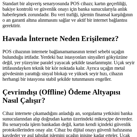
Standart bir alışveriş senaryosunda POS cihazı; kartın geçerliliği,
bakiye kontrolü ve güvenlik onayı için banka sunucularıyla anlık
haberleşmek zorundadır. Bu veri trafiği, işlemin finansal karşılığının
o an garanti altına alınmasını sağlar ve aktif bir internet bağlantısı
gerektirir.
Havada İnternete Neden Erişilemez?
POS cihazının internete bağlanamamasının temel sebebi uçağın
bulunduğu irtifadır. Yerdeki baz istasyonları sinyalleri gökyüzüne
değil, yer yüzeyine paralel yayacak şekilde tasarlanmıştır. Uçak seyir
irtifasındayken teknik bir kör noktada kalır. Ayrıca uçağın metal
gövdesinin yarattığı sinyal blokajı ve yüksek seyir hızı, cihazın
herhangi bir istasyona stabil şekilde tutunmasını engeller.
Çevrimdışı (Offline) Ödeme Altyapısı
Nasıl Çalışır?
Cihaz internete çıkamadığını anladığı an, sorgulama yetkisini banka
sunucularından alıp doğrudan kartın üzerindeki mikroçipe devreder.
Bu senaryoda işlem bankadan değil, kartın kendi içindeki güvenlik
protokollerinden onay alır. Cihaz bu dijital onayı güvenli hafızasına
kaydeder ve asıl tahsilat işlemini uçağın inişine kadar erteler. Uçak