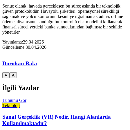
Sonuç olarak; havada gerçekleşen bu süreç aslında bir teknolojik
güven protokolüdür. Havayolu şirketleri, operasyonel sürekliliği
sağlamak ve yolcu konforunu kesintiye uğratmamak adına, offline
ödeme altyapısının sunduğu bu kontrollü risk modelini kullanarak
finansal süreci yerdeki banka sunucularından bağımsız bir şekilde
yönetirler.​
Yayınlama:
29.04.2026
Güncelleme:
30.04.2026
Dorukan Bakı
A
A
İlgili Yazılar
Tümünü Gör
Teknoloji
Sanal Gerçeklik (VR) Nedir, Hangi Alanlarda
Kullanılmaktadır?