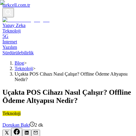
turkcell.com.tr
Yapay Zeka
Teknoloji
5G
İnternet
Yazılım
Sürdürülebilirlik
Blog
>
Teknoloji
>
Uçakta POS Cihazı Nasıl Çalışır? Offline Ödeme Altyapısı
Nedir?
Uçakta POS Cihazı Nasıl Çalışır? Offline
Ödeme Altyapısı Nedir?
Teknoloji
Dorukan Bakı
2
dk