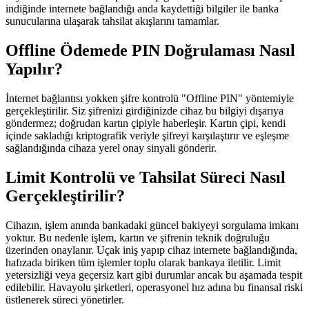
indiğinde internete bağlandığı anda kaydettiği bilgiler ile banka
sunucularına ulaşarak tahsilat akışlarını tamamlar.
Offline Ödemede PIN Doğrulaması Nasıl
Yapılır?
İnternet bağlantısı yokken şifre kontrolü "Offline PIN" yöntemiyle
gerçekleştirilir. Siz şifrenizi girdiğinizde cihaz bu bilgiyi dışarıya
göndermez; doğrudan kartın çipiyle haberleşir. Kartın çipi, kendi
içinde sakladığı kriptografik veriyle şifreyi karşılaştırır ve eşleşme
sağlandığında cihaza yerel onay sinyali gönderir.
Limit Kontrolü ve Tahsilat Süreci Nasıl
Gerçekleştirilir?
Cihazın, işlem anında bankadaki güncel bakiyeyi sorgulama imkanı
yoktur. Bu nedenle işlem, kartın ve şifrenin teknik doğruluğu
üzerinden onaylanır. Uçak iniş yapıp cihaz internete bağlandığında,
hafızada biriken tüm işlemler toplu olarak bankaya iletilir. Limit
yetersizliği veya geçersiz kart gibi durumlar ancak bu aşamada tespit
edilebilir. Havayolu şirketleri, operasyonel hız adına bu finansal riski
üstlenerek süreci yönetirler.