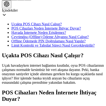
İçindekiler
​Uçakta POS Cihazı Nasıl Çalışır?
POS Cihazları Neden İnternete İhtiyaç Duyar?
Havada İnternete Neden Erişilemez?
Çevrimdışı (Offline) Ödeme Altyapısı Nasıl Çalışır?
Offline Ödemede PIN Doğrulaması Nasıl Yapılır?
Limit Kontrolü ve Tahsilat Süreci Nasıl Gerçekleştirilir?
​Uçakta POS Cihazı Nasıl Çalışır?
Uçak havadayken internet bağlantısı kısıtlıdır, oysa POS cihazlarının
çalışması normalde kesintisiz bir veri akışına dayanır. Peki, banka
onayının saniyeler içinde alınması gereken bu kurgu uçaklarda nasıl
işliyor? Her işlemde banka teyidi arayan bu cihazların uçuş
esnasındaki çalışma prensibine yakından bakalım.
POS Cihazları Neden İnternete İhtiyaç
Duyar?