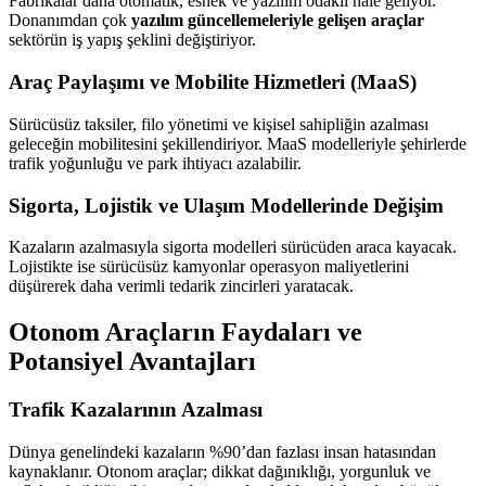
Fabrikalar daha otomatik, esnek ve yazılım odaklı hale geliyor.
Donanımdan çok
yazılım güncellemeleriyle gelişen araçlar
sektörün iş yapış şeklini değiştiriyor.
Araç Paylaşımı ve Mobilite Hizmetleri (MaaS)
Sürücüsüz taksiler, filo yönetimi ve kişisel sahipliğin azalması
geleceğin mobilitesini şekillendiriyor. MaaS modelleriyle şehirlerde
trafik yoğunluğu ve park ihtiyacı azalabilir.
Sigorta, Lojistik ve Ulaşım Modellerinde Değişim
Kazaların azalmasıyla sigorta modelleri sürücüden araca kayacak.
Lojistikte ise sürücüsüz kamyonlar operasyon maliyetlerini
düşürerek daha verimli tedarik zincirleri yaratacak.
Otonom Araçların Faydaları ve
Potansiyel Avantajları
Trafik Kazalarının Azalması
Dünya genelindeki kazaların %90’dan fazlası insan hatasından
kaynaklanır. Otonom araçlar; dikkat dağınıklığı, yorgunluk ve