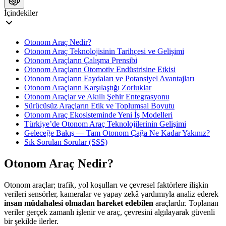
İçindekiler
​Otonom Araç Nedir?
Otonom Araç Teknolojisinin Tarihçesi ve Gelişimi
Otonom Araçların Çalışma Prensibi
Otonom Araçların Otomotiv Endüstrisine Etkisi
Otonom Araçların Faydaları ve Potansiyel Avantajları
Otonom Araçların Karşılaştığı Zorluklar
Otonom Araçlar ve Akıllı Şehir Entegrasyonu
Sürücüsüz Araçların Etik ve Toplumsal Boyutu
Otonom Araç Ekosisteminde Yeni İş Modelleri
Türkiye’de Otonom Araç Teknolojilerinin Gelişimi
Geleceğe Bakış — Tam Otonom Çağa Ne Kadar Yakınız?
Sık Sorulan Sorular (SSS)
​Otonom Araç Nedir?
Otonom araçlar; trafik, yol koşulları ve çevresel faktörlere ilişkin
verileri sensörler, kameralar ve yapay zekâ yardımıyla analiz ederek
insan müdahalesi olmadan hareket edebilen
araçlardır. Toplanan
veriler gerçek zamanlı işlenir ve araç, çevresini algılayarak güvenli
bir şekilde ilerler.