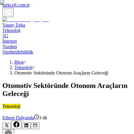
turkcell.com.tr
Yapay Zeka
Teknoloji
5G
İnternet
Yazılım
Sürdürülebilirlik
Blog
>
Teknoloji
>
Otomotiv Sektöründe Otonom Araçların Geleceği
Otomotiv Sektöründe Otonom Araçların
Geleceği
Teknoloji
Ethem Dalyanda
3
dk