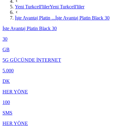
Yeni Turkcell'liler
Yeni Turkcell'liler
İşte Avantaj Platin ...
İşte Avantaj Platin Black 30
İşte Avantaj Platin Black 30
30
GB
5G GÜCÜNDE İNTERNET
5.000
DK
HER YÖNE
100
SMS
HER YÖNE