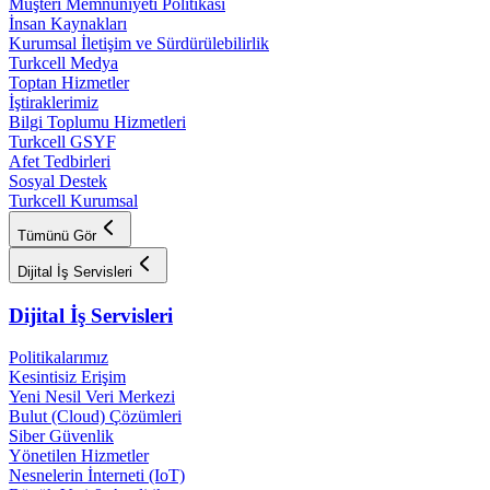
Müşteri Memnuniyeti Politikası
İnsan Kaynakları
Kurumsal İletişim ve Sürdürülebilirlik
Turkcell Medya
Toptan Hizmetler
İştiraklerimiz
Bilgi Toplumu Hizmetleri
Turkcell GSYF
Afet Tedbirleri
Sosyal Destek
Turkcell Kurumsal
Tümünü Gör
Dijital İş Servisleri
Dijital İş Servisleri
Politikalarımız
Kesintisiz Erişim
Yeni Nesil Veri Merkezi
Bulut (Cloud) Çözümleri
Siber Güvenlik
Yönetilen Hizmetler
Nesnelerin İnterneti (IoT)