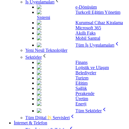
İş Uygulamaları
e-Dönüşüm
Turkcell Eğitim Yönetim
Sistemi
Kurumsal Cihaz Kiralama
Microsoft 365
Akıllı Faks
Mobil Santral
Tüm İş Uygulamaları
Yeni Nesil Teknolojiler
Sektörler
Finans
Lojistik ve Ulaşım
Belediyeler
Turizm
Eğitim
Sağlık
Perakende
Üretim
Enerji
Tüm Sektörler
Tüm Dijital
İŞ
Servisleri
İnternet & Telefon