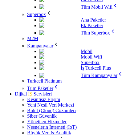
Tüm Mobil Wifi
Superbox
Ana Paketler
Ek Paketler
Tüm Superbox
M2M
Kampanyalar
Mobil
Mobil Wifi
Superbox
İş Turkcell Plus
Tüm Kampanyalar
Turkcell Platinum
Tüm Paketler
Dijital
İŞ
Servisleri
Kesintisiz Erişim
Yeni Nesil Veri Merkezi
Bulut (Cloud) Çözümleri
Siber Güvenlik
Yönetilen Hizmetler
Nesnelerin İnterneti (IoT)
Büyük Veri & Analitik