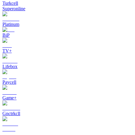
Turkcell
Superonline
Platinum
BiP
TV+
Lifebox
Paycell
Game+
Gnctrkcll