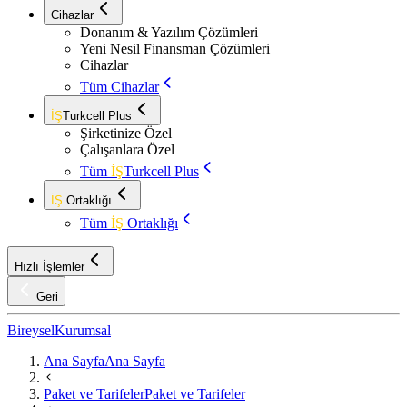
Cihazlar
Donanım & Yazılım Çözümleri
Yeni Nesil Finansman Çözümleri
Cihazlar
Tüm Cihazlar
İŞ
Turkcell Plus
Şirketinize Özel
Çalışanlara Özel
Tüm
İŞ
Turkcell Plus
İŞ
Ortaklığı
Tüm
İŞ
Ortaklığı
Hızlı İşlemler
Geri
Bireysel
Kurumsal
Ana Sayfa
Ana Sayfa
Paket ve Tarifeler
Paket ve Tarifeler