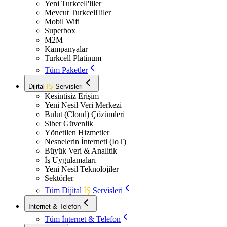
Yeni Turkcell'liler
Mevcut Turkcell'liler
Mobil Wifi
Superbox
M2M
Kampanyalar
Turkcell Platinum
Tüm Paketler
Dijital
İŞ
Servisleri
Kesintisiz Erişim
Yeni Nesil Veri Merkezi
Bulut (Cloud) Çözümleri
Siber Güvenlik
Yönetilen Hizmetler
Nesnelerin İnterneti (IoT)
Büyük Veri & Analitik
İş Uygulamaları
Yeni Nesil Teknolojiler
Sektörler
Tüm Dijital
İŞ
Servisleri
İnternet & Telefon
Tüm İnternet & Telefon