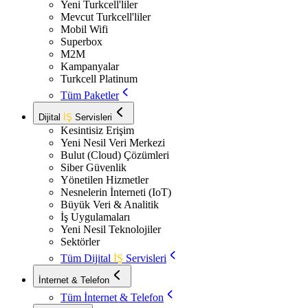
Yeni Turkcell'liler
Mevcut Turkcell'liler
Mobil Wifi
Superbox
M2M
Kampanyalar
Turkcell Platinum
Tüm Paketler
Dijital
İŞ
Servisleri
Kesintisiz Erişim
Yeni Nesil Veri Merkezi
Bulut (Cloud) Çözümleri
Siber Güvenlik
Yönetilen Hizmetler
Nesnelerin İnterneti (IoT)
Büyük Veri & Analitik
İş Uygulamaları
Yeni Nesil Teknolojiler
Sektörler
Tüm Dijital
İŞ
Servisleri
İnternet & Telefon
Tüm İnternet & Telefon