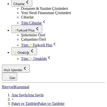
Cihazlar
Donanım & Yazılım Çözümleri
Yeni Nesil Finansman Çözümleri
Cihazlar
Tüm Cihazlar
İŞ
Turkcell Plus
Şirketinize Özel
Çalışanlara Özel
Tüm
İŞ
Turkcell Plus
İŞ
Ortaklığı
Tüm
İŞ
Ortaklığı
Hızlı İşlemler
Geri
Bireysel
Kurumsal
Ana Sayfa
Ana Sayfa
Paket ve Tarifeler
Paket ve Tarifeler