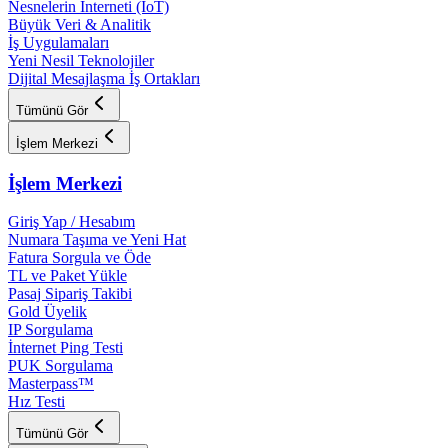
Nesnelerin İnterneti (IoT)
Büyük Veri & Analitik
İş Uygulamaları
Yeni Nesil Teknolojiler
Dijital Mesajlaşma İş Ortakları
Tümünü Gör
İşlem Merkezi
İşlem Merkezi
Giriş Yap / Hesabım
Numara Taşıma ve Yeni Hat
Fatura Sorgula ve Öde
TL ve Paket Yükle
Pasaj Sipariş Takibi
Gold Üyelik
IP Sorgulama
İnternet Ping Testi
PUK Sorgulama
Masterpass™
Hız Testi
Tümünü Gör