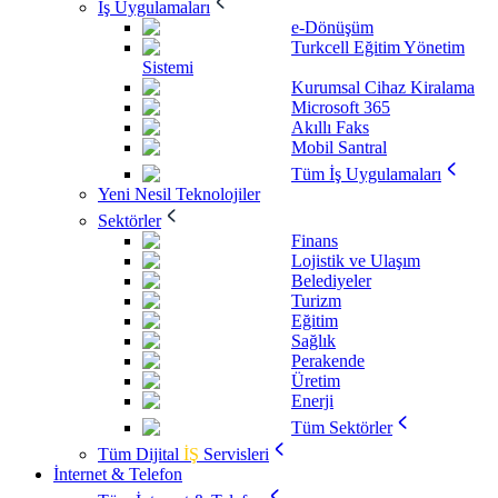
İş Uygulamaları
e-Dönüşüm
Turkcell Eğitim Yönetim
Sistemi
Kurumsal Cihaz Kiralama
Microsoft 365
Akıllı Faks
Mobil Santral
Tüm İş Uygulamaları
Yeni Nesil Teknolojiler
Sektörler
Finans
Lojistik ve Ulaşım
Belediyeler
Turizm
Eğitim
Sağlık
Perakende
Üretim
Enerji
Tüm Sektörler
Tüm Dijital
İŞ
Servisleri
İnternet & Telefon