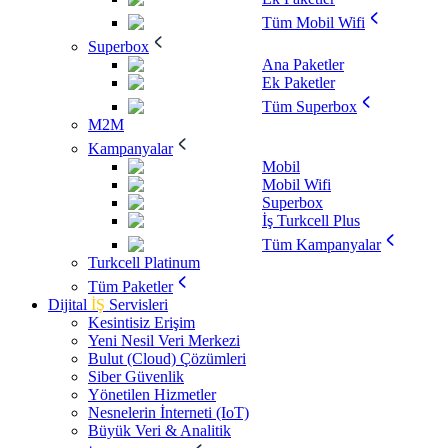
Tüm Mobil Wifi
Superbox
Ana Paketler
Ek Paketler
Tüm Superbox
M2M
Kampanyalar
Mobil
Mobil Wifi
Superbox
İş Turkcell Plus
Tüm Kampanyalar
Turkcell Platinum
Tüm Paketler
Dijital
İŞ
Servisleri
Kesintisiz Erişim
Yeni Nesil Veri Merkezi
Bulut (Cloud) Çözümleri
Siber Güvenlik
Yönetilen Hizmetler
Nesnelerin İnterneti (IoT)
Büyük Veri & Analitik