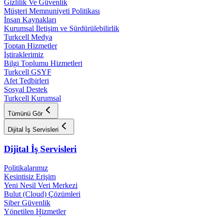
Gizlilik Ve Güvenlik
Müşteri Memnuniyeti Politikası
İnsan Kaynakları
Kurumsal İletişim ve Sürdürülebilirlik
Turkcell Medya
Toptan Hizmetler
İştiraklerimiz
Bilgi Toplumu Hizmetleri
Turkcell GSYF
Afet Tedbirleri
Sosyal Destek
Turkcell Kurumsal
Tümünü Gör
Dijital İş Servisleri
Dijital İş Servisleri
Politikalarımız
Kesintisiz Erişim
Yeni Nesil Veri Merkezi
Bulut (Cloud) Çözümleri
Siber Güvenlik
Yönetilen Hizmetler