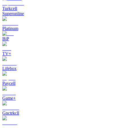
Turkcell
Superonline
Platinum
BiP
TV+
Lifebox
Paycell
Game+
Gnctrkcll