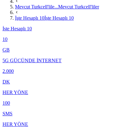
Mevcut Turkcell'lile...
Mevcut Turkcell'liler
İşte Hesaplı 10
İşte Hesaplı 10
İşte Hesaplı 10
10
GB
5G GÜCÜNDE İNTERNET
2.000
DK
HER YÖNE
100
SMS
HER YÖNE