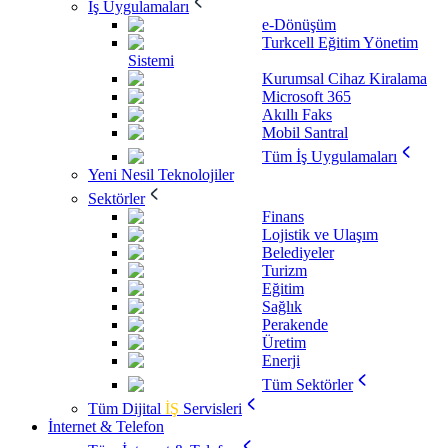
İş Uygulamaları
e-Dönüşüm
Turkcell Eğitim Yönetim
Sistemi
Kurumsal Cihaz Kiralama
Microsoft 365
Akıllı Faks
Mobil Santral
Tüm İş Uygulamaları
Yeni Nesil Teknolojiler
Sektörler
Finans
Lojistik ve Ulaşım
Belediyeler
Turizm
Eğitim
Sağlık
Perakende
Üretim
Enerji
Tüm Sektörler
Tüm Dijital
İŞ
Servisleri
İnternet & Telefon