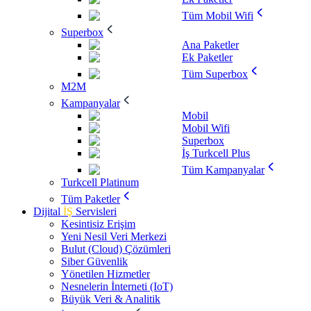
Tüm Mobil Wifi
Superbox
Ana Paketler
Ek Paketler
Tüm Superbox
M2M
Kampanyalar
Mobil
Mobil Wifi
Superbox
İş Turkcell Plus
Tüm Kampanyalar
Turkcell Platinum
Tüm Paketler
Dijital
İŞ
Servisleri
Kesintisiz Erişim
Yeni Nesil Veri Merkezi
Bulut (Cloud) Çözümleri
Siber Güvenlik
Yönetilen Hizmetler
Nesnelerin İnterneti (IoT)
Büyük Veri & Analitik