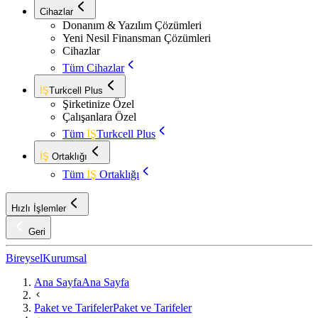
Cihazlar
Donanım & Yazılım Çözümleri
Yeni Nesil Finansman Çözümleri
Cihazlar
Tüm Cihazlar
İŞ
Turkcell Plus
Şirketinize Özel
Çalışanlara Özel
Tüm
İŞ
Turkcell Plus
İŞ
Ortaklığı
Tüm
İŞ
Ortaklığı
Hızlı İşlemler
Geri
Bireysel
Kurumsal
Ana Sayfa
Ana Sayfa
Paket ve Tarifeler
Paket ve Tarifeler