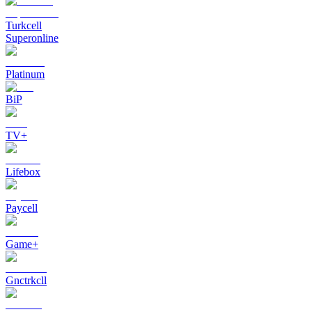
Turkcell
Superonline
Platinum
BiP
TV+
Lifebox
Paycell
Game+
Gnctrkcll