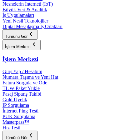
Nesnelerin İnterneti (IoT)
Büyük Veri & Analitik
İş Uygulamaları
Yeni Nesil Teknolojiler
Dijital Mesajlaşma İş Ortakları
Tümünü Gör
İşlem Merkezi
İşlem Merkezi
Giriş Yap / Hesabım
Numara Taşıma ve Yeni Hat
Fatura Sorgula ve Öde
TL ve Paket Yükle
Pasaj Sipariş Takibi
Gold Üyelik
IP Sorgulama
İnternet Ping Testi
PUK Sorgulama
Masterpass™
Hız Testi
Tümünü Gör