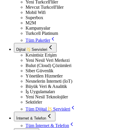
Yeni Turkcell'liler
Mevcut Turkcell'liler
Mobil Wifi
Superbox
M2M
Kampanyalar
Turkcell Platinum
Tüm Paketler
Dijital
İŞ
Servisleri
Kesintisiz Erişim
Yeni Nesil Veri Merkezi
Bulut (Cloud) Çözümleri
Siber Güvenlik
Yönetilen Hizmetler
Nesnelerin İnterneti (IoT)
Büyük Veri & Analitik
İş Uygulamaları
Yeni Nesil Teknolojiler
Sektörler
Tüm Dijital
İŞ
Servisleri
İnternet & Telefon
Tüm İnternet & Telefon