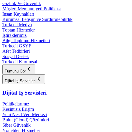
Gizlilik Ve Güvenlik
Müşteri Memnuniyeti Politikası
İnsan Kaynakları
Kurumsal İletişim ve Sürdürülebilirlik
Turkcell Medya
Toptan Hizmetler
İştiraklerimiz
Bilgi Toplumu Hizmetleri
Turkcell GSYF
Afet Tedbirleri
Sosyal Destek
Turkcell Kurumsal
Tümünü Gör
Dijital İş Servisleri
Dijital İş Servisleri
Politikalarımız
Kesintisiz Erişim
Yeni Nesil Veri Merkezi
Bulut (Cloud) Çözümleri
Siber Güvenlik
Yönetilen Hizmetler