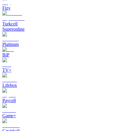
Fizy
Turkcell
Superonline
Platinum
BiP
TV+
Lifebox
Paycell
Game+
Gnctrkcll