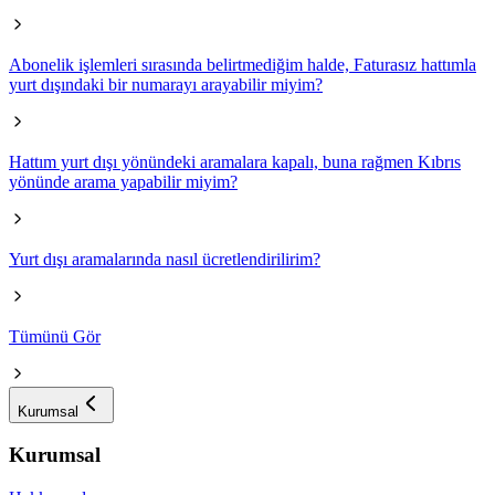
Abonelik işlemleri sırasında belirtmediğim halde, Faturasız hattımla
yurt dışındaki bir numarayı arayabilir miyim?
Hattım yurt dışı yönündeki aramalara kapalı, buna rağmen Kıbrıs
yönünde arama yapabilir miyim?
Yurt dışı aramalarında nasıl ücretlendirilirim?
Tümünü Gör
Kurumsal
Kurumsal