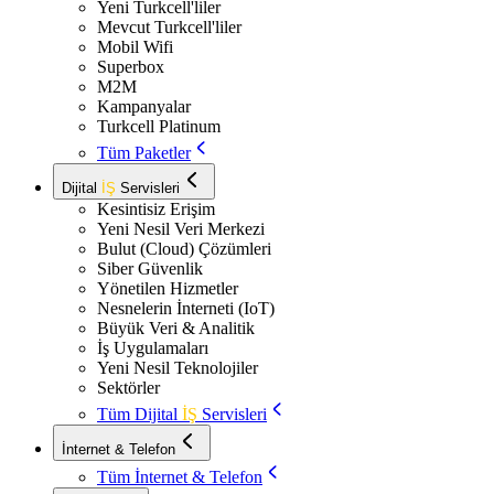
Yeni Turkcell'liler
Mevcut Turkcell'liler
Mobil Wifi
Superbox
M2M
Kampanyalar
Turkcell Platinum
Tüm Paketler
Dijital
İŞ
Servisleri
Kesintisiz Erişim
Yeni Nesil Veri Merkezi
Bulut (Cloud) Çözümleri
Siber Güvenlik
Yönetilen Hizmetler
Nesnelerin İnterneti (IoT)
Büyük Veri & Analitik
İş Uygulamaları
Yeni Nesil Teknolojiler
Sektörler
Tüm Dijital
İŞ
Servisleri
İnternet & Telefon
Tüm İnternet & Telefon