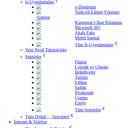
İş Uygulamaları
e-Dönüşüm
Turkcell Eğitim Yönetim
Sistemi
Kurumsal Cihaz Kiralama
Microsoft 365
Akıllı Faks
Mobil Santral
Tüm İş Uygulamaları
Yeni Nesil Teknolojiler
Sektörler
Finans
Lojistik ve Ulaşım
Belediyeler
Turizm
Eğitim
Sağlık
Perakende
Üretim
Enerji
Tüm Sektörler
Tüm Dijital
İŞ
Servisleri
İnternet & Telefon