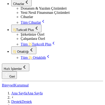
Cihazlar
Donanım & Yazılım Çözümleri
Yeni Nesil Finansman Çözümleri
Cihazlar
Tüm Cihazlar
İŞ
Turkcell Plus
Şirketinize Özel
Çalışanlara Özel
Tüm
İŞ
Turkcell Plus
İŞ
Ortaklığı
Tüm
İŞ
Ortaklığı
Hızlı İşlemler
Geri
Bireysel
Kurumsal
Ana Sayfa
Ana Sayfa
Destek
Destek